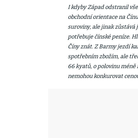
I kdyby Západ odstranil v
obchodní orientace na Čínu
suroviny, ale jinak zůstává 
potřebuje čínské peníze. Hl
Číny znát. Z Barmy jezdí kam
spotřebním zbožím, ale třeb
66 kyatů, o polovinu méně
nemohou konkurovat ceno