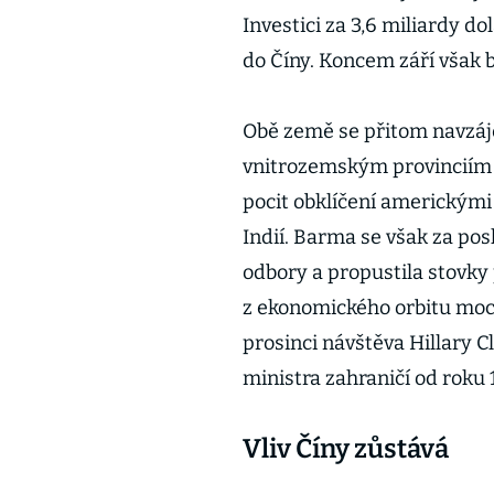
Investici za 3,6 miliardy do
do Číny. Koncem září však 
Obě země se přitom navzáj
vnitrozemským provinciím 
pocit obklíčení americkými 
Indií. Barma se však za pos
odbory a propustila stovky
z ekonomického orbitu mo
prosinci návštěva Hillary 
ministra zahraničí od roku 
Vliv Číny zůstává