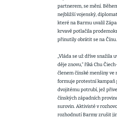
partnerem, se mění. Během 
nejbližší vojenský, diploma
které na Barmu uvalil Zápa
krvavě potlačila prodemokr
přinutily obrátit se na Čínu.
„Vláda se už dříve snažila uv
děje znovu,“ říká Chu Čiech-
členem čínské menšiny ve 
formuje protestní kampaň pr
dvojitému potrubí, jež přiv
čínských západních provinc
surovin. Aktivisté v rozhov
rozhodnutí Barmy zrušit ji