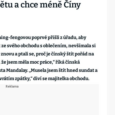
větu a chce méně Číny
ing-fengovou poprvé přišli z úřadu, aby
t ze svého obchodu s oblečením, nevšímala si
 znovu a ptali se, proč je čínský štít pořád na
 že jsem měla moc práce,“ říká čínská
a Mandalay. „Musela jsem štít hned sundat a
vrátím zpátky,“ diví se majitelka obchodu.