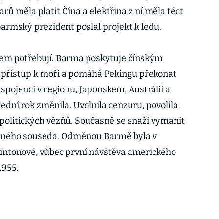
larů měla platit Čína a elektřina z ní měla téct
barmský prezident poslal projekt k ledu.
em potřebují. Barma poskytuje čínským
přístup k moři a pomáhá Pekingu překonat
spojenci v regionu, Japonskem, Austrálií a
lední rok změnila. Uvolnila cenzuru, povolila
 politických vězňů. Současně se snaží vymanit
cného souseda. Odměnou Barmě byla v
Clintonové, vůbec první návštěva amerického
1955.