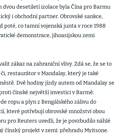
dvou desetiletí izolace byla Čína pro Barmu
tický i obchodní partner. Obrovské sankce,
d poté, co tamní vojenská junta v roce 1988
atické demonstrace, jihoasijskou zemi
alit zákaz na zahraniční vlivy. Zdá se, že se to
či, restaurátor v Mandalay, který je také
městě. Dvě hodiny jízdy autem od Mandalay se
oti čínské největší investici v Barmě:
ede ropu a plyn z Bengálského zálivu do
ií, které potřebují obrovské množství obou
oru pro Reuters uvedli, že je povzbudilo náhlé
ný čínský projekt v zemi: přehradu Myitsone.