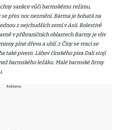
šechny sankce vůči barmskému režimu,
 se přes noc nezmění. Barma je bohatá na
jednou z nejchudších zemí v Asii. Bolestivě
avně v příhraničních oblastech Barmy je vliv
iony plné dřeva a uhlí, z Číny se vrací se
a také pivem. Láhev čínského piva Dali stojí
 než barmského ležáku. Malé barmské firmy
u.