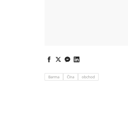
Barma
Čína
obchod