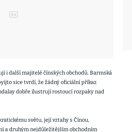
jí i další majitelé čínských obchodů. Barmská
jto sice tvrdí, že žádný oficiální příkaz
dalay dobře ilustrují rostoucí rozpaky nad
atickému světu, její vztahy s Čínou,
mi a druhým nejdůležitějším obchodním