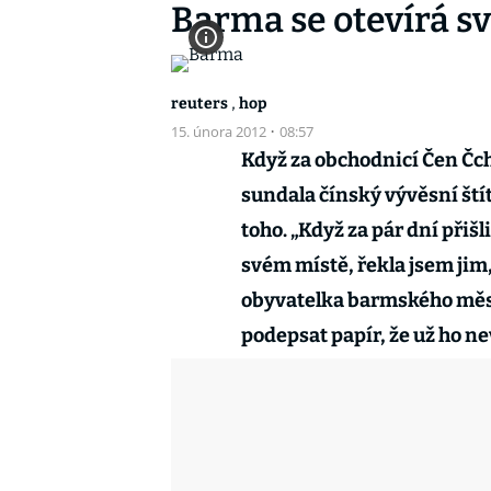
Barma se otevírá s
,
reuters
hop
15. února 2012
·
08:57
Když za obchodnicí Čen Čch
sundala čínský vývěsní ští
toho. „Když za pár dní přišli
svém místě, řekla jsem jim,
obyvatelka barmského měst
podepsat papír, že už ho ne