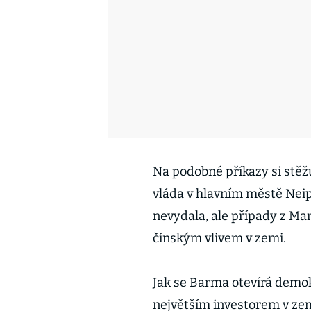
Na podobné příkazy si stěžu
vláda v hlavním městě Neipyi
nevydala, ale případy z Man
čínským vlivem v zemi.
Jak se Barma otevírá demokr
největším investorem v ze