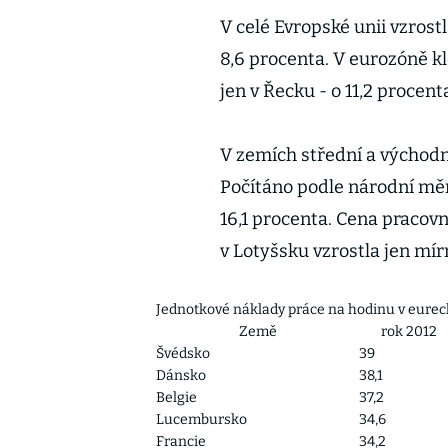
V celé Evropské unii vzrost
8,6 procenta. V eurozóně kl
jen v Řecku - o 11,2 procent
V zemích střední a východn
Počítáno podle národní měny
16,1 procenta. Cena pracovní
v Lotyšsku vzrostla jen mírn
Jednotkové náklady práce na hodinu v eurec
Země
rok 2012
Švédsko
39
Dánsko
38,1
Belgie
37,2
Lucembursko
34,6
Francie
34,2