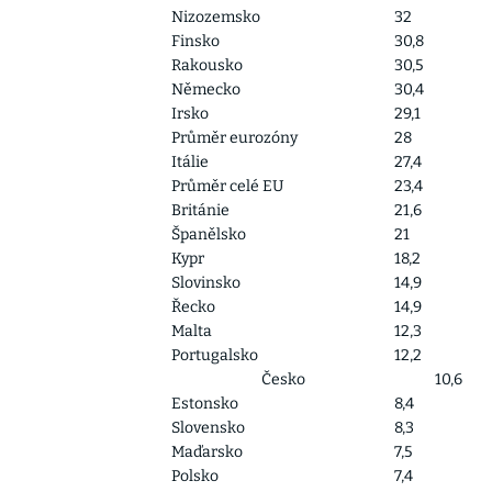
Nizozemsko
32
Finsko
30,8
Rakousko
30,5
Německo
30,4
Irsko
29,1
Průměr eurozóny
28
Itálie
27,4
Průměr celé EU
23,4
Británie
21,6
Španělsko
21
Kypr
18,2
Slovinsko
14,9
Řecko
14,9
Malta
12,3
Portugalsko
12,2
Česko
10,6
Estonsko
8,4
Slovensko
8,3
Maďarsko
7,5
Polsko
7,4