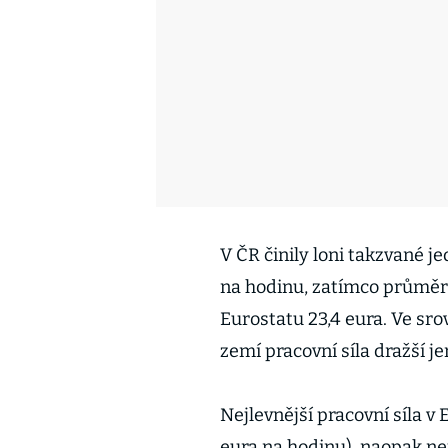
V ČR činily loni takzvané j
na hodinu, zatímco průměr
Eurostatu 23,4 eura. Ve sr
zemí pracovní síla dražší je
Nejlevnější pracovní síla v
eura na hodinu), naopak nej