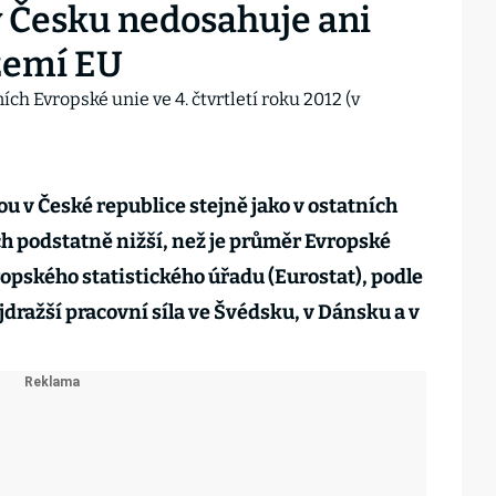
v Česku nedosahuje ani
zemí EU
ou v České republice stejně jako v ostatních
 podstatně nižší, než je průměr Evropské
ropského statistického úřadu (Eurostat), podle
jdražší pracovní síla ve Švédsku, v Dánsku a v