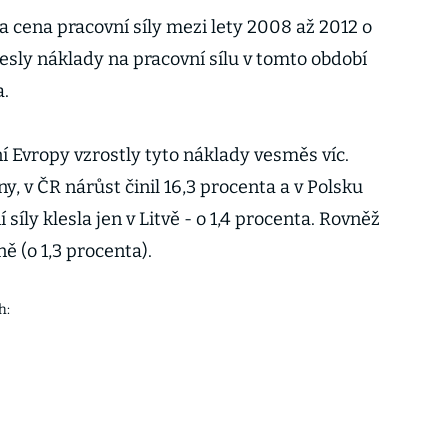
la cena pracovní síly mezi lety 2008 až 2012 o
esly náklady na pracovní sílu v tomto období
a.
í Evropy vzrostly tyto náklady vesměs víc.
, v ČR nárůst činil 16,3 procenta a v Polsku
 síly klesla jen v Litvě - o 1,4 procenta. Rovněž
ě (o 1,3 procenta).
h: