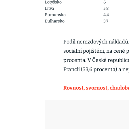
Lotyšsko
6
Litva
5,8
Rumunsko
4,4
Bulharsko
3,7
Podíl nemzdových nákladů,
sociální pojištění, na ceně 
procenta. V České republice 
Francii (33,6 procenta) a n
Rovnost, svornost, chudob