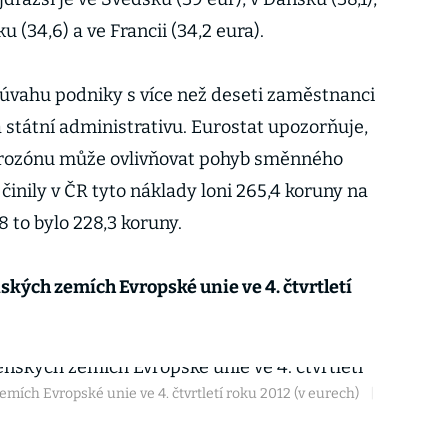
u (34,6) a ve Francii (34,2 eura).
v úvahu podniky s více než deseti zaměstnanci
 státní administrativu. Eurostat upozorňuje,
rozónu může ovlivňovat pohyb směnného
činily v ČR tyto náklady loni 265,4 koruny na
 to bylo 228,3 koruny.
ských zemích Evropské unie ve 4. čtvrtletí
mích Evropské unie ve 4. čtvrtletí roku 2012 (v eurech)
|