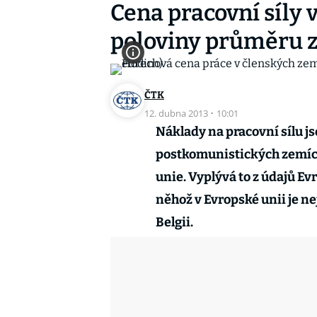
Cena pracovní síly 
poloviny průměru 
ČTK
12. dubna 2013
·
10:01
Náklady na pracovní sílu js
postkomunistických zemích
unie. Vyplývá to z údajů Ev
něhož v Evropské unii je ne
Belgii.