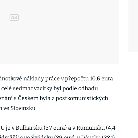
ednotkové náklady práce v přepočtu 10,6 eura
 celé sedmadvacítky byl podle odhadu
ovnání s Českem byla z postkomunistických
n ve Slovinsku.
 EU je v Bulharsku (3,7 eura) a v Rumunsku (4,4
dražší je ve Švédsku (39 eur), v Dánsku (38,1),