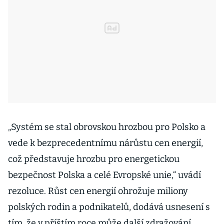
„Systém se stal obrovskou hrozbou pro Polsko a
vede k bezprecedentnímu nárůstu cen energií,
což představuje hrozbu pro energetickou
bezpečnost Polska a celé Evropské unie,“ uvádí
rezoluce. Růst cen energií ohrožuje miliony
polských rodin a podnikatelů, dodává usnesení s
tím, že v příštím roce může další zdražování