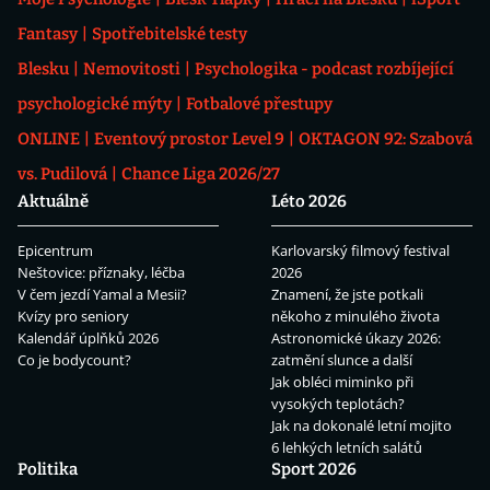
Fantasy
Spotřebitelské testy
Blesku
Nemovitosti
Psychologika - podcast rozbíjející
psychologické mýty
Fotbalové přestupy
ONLINE
Eventový prostor Level 9
OKTAGON 92: Szabová
vs. Pudilová
Chance Liga 2026/27
Aktuálně
Léto 2026
Epicentrum
Karlovarský filmový festival
Neštovice: příznaky, léčba
2026
V čem jezdí Yamal a Mesii?
Znamení, že jste potkali
Kvízy pro seniory
někoho z minulého života
Kalendář úplňků 2026
Astronomické úkazy 2026:
Co je bodycount?
zatmění slunce a další
Jak obléci miminko při
vysokých teplotách?
Jak na dokonalé letní mojito
6 lehkých letních salátů
Politika
Sport 2026