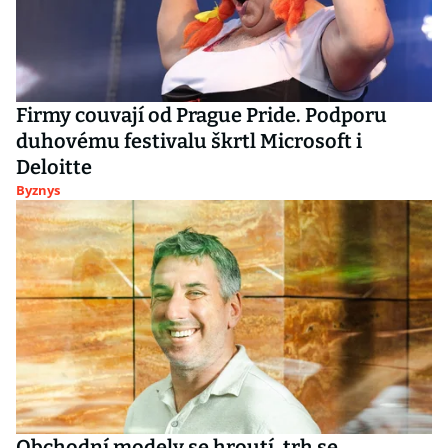
Firmy couvají od Prague Pride. Podporu
duhovému festivalu škrtl Microsoft i
Deloitte
Byznys
Obchodní modely se hroutí, trh se