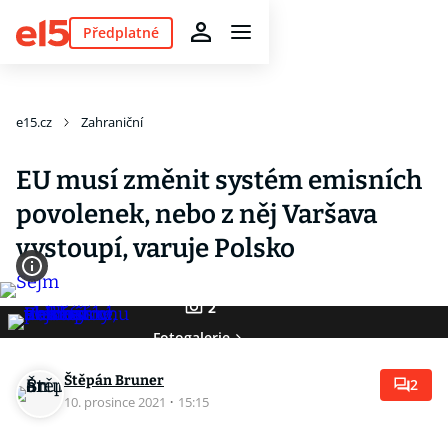
Předplatné
e15.cz
Zahraniční
EU musí změnit systém emisních
povolenek, nebo z něj Varšava
vystoupí, varuje Polsko
2
Fotogalerie
Štěpán Bruner
2
10. prosince 2021
·
15:15