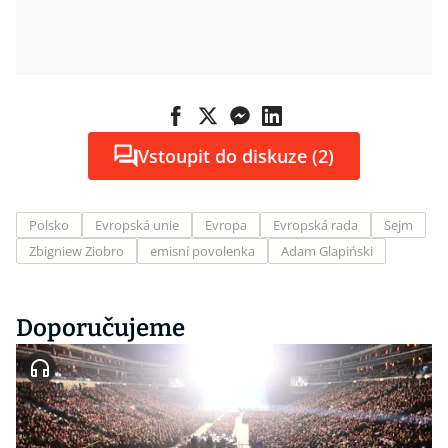
Vstoupit do diskuze (2)
Polsko
Evropská unie
Evropa
Evropská rada
Sejm
Zbigniew Ziobro
emisní povolenka
Adam Glapiński
Doporučujeme