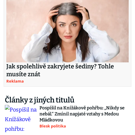
Jak spolehlivě zakryjete šediny? Tohle
musíte znát
Reklama
Články z jiných titulů
Pospíšil na Knížákově pohřbu: „Nikdy se
nebál.“ Zmínil napjaté vztahy s Medou
Mládkovou
Blesk politika