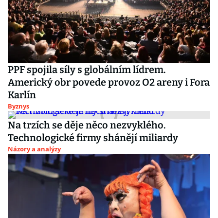
PPF spojila síly s globálním lídrem.
Americký obr povede provoz O2 areny i Fora
Karlín
Byznys
Na trzích se děje něco nezvyklého.
Technologické firmy shánějí miliardy
Názory a analýzy