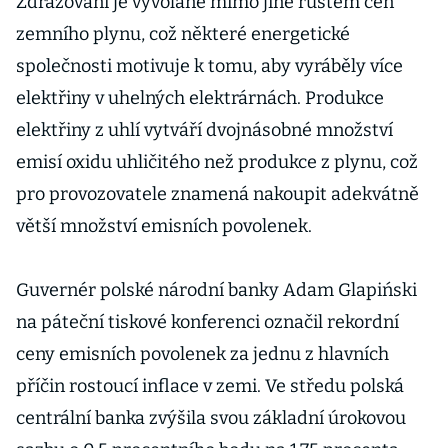
Zdražování je vyvolané mimo jiné růstem cen
zemního plynu, což některé energetické
společnosti motivuje k tomu, aby vyráběly více
elektřiny v uhelných elektrárnách. Produkce
elektřiny z uhlí vytváří dvojnásobné množství
emisí oxidu uhličitého než produkce z plynu, což
pro provozovatele znamená nakoupit adekvátně
větší množství emisních povolenek.
Guvernér polské národní banky Adam Glapiński
na páteční tiskové konferenci označil rekordní
ceny emisních povolenek za jednu z hlavních
příčin rostoucí inflace v zemi. Ve středu polská
centrální banka zvýšila svou základní úrokovou