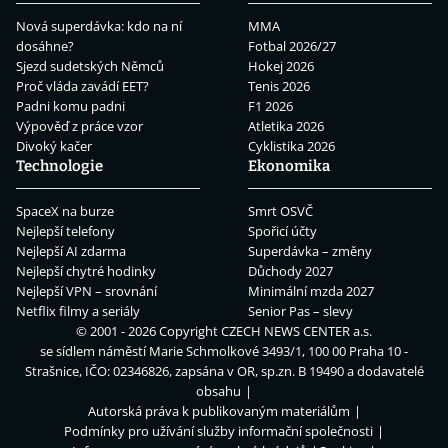
Nová superdávka: kdo na ní
MMA
dosáhne?
Fotbal 2026/27
Sjezd sudetských Němců
Hokej 2026
Proč vláda zavádí EET?
Tenis 2026
Padni komu padni
F1 2026
Výpověď z práce vzor
Atletika 2026
Divoký kačer
Cyklistika 2026
Technologie
Ekonomika
SpaceX na burze
Smrt OSVČ
Nejlepší telefony
Spořicí účty
Nejlepší AI zdarma
Superdávka – změny
Nejlepší chytré hodinky
Důchody 2027
Nejlepší VPN – srovnání
Minimální mzda 2027
Netflix filmy a seriály
Senior Pas – slevy
© 2001 - 2026 Copyright
CZECH NEWS CENTER a.s.
se sídlem náměstí Marie Schmolkové 3493/1, 100 00 Praha 10 -
Strašnice, IČO: 02346826, zapsána v OR, sp.zn. B 19490 a dodavatelé
obsahu
Autorská práva k publikovaným materiálům
Podmínky pro užívání služby informační společnosti