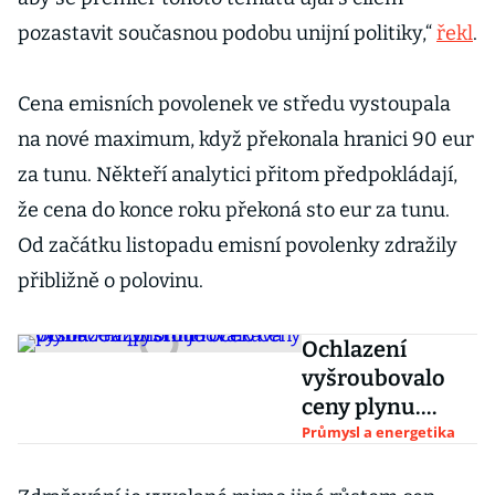
pozastavit současnou podobu unijní politiky,“
řekl
.
Cena emisních povolenek ve středu vystoupala
na nové maximum, když překonala hranici 90 eur
za tunu. Někteří analytici přitom předpokládají,
že cena do konce roku překoná sto eur za tunu.
Od začátku listopadu emisní povolenky zdražily
přibližně o polovinu.
Ochlazení
vyšroubovalo
ceny plynu.
Gazprom je
Průmysl a energetika
očekává vysoko i
v příštím roce