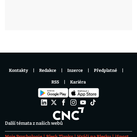
Kontakty
Redakce
Inzerce
Předplatné
RSS
Kariéra
Další témata z našich webů
Moje Psychologie
Blesk Tlapky
Hráči na Blesku
iSport