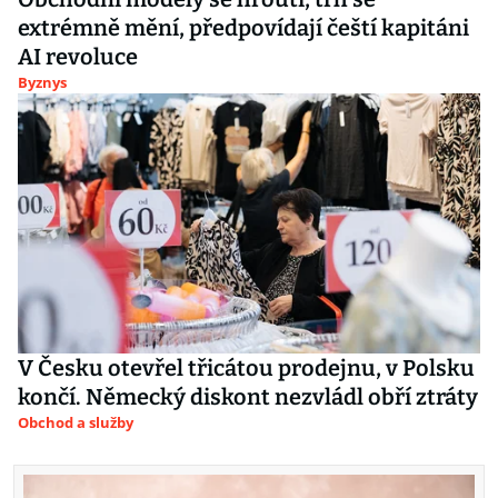
extrémně mění, předpovídají čeští kapitáni
AI revoluce
Byznys
V Česku otevřel třicátou prodejnu, v Polsku
končí. Německý diskont nezvládl obří ztráty
Obchod a služby