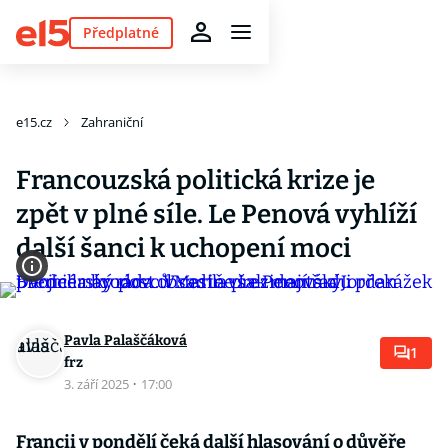
Předplatné
e15.cz
Zahraniční
Francouzská politická krize je
zpět v plné síle. Le Penová vyhlíží
další šanci k uchopení moci
Pavla Palaščáková
1
frz
3. září 2025
·
17:00
Francii v pondělí čeká další hlasování o důvěře