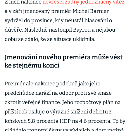
Z nich nakonec
nevzešel žádný jednoznačný vítěz
a v září jmenovaný premiér Michel Barnier
vydržel do prosince, kdy neustál hlasování o
důvěře. Následně nastoupil Bayrou a nějakou
dobu se zdálo, že se situace uklidnila.
Jmenování nového premiéra může vést
ke stejnému konci
Premiér ale nakonec podobně jako jeho
předchůdce naráží na odpor proti své snaze
zkrotit veřejné finance. Jeho rozpočtový plán na
příští rok usiluje o výrazné snížení deficitu z
loňských 5,8 procenta HDP na 4,6 procenta. To by
si žádalo razantní škrty ve výdajích a dost možná