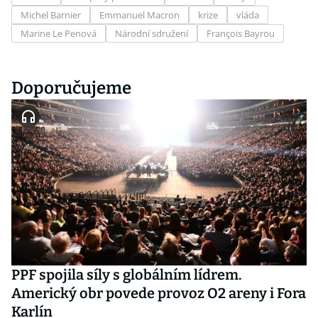
Michel Barnier
Emmanuel Macron
krize
vláda
Marine Le Penová
Národní sdružení
François Bayrou
Doporučujeme
PPF spojila síly s globálním lídrem.
Americký obr povede provoz O2 areny i Fora
Karlín