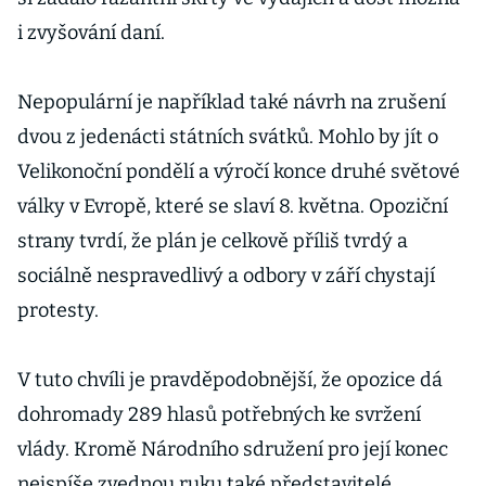
i zvyšování daní.
Nepopulární je například také návrh na zrušení
dvou z jedenácti státních svátků. Mohlo by jít o
Velikonoční pondělí a výročí konce druhé světové
války v Evropě, které se slaví 8. května. Opoziční
strany tvrdí, že plán je celkově příliš tvrdý a
sociálně nespravedlivý a odbory v září chystají
protesty.
V tuto chvíli je pravděpodobnější, že opozice dá
dohromady 289 hlasů potřebných ke svržení
vlády. Kromě Národního sdružení pro její konec
nejspíše zvednou ruku také představitelé