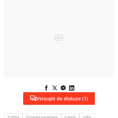
Vstoupit do diskuze (1)
Politika
Evropský parlament
Francie
volby