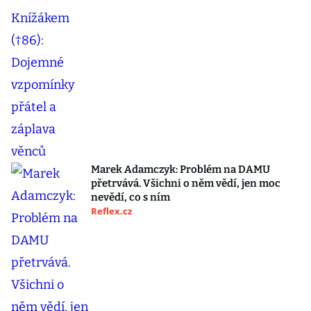
Marek Adamczyk: Problém na DAMU
přetrvává. Všichni o něm vědí, jen moc
nevědí, co s ním
Reflex.cz