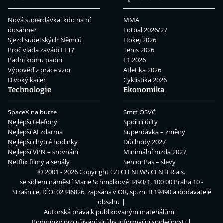
Nová superdávka: kdo na ní
MMA
dosáhne?
Fotbal 2026/27
Sjezd sudetských Němců
Hokej 2026
Proč vláda zavádí EET?
Tenis 2026
Padni komu padni
F1 2026
Výpověď z práce vzor
Atletika 2026
Divoký kačer
Cyklistika 2026
Technologie
Ekonomika
SpaceX na burze
Smrt OSVČ
Nejlepší telefony
Spořicí účty
Nejlepší AI zdarma
Superdávka – změny
Nejlepší chytré hodinky
Důchody 2027
Nejlepší VPN – srovnání
Minimální mzda 2027
Netflix filmy a seriály
Senior Pas – slevy
© 2001 - 2026 Copyright
CZECH NEWS CENTER a.s.
se sídlem náměstí Marie Schmolkové 3493/1, 100 00 Praha 10 -
Strašnice, IČO: 02346826, zapsána v OR, sp.zn. B 19490 a dodavatelé
obsahu
Autorská práva k publikovaným materiálům
Podmínky pro užívání služby informační společnosti