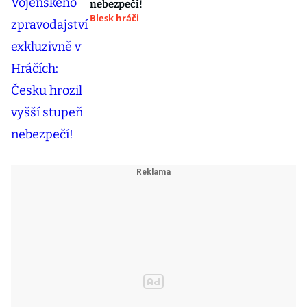
nebezpečí!
Blesk hráči