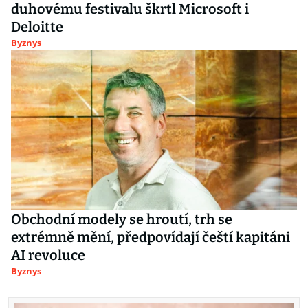
duhovému festivalu škrtl Microsoft i
Deloitte
Byznys
Obchodní modely se hroutí, trh se
extrémně mění, předpovídají čeští kapitáni
AI revoluce
Byznys