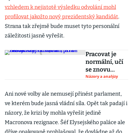
vzhledem k nejistotě výsledku odvolání mohl
profilovat jakožto nový prezidentský kandidát
.
Strana tak zřejmě bude muset tyto personální
záležitosti jasně vyřešit.
Pracovat je
normální, učí
se znovu
Němci. Volná
Názory a analýzy
místa nestačí
zaplňovat ani
Ani nové volby ale nemusejí přinést parlament,
příval
ve kterém bude jasná vládní síla. Opět tak padají i
Ukrajinců
názory, že krizi by mohla vyřešit jedině
Macronova rezignace. Šéf Elysejského paláce ale
dříve opakovaně prohlašoval, že dovládne až do