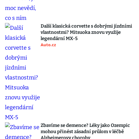
Další klasická corvette s dobrými jízdními
vlastnostmi? Mitsuoka znovu využije
legendární MX-5
Auto.cz
Zbavíme se demence? Léky jako Ozempic
mohou přinést zásadní průlom v léčbě
Alzheimerovy choroby