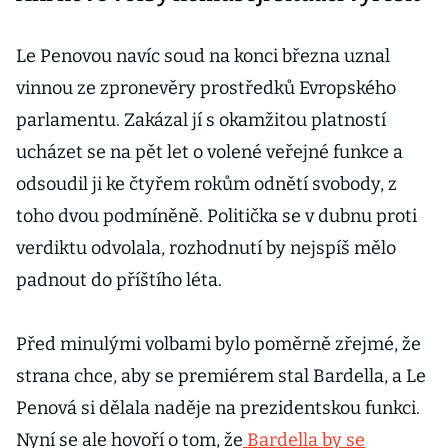
Le Penovou navíc soud na konci března uznal
vinnou ze zpronevěry prostředků Evropského
parlamentu. Zakázal jí s okamžitou platností
ucházet se na pět let o volené veřejné funkce a
odsoudil ji ke čtyřem rokům odnětí svobody, z
toho dvou podmíněně. Politička se v dubnu proti
verdiktu odvolala, rozhodnutí by nejspíš mělo
padnout do příštího léta.
Před minulými volbami bylo poměrně zřejmé, že
strana chce, aby se premiérem stal Bardella, a Le
Penová si dělala naděje na prezidentskou funkci.
Nyní se ale hovoří o tom, že
Bardella by se