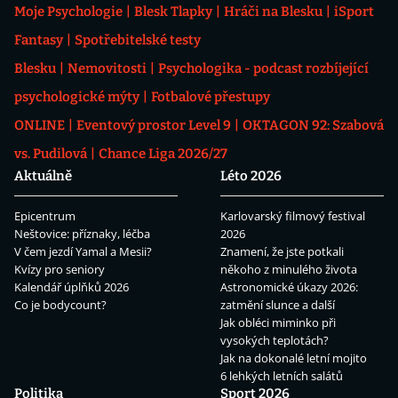
Moje Psychologie
Blesk Tlapky
Hráči na Blesku
iSport
Fantasy
Spotřebitelské testy
Blesku
Nemovitosti
Psychologika - podcast rozbíjející
psychologické mýty
Fotbalové přestupy
ONLINE
Eventový prostor Level 9
OKTAGON 92: Szabová
vs. Pudilová
Chance Liga 2026/27
Aktuálně
Léto 2026
Epicentrum
Karlovarský filmový festival
Neštovice: příznaky, léčba
2026
V čem jezdí Yamal a Mesii?
Znamení, že jste potkali
Kvízy pro seniory
někoho z minulého života
Kalendář úplňků 2026
Astronomické úkazy 2026:
Co je bodycount?
zatmění slunce a další
Jak obléci miminko při
vysokých teplotách?
Jak na dokonalé letní mojito
6 lehkých letních salátů
Politika
Sport 2026