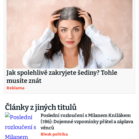
Jak spolehlivě zakryjete šediny? Tohle
musíte znát
Reklama
Články z jiných titulů
Poslední rozloučení s Milanem Knížákem
(†86): Dojemné vzpomínky přátel a záplava
věnců
Blesk politika