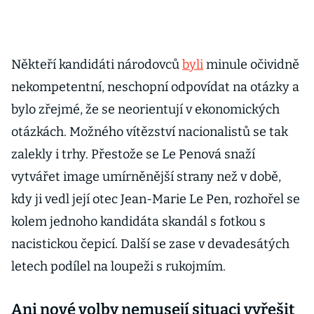
Někteří kandidáti národovců
byli
minule očividně
nekompetentní, neschopní odpovídat na otázky a
bylo zřejmé, že se neorientují v ekonomických
otázkách. Možného vítězství nacionalistů se tak
zalekly i trhy. Přestože se Le Penová snaží
vytvářet image umírněnější strany než v době,
kdy ji vedl její otec Jean-Marie Le Pen, rozhořel se
kolem jednoho kandidáta skandál s fotkou s
nacistickou čepicí. Další se zase v devadesátých
letech podílel na loupeži s rukojmím.
Ani nové volby nemusejí situaci vyřešit