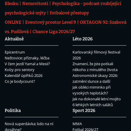
Blesku
Nemovitosti
Psychologika - podcast rozbíjející
psychologické mýty
Fotbalové přestupy
ONLINE
Eventový prostor Level 9
OKTAGON 92: Szabová
vs. Pudilová
Chance Liga 2026/27
Aktuálně
Léto 2026
Epicentrum
Karlovarský filmový festival
Neštovice: příznaky, léčba
2026
V čem jezdí Yamal a Mesii?
Znamení, že jste potkali
Kvízy pro seniory
někoho z minulého života
Kalendář úplňků 2026
Astronomické úkazy 2026:
Co je bodycount?
zatmění slunce a další
Jak obléci miminko při
vysokých teplotách?
Jak na dokonalé letní mojito
6 lehkých letních salátů
Politika
Sport 2026
Nová superdávka: kdo na ní
MMA
dosáhne?
Fotbal 2026/27