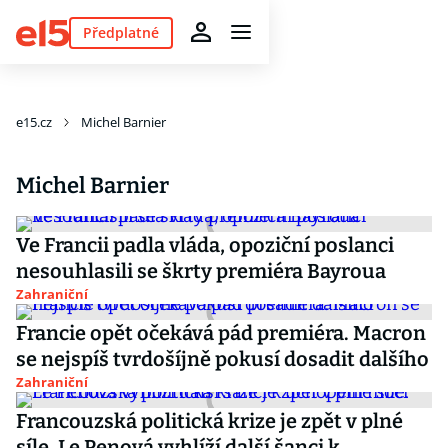
Předplatné
e15.cz
Michel Barnier
Michel Barnier
Ve Francii padla vláda, opoziční poslanci
nesouhlasili se škrty premiéra Bayroua
Zahraniční
Francie opět očekává pád premiéra. Macron
se nejspíš tvrdošíjně pokusí dosadit dalšího
Zahraniční
Francouzská politická krize je zpět v plné
síle. Le Penová vyhlíží další šanci k