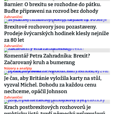
Barnier: O brexitu se rozhodne do pátku.
Buďte připraveni na rozvod bez dohody
Zahraniční
Brexitové rozhovory jsou pozastaveny.
Prodeje švýcarských hodinek klesly nejníže
za 80 let
Zahraniční
Komentář Petra Zahradníka: Brexit?
Začarovaný kruh a bumerang
Názory a analýzy
Je čas, aby Británie vyložila karty na stůl,
vyzval Michel. Dohodu za každou cenu
nechceme, opáčil Johnson
Zahraniční
Krach postbrexitových rozhovorů je
prakticky jistý, tvrdí německý průmyslový