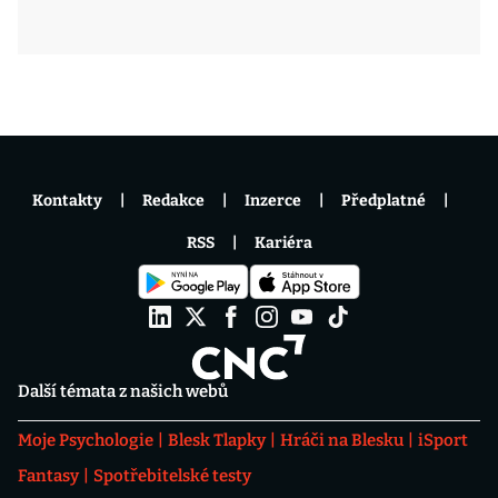
Kontakty
Redakce
Inzerce
Předplatné
RSS
Kariéra
Další témata z našich webů
Moje Psychologie
Blesk Tlapky
Hráči na Blesku
iSport
Fantasy
Spotřebitelské testy