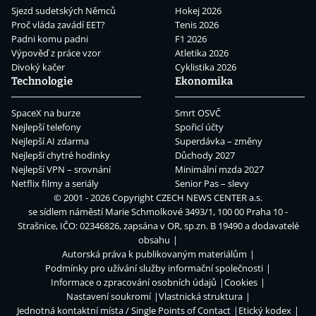
Sjezd sudetských Němců
Hokej 2026
Proč vláda zavádí EET?
Tenis 2026
Padni komu padni
F1 2026
Výpověď z práce vzor
Atletika 2026
Divoký kačer
Cyklistika 2026
Technologie
Ekonomika
SpaceX na burze
Smrt OSVČ
Nejlepší telefony
Spořicí účty
Nejlepší AI zdarma
Superdávka – změny
Nejlepší chytré hodinky
Důchody 2027
Nejlepší VPN – srovnání
Minimální mzda 2027
Netflix filmy a seriály
Senior Pas – slevy
© 2001 - 2026 Copyright
CZECH NEWS CENTER a.s.
se sídlem náměstí Marie Schmolkové 3493/1, 100 00 Praha 10 -
Strašnice, IČO: 02346826, zapsána v OR, sp.zn. B 19490 a dodavatelé
obsahu
Autorská práva k publikovaným materiálům
Podmínky pro užívání služby informační společnosti
Informace o zpracování osobních údajů
Cookies
Nastavení soukromí
Vlastnická struktura
Jednotná kontaktní místa / Single Points of Contact
Etický kodex