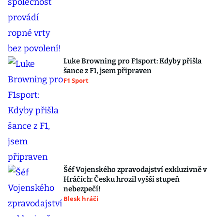
Luke Browning pro F1sport: Kdyby přišla
šance z F1, jsem připraven
F1 Sport
Šéf Vojenského zpravodajství exkluzivně v
Hráčích: Česku hrozil vyšší stupeň
nebezpečí!
Blesk hráči