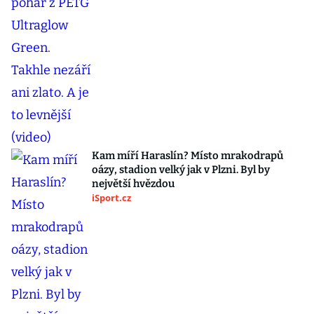
Kam míří Haraslín? Místo mrakodrapů
oázy, stadion velký jak v Plzni. Byl by
největší hvězdou
iSport.cz