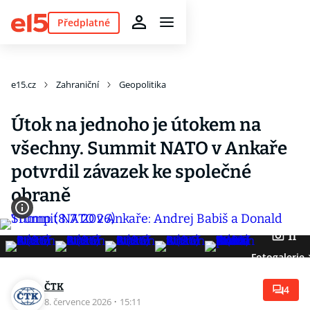
Předplatné
e15.cz
Zahraniční
Geopolitika
Útok na jednoho je útokem na
všechny. Summit NATO v Ankaře
potvrdil závazek ke společné
obraně
11
Fotogalerie
ČTK
4
8. července 2026
·
15:11