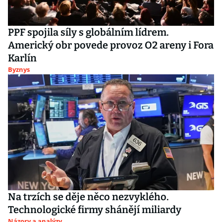
PPF spojila síly s globálním lídrem.
Americký obr povede provoz O2 areny i Fora
Karlín
Byznys
Na trzích se děje něco nezvyklého.
Technologické firmy shánějí miliardy
Názory a analýzy