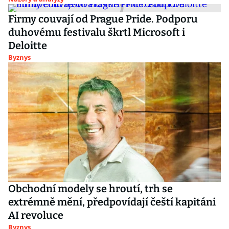
Firmy couvají od Prague Pride. Podporu
duhovému festivalu škrtl Microsoft i
Deloitte
Byznys
Obchodní modely se hroutí, trh se
extrémně mění, předpovídají čeští kapitáni
AI revoluce
Byznys