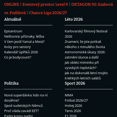
ONLINE
Eventový prostor Level 9
OKTAGON 92: Szabová
vs. Pudilová
Chance Liga 2026/27
Aktuálně
Léto 2026
Epicentrum
Karlovarský filmový festival
Neštovice: příznaky, léčba
2026
V čem jezdí Yamal a Mesii?
Znamení, že jste potkali
Kvízy pro seniory
někoho z minulého života
Kalendář úplňků 2026
Astronomické úkazy 2026:
Co je bodycount?
zatmění slunce a další
Jak obléci miminko při
vysokých teplotách?
Jak na dokonalé letní mojito
6 lehkých letních salátů
Politika
Sport 2026
Nová superdávka: kdo na ní
MMA
dosáhne?
Fotbal 2026/27
Sjezd sudetských Němců
Hokej 2026
Proč vláda zavádí EET?
Tenis 2026
Padni komu padni
F1 2026