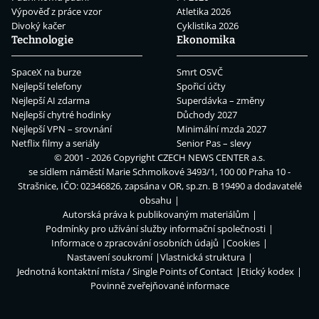
Výpověď z práce vzor
Atletika 2026
Divoký kačer
Cyklistika 2026
Technologie
Ekonomika
SpaceX na burze
Smrt OSVČ
Nejlepší telefony
Spořicí účty
Nejlepší AI zdarma
Superdávka – změny
Nejlepší chytré hodinky
Důchody 2027
Nejlepší VPN – srovnání
Minimální mzda 2027
Netflix filmy a seriály
Senior Pas – slevy
© 2001 - 2026 Copyright
CZECH NEWS CENTER a.s.
se sídlem náměstí Marie Schmolkové 3493/1, 100 00 Praha 10 -
Strašnice, IČO: 02346826, zapsána v OR, sp.zn. B 19490 a dodavatelé
obsahu
Autorská práva k publikovaným materiálům
Podmínky pro užívání služby informační společnosti
Informace o zpracování osobních údajů
Cookies
Nastavení soukromí
Vlastnická struktura
Jednotná kontaktní místa / Single Points of Contact
Etický kodex
Povinně zveřejňované informace