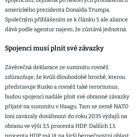
spojencům, zejména po některých prohlášeních
amerického prezidenta Donalda Trumpa.
Společným přihlášením se k článku 5 ale aliance
dává podle agentur najevo, že zůstává jednotná.
Spojenci musí plnit své závazky
Závěrečná deklarace ze summitu rovněž
zdůrazňuje, že kvůli dlouhodobě hrozbě, kterou
představuje Rusko a rovněž také terorismus,
budou spojenci nadále plnit své obranné závazky
přijaté na summitu v Haagu. Tam se země NATO
loni zavázaly dosáhnout do roku 2035 výdajů na
obranu ve výši 3,5 procenta HDP. Dalších 1,5
procenta HDP má jít na širší bezpečnostní oblast,