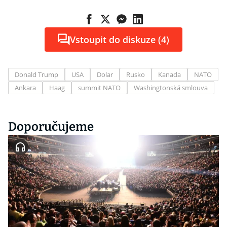
Vstoupit do diskuze (4)
Donald Trump
USA
Dolar
Rusko
Kanada
NATO
Ankara
Haag
summit NATO
Washingtonská smlouva
Doporučujeme