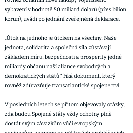
rovněž oznámili nové nákupy vojenského
vybavení v hodnotě 50 miliard dolarů (přes bilion
korun), uvádí po jednání zveřejněná deklarace.
„Útok na jednoho je útokem na všechny. Naše
jednota, solidarita a společná síla zůstávají
základem míru, bezpečnosti a prosperity jedné
miliardy občanů naší aliance svobodných a
demokratických států,“ říká dokument, který
rovněž zdůrazňuje transatlantické spojenectví.
V posledních letech se přitom objevovaly otázky,
zda budou Spojené státy vždy ochotny plně
dostát svým závazkům vůči evropským