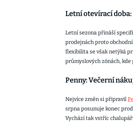
Letní otevírací doba:
Letní sezona přináší speci
prodejnách proto obchodní 
flexibilita se však netýká p
průmyslových zónách, kde p
Penny: Večerní náku
Nejvíce změn si připravil
P
srpna posunuje konec prode
Vychází tak vstříc chalup