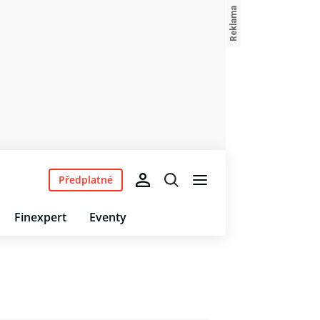
Předplatné
Finexpert
Eventy