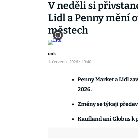
V neděli si přivstan
Lidl a Penny mění o
městech
onk
1. července 2026
·
13:40
Penny Market a Lidl zav
2026.
Změny se týkají předev
Kaufland ani Globus k