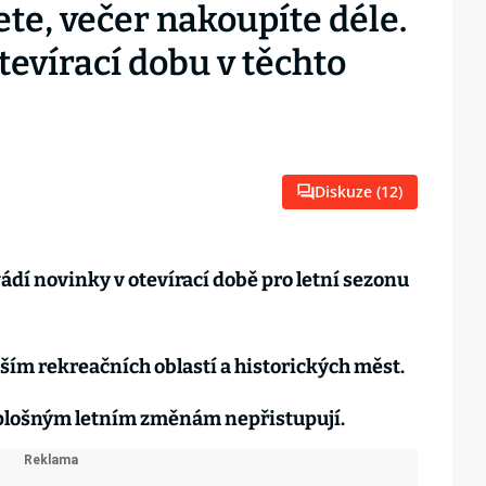
ete, večer nakoupíte déle.
tevírací dobu v těchto
Diskuze (
12
)
ádí novinky v otevírací době pro letní sezonu
ším rekreačních oblastí a historických měst.
 plošným letním změnám nepřistupují.