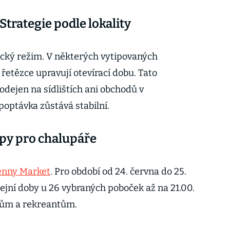
 Strategie podle lokality
fický režim. V některých vytipovaných
řetězce upravují otevírací dobu. Tato
rodejen na sídlištích ani obchodů v
optávka zůstává stabilní.
py pro chalupáře
enny Market
. Pro období od 24. června do 25.
jní doby u 26 vybraných poboček až na 21.00.
ářům a rekreantům.