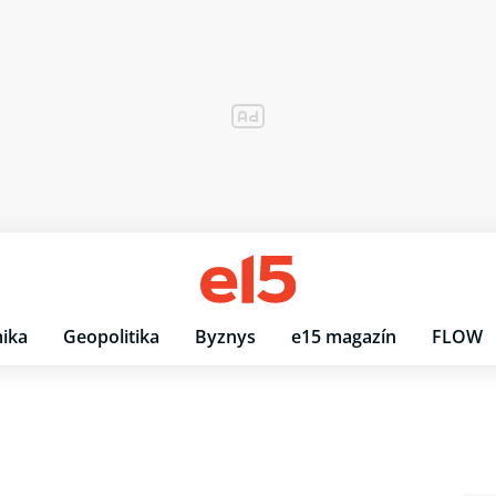
ika
Geopolitika
Byznys
e15 magazín
FLOW