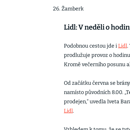
Žamberk
Lidl: V neděli o hodi
Podobnou cestou jde i
Lidl
.
prodlužuje provoz o hodinu.
Kromě večerního posunu ale
Od začátku června se brány 
namísto původních 8.00. „Te
prodejen,“ uvedla Iveta Ba
Lidl
.
Vzhledem k tomu, že se tyto