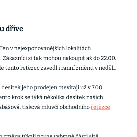
nu dříve
 Ten v nejexponovanějších lokalitách
 Zákazníci si tak mohou nakoupit až do 22.00.
 tento řetězec zavedl i ranní změnu v neděli.
desítek jeho prodejen otevírají už v 7.00
nto krok se týká několika desítek našich
rabášová, tisková mluvčí obchodního
řetězce
 změny týkají pouze vybrané části sítě,