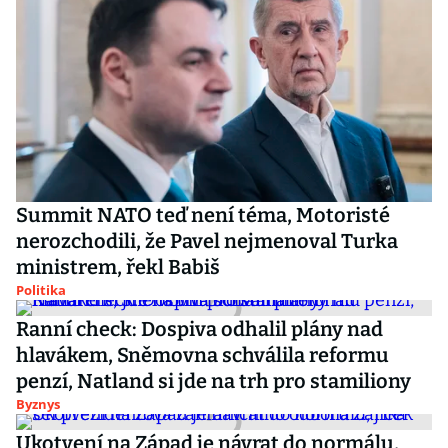
Summit NATO teď není téma, Motoristé
nerozchodili, že Pavel nejmenoval Turka
ministrem, řekl Babiš
Politika
Ranní check: Dospiva odhalil plány nad
hlavákem, Sněmovna schválila reformu
penzí, Natland si jde na trh pro stamiliony
Byznys
Ukotvení na Západ je návrat do normálu,