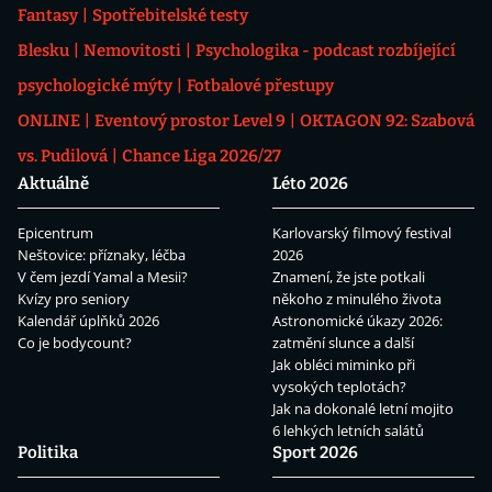
Fantasy
Spotřebitelské testy
Blesku
Nemovitosti
Psychologika - podcast rozbíjející
psychologické mýty
Fotbalové přestupy
ONLINE
Eventový prostor Level 9
OKTAGON 92: Szabová
vs. Pudilová
Chance Liga 2026/27
Aktuálně
Léto 2026
Epicentrum
Karlovarský filmový festival
Neštovice: příznaky, léčba
2026
V čem jezdí Yamal a Mesii?
Znamení, že jste potkali
Kvízy pro seniory
někoho z minulého života
Kalendář úplňků 2026
Astronomické úkazy 2026:
Co je bodycount?
zatmění slunce a další
Jak obléci miminko při
vysokých teplotách?
Jak na dokonalé letní mojito
6 lehkých letních salátů
Politika
Sport 2026