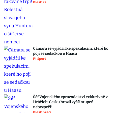
Blesk.cz
Câmara se vyjádřil ke spekulacím, které ho
pojí se sedačkou u Haasu
F1 Sport
Šéf Vojenského zpravodajství exkluzivně v
Hráčích: Česku hrozil vyšší stupeň
nebezpečí!
Blesk hráči