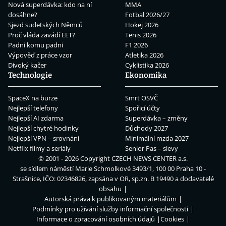
Nová superdávka: kdo na ní
MMA
dosáhne?
Fotbal 2026/27
Sjezd sudetských Němců
Hokej 2026
Proč vláda zavádí EET?
Tenis 2026
Padni komu padni
F1 2026
Výpověď z práce vzor
Atletika 2026
Divoký kačer
Cyklistika 2026
Technologie
Ekonomika
SpaceX na burze
Smrt OSVČ
Nejlepší telefony
Spořicí účty
Nejlepší AI zdarma
Superdávka – změny
Nejlepší chytré hodinky
Důchody 2027
Nejlepší VPN – srovnání
Minimální mzda 2027
Netflix filmy a seriály
Senior Pas – slevy
© 2001 - 2026 Copyright
CZECH NEWS CENTER a.s.
se sídlem náměstí Marie Schmolkové 3493/1, 100 00 Praha 10 -
Strašnice, IČO: 02346826, zapsána v OR, sp.zn. B 19490 a dodavatelé
obsahu
Autorská práva k publikovaným materiálům
Podmínky pro užívání služby informační společnosti
Informace o zpracování osobních údajů
Cookies