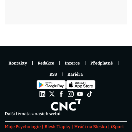
Kontakty
Redakce
Inzerce
Předplatné
RSS
Kariéra
Další témata z našich webů
Moje Psychologie
Blesk Tlapky
Hráči na Blesku
iSport