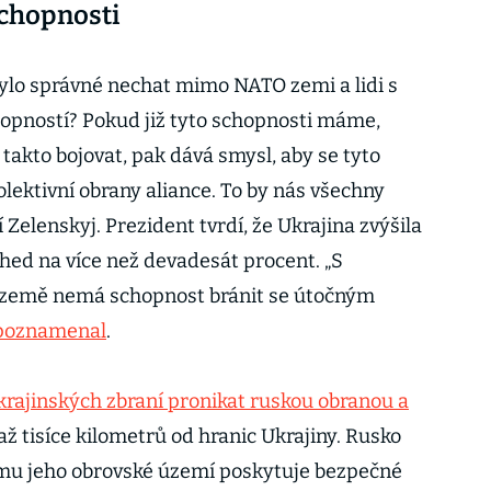
schopnosti
bylo správné nechat mimo NATO zemi a lidi s
opností? Pokud již tyto schopnosti máme,
k takto bojovat, pak dává smysl, aby se tyto
olektivní obrany aliance. To by nás všechny
 Zelenskyj. Prezident tvrdí, že Ukrajina zvýšila
ed na více než devadesát procent. „S
á země nemá schopnost bránit se útočným
poznamenal
.
rajinských zbraní pronikat ruskou obranou a
až tisíce kilometrů od hranic Ukrajiny. Rusko
e mu jeho obrovské území poskytuje bezpečné