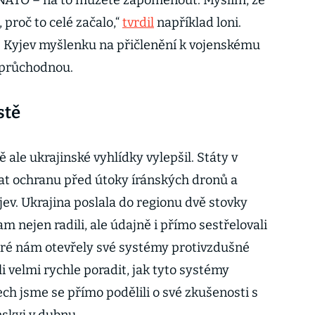
proč to celé začalo,“
tvrdil
například loni.
e Kyjev myšlenku na přičlenění k vojenskému
neprůchodnou.
stě
 ale ukrajinské vyhlídky vylepšil. Státy v
at ochranu před útoky íránských dronů a
jev. Ukrajina poslala do regionu dvě stovky
m nejen radili, ale údajně i přímo sestřelovali
eré nám otevřely své systémy protivzdušné
li velmi rychle poradit, jak tyto systémy
ech jsme se přímo podělili o své zkušenosti s
enskyj v dubnu.