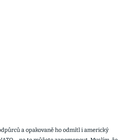
odpůrců a opakovaně ho odmítl i americký
NATO – na to můžete zapomenout. Myslím, že