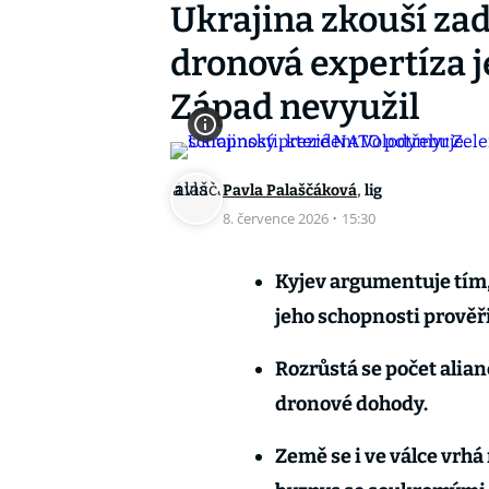
Ukrajina zkouší zad
dronová expertíza je
Západ nevyužil
,
Pavla Palaščáková
lig
8. července 2026
·
15:30
Kyjev argumentuje tím
jeho schopnosti prověři
Rozrůstá se počet alian
dronové dohody.
Země se i ve válce vrhá