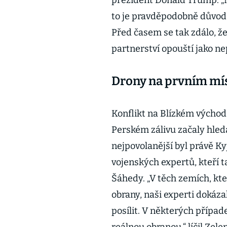
to je pravděpodobně důvod, 
Před časem se tak zdálo, ž
partnerství opouští jako 
Drony na prvním mí
Konflikt na Blízkém východě
Perském zálivu začaly hled
nejpovolanější byl právě Ky
vojenských expertů, kteří ta
Šáhedy. „V těch zemích, kt
obrany, naši experti dokáza
posílit. V některých případ
reálnou obranou,“ líčil Zel