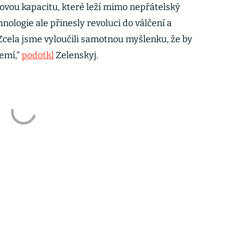
vou kapacitu, které leží mimo nepřátelský
nologie ale přinesly revoluci do válčení a
„Zcela jsme vyloučili samotnou myšlenku, že by
emí,“
podotkl
Zelenskyj.