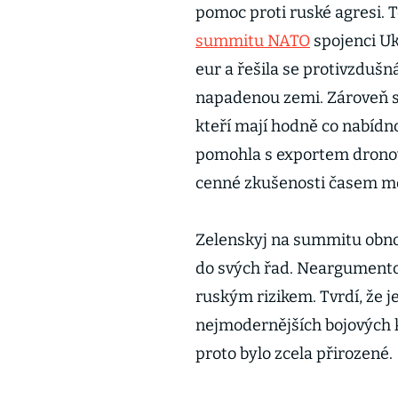
pomoc proti ruské agresi. 
summitu NATO
spojenci Uk
eur a řešila se protivzdušn
napadenou zemi. Zároveň se
kteří mají hodně co nabídn
pomohla s exportem dronové
cenné zkušenosti časem moh
Zelenskyj na summitu obnov
do svých řad. Neargumentov
ruským rizikem. Tvrdí, že 
nejmodernějších bojových kap
proto bylo zcela přirozené.