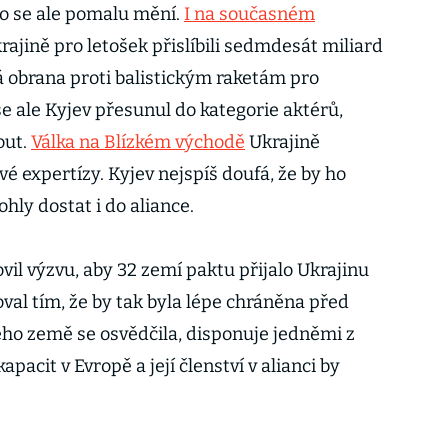
To se ale pomalu mění.
I na současném
rajině pro letošek přislíbili sedmdesát miliard
á obrana proti balistickým raketám pro
 ale Kyjev přesunul do kategorie aktérů,
out.
Válka na Blízkém východě
Ukrajině
 expertízy. Kyjev nejspíš doufá, že by ho
ly dostat i do aliance.
il výzvu, aby 32 zemí paktu přijalo Ukrajinu
al tím, že by tak byla lépe chráněna před
jeho země se osvědčila, disponuje jedněmi z
acit v Evropě a její členství v alianci by