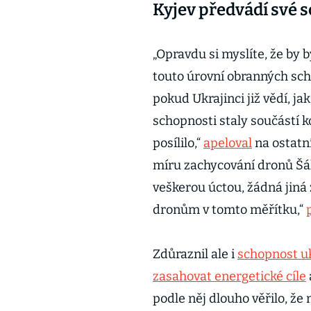
Kyjev předvádí své 
„Opravdu si myslíte, že by 
touto úrovní obranných sch
pokud Ukrajinci již vědí, ja
schopnosti staly součástí k
posílilo,“
apeloval
na ostatní
míru zachycování dronů Šáh
veškerou úctou, žádná jin
dronům v tomto měřítku,“
Zdůraznil ale i
schopnost uk
zasahovat energetické cíle
podle něj dlouho věřilo, ž