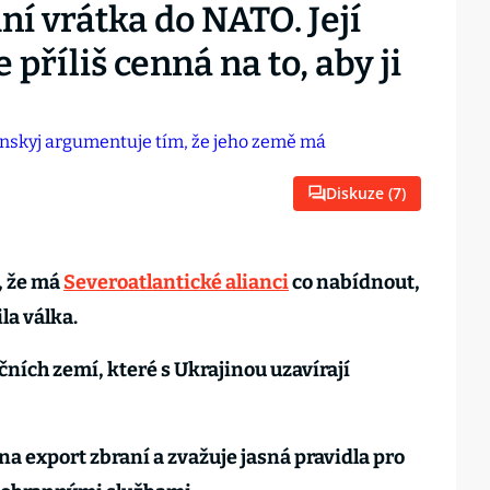
ní vrátka do NATO. Její
 příliš cenná na to, aby ji
Diskuze (
7
)
, že má
Severoatlantické alianci
co nabídnout,
la válka.
čních zemí, které s Ukrajinou uzavírají
 na export zbraní a zvažuje jasná pravidla pro