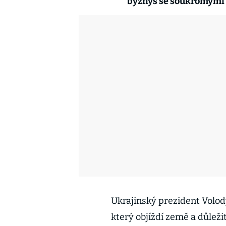
byznys se soukromými
Ukrajinský prezident Volod
který objíždí země a důleži