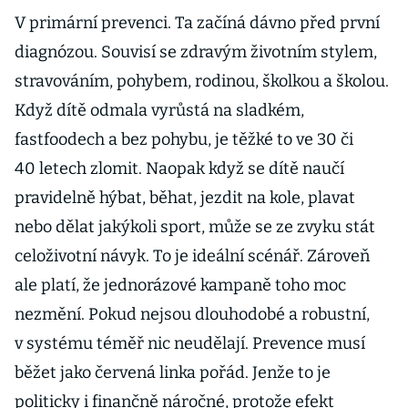
V primární prevenci. Ta začíná dávno před první
diagnózou. Souvisí se zdravým životním stylem,
stravováním, pohybem, rodinou, školkou a školou.
Když dítě odmala vyrůstá na sladkém,
fastfoodech a bez pohybu, je těžké to ve 30 či
40 letech zlomit. Naopak když se dítě naučí
pravidelně hýbat, běhat, jezdit na kole, plavat
nebo dělat jakýkoli sport, může se ze zvyku stát
celoživotní návyk. To je ideální scénář. Zároveň
ale platí, že jednorázové kampaně toho moc
nezmění. Pokud nejsou dlouhodobé a robustní,
v systému téměř nic neudělají. Prevence musí
běžet jako červená linka pořád. Jenže to je
politicky i finančně náročné, protože efekt