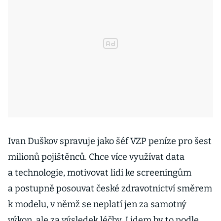
Ivan Duškov spravuje jako šéf VZP peníze pro šest
milionů pojištěnců. Chce více využívat data
a technologie, motivovat lidi ke screeningům
a postupně posouvat české zdravotnictví směrem
k modelu, v němž se neplatí jen za samotný
výkon, ale za výsledek léčby. Lidem by to podle