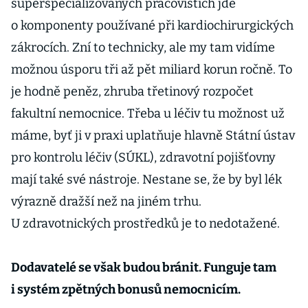
superspecializovaných pracovištích jde
o komponenty používané při kardiochirurgických
zákrocích. Zní to technicky, ale my tam vidíme
možnou úsporu tři až pět miliard korun ročně. To
je hodně peněz, zhruba třetinový rozpočet
fakultní nemocnice. Třeba u léčiv tu možnost už
máme, byť ji v praxi uplatňuje hlavně Státní ústav
pro kontrolu léčiv (SÚKL), zdravotní pojišťovny
mají také své nástroje. Nestane se, že by byl lék
výrazně dražší než na jiném trhu.
U zdravotnických prostředků je to nedotažené.
Dodavatelé se však budou bránit. Funguje tam
i systém zpětných bonusů nemocnicím.