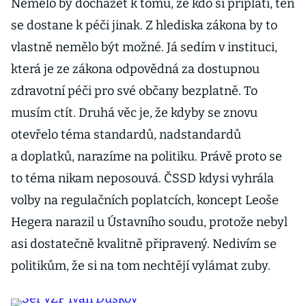
Nemělo by docházet k tomu, že kdo si připlatí, ten
se dostane k péči jinak. Z hlediska zákona by to
vlastně nemělo být možné. Já sedím v instituci,
která je ze zákona odpovědná za dostupnou
zdravotní péči pro své občany bezplatně. To
musím ctít. Druhá věc je, že kdyby se znovu
otevřelo téma standardů, nadstandardů
a doplatků, narazíme na politiku. Právě proto se
to téma nikam neposouvá. ČSSD kdysi vyhrála
volby na regulačních poplatcích, koncept Leoše
Hegera narazil u Ústavního soudu, protože nebyl
asi dostatečně kvalitně připravený. Nedivím se
politikům, že si na tom nechtějí vylámat zuby.