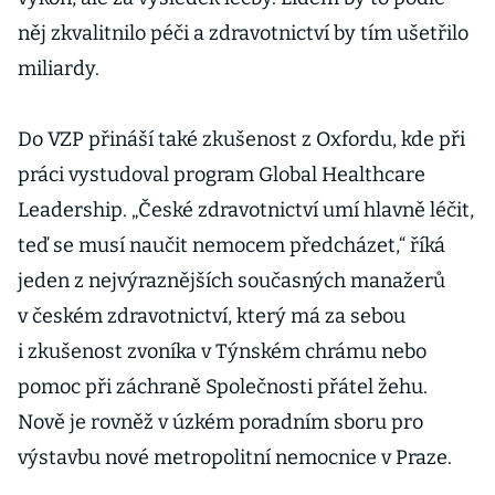
něj zkvalitnilo péči a zdravotnictví by tím ušetřilo
miliardy.
Do VZP přináší také zkušenost z Oxfordu, kde při
práci vystudoval program Global Healthcare
Leadership. „České zdravotnictví umí hlavně léčit,
teď se musí naučit nemocem předcházet,“ říká
jeden z nejvýraznějších současných manažerů
v českém zdravotnictví, který má za sebou
i zkušenost zvoníka v Týnském chrámu nebo
pomoc při záchraně Společnosti přátel žehu.
Nově je rovněž v úzkém poradním sboru pro
výstavbu nové metropolitní nemocnice v Praze.