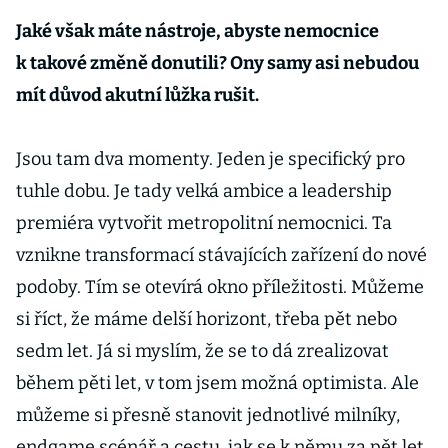
Jaké však máte nástroje, abyste nemocnice
k takové změně donutili? Ony samy asi nebudou
mít důvod akutní lůžka rušit.
Jsou tam dva momenty. Jeden je specifický pro
tuhle dobu. Je tady velká ambice a leadership
premiéra vytvořit metropolitní nemocnici. Ta
vznikne transformací stávajících zařízení do nové
podoby. Tím se otevírá okno příležitosti. Můžeme
si říct, že máme delší horizont, třeba pět nebo
sedm let. Já si myslím, že se to dá zrealizovat
během pěti let, v tom jsem možná optimista. Ale
můžeme si přesně stanovit jednotlivé milníky,
endgame scénář a cestu, jak se k němu za pět let