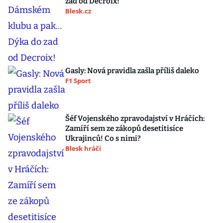
zad od Decroix!
Blesk.cz
Gasly: Nová pravidla zašla příliš daleko
F1 Sport
Šéf Vojenského zpravodajství v Hráčích:
Zamíří sem ze zákopů desetitisíce
Ukrajinců! Co s nimi?
Blesk hráči