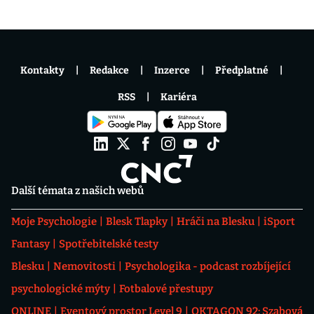
Kontakty
Redakce
Inzerce
Předplatné
RSS
Kariéra
Další témata z našich webů
Moje Psychologie
Blesk Tlapky
Hráči na Blesku
iSport
Fantasy
Spotřebitelské testy
Blesku
Nemovitosti
Psychologika - podcast rozbíjející
psychologické mýty
Fotbalové přestupy
ONLINE
Eventový prostor Level 9
OKTAGON 92: Szabová