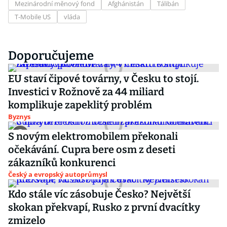
Mezinárodní měnový fond
Afghánistán
Tálibán
T-Mobile US
vláda
Doporučujeme
EU staví čipové továrny, v Česku to stojí.
Investici v Rožnově za 44 miliard
komplikuje zapeklitý problém
Byznys
S novým elektromobilem překonali
očekávání. Cupra bere osm z deseti
zákazníků konkurenci
Český a evropský autoprůmysl
Kdo stále víc zásobuje Česko? Největší
skokan překvapí, Rusko z první dvacítky
zmizelo