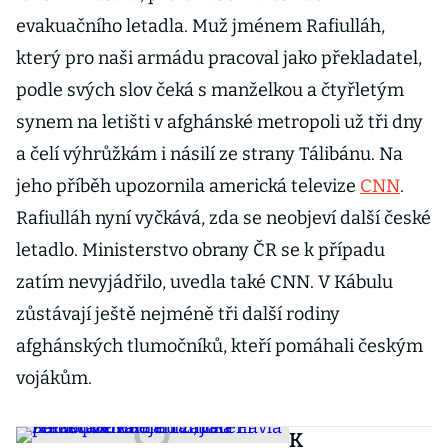
evakuačního letadla. Muž jménem Rafiulláh,
který pro naši armádu pracoval jako překladatel,
podle svých slov čeká s manželkou a čtyřletým
synem na letišti v afghánské metropoli už tři dny
a čelí výhrůžkám i násilí ze strany Tálibánu. Na
jeho příběh upozornila americká televize
CNN
.
Rafiulláh nyní vyčkává, zda se neobjeví další české
letadlo. Ministerstvo obrany ČR se k případu
zatím nevyjádřilo, uvedla také CNN. V Kábulu
zůstávají ještě nejméně tři další rodiny
afghánských tlumočníků, kteří pomáhali českým
vojákům.
K