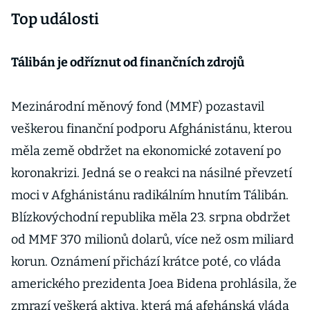
Top události
Tálibán je odříznut od finančních zdrojů
Mezinárodní měnový fond (MMF) pozastavil
veškerou finanční podporu Afghánistánu, kterou
měla země obdržet na ekonomické zotavení po
koronakrizi. Jedná se o reakci na násilné převzetí
moci v Afghánistánu radikálním hnutím Tálibán.
Blízkovýchodní republika měla 23. srpna obdržet
od MMF 370 milionů dolarů, více než osm miliard
korun. Oznámení přichází krátce poté, co vláda
amerického prezidenta Joea Bidena prohlásila, že
zmrazí veškerá aktiva, která má afghánská vláda