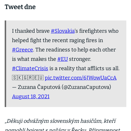
Tweet dne
I thanked brave
#Slovakia
’s firefighters who
helped fight the recent raging fires in
#Greece
. The readiness to help each other
is what makes the
#EU
stronger.
#ClimateCrisis
is a reality that afflicts us all.
🇸🇰🇬🇷🇪🇺
pic.twitter.com/6JWowUaCcA
— Zuzana Čaputová (@ZuzanaCaputova)
August 18, 2021
„Děkuji odvážným slovenským hasičům, kteří
pomohli bojovat s požáry v Řecku. Připravenost