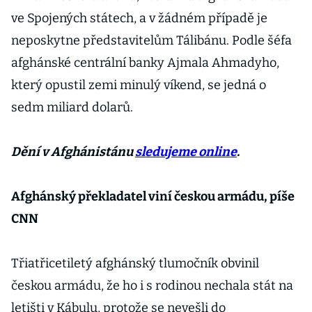
ve Spojených státech, a v žádném případě je
neposkytne představitelům Tálibánu. Podle šéfa
afghánské centrální banky Ajmala Ahmadyho,
který opustil zemi minulý víkend, se jedná o
sedm miliard dolarů.
Dění v Afghánistánu
sledujeme online
.
Afghánský překladatel viní českou armádu, píše
CNN
Třiatřicetiletý afghánský tlumočník obvinil
českou armádu, že ho i s rodinou nechala stát na
letišti v Kábulu, protože se nevešli do