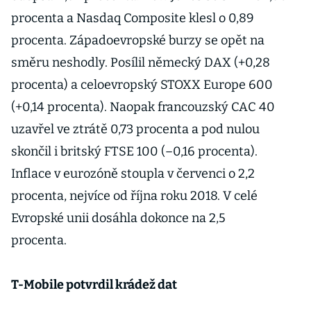
procenta a Nasdaq Composite klesl o 0,89
procenta. Západoevropské burzy se opět na
směru neshodly. Posílil německý DAX (+0,28
procenta) a celoevropský STOXX Europe 600
(+0,14 procenta). Naopak francouzský CAC 40
uzavřel ve ztrátě 0,73 procenta a pod nulou
skončil i britský FTSE 100 (–0,16 procenta).
Inflace v eurozóně stoupla v červenci o 2,2
procenta, nejvíce od října roku 2018. V celé
Evropské unii dosáhla dokonce na 2,5
procenta.
T-Mobile potvrdil krádež dat