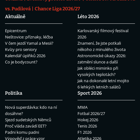
vs. Pudilová
Chance Liga 2026/27
Aktuálně
Léto 2026
Epicentrum
Karlovarský filmový festival
Neštovice: příznaky, léčba
2026
V čem jezdí Yamal a Mesii?
Znamení, že jste potkali
Kvízy pro seniory
někoho z minulého života
Kalendář úplňků 2026
Astronomické úkazy 2026:
Co je bodycount?
zatmění slunce a další
Jak obléci miminko při
vysokých teplotách?
Jak na dokonalé letní mojito
6 lehkých letních salátů
Politika
Sport 2026
Nová superdávka: kdo na ní
MMA
dosáhne?
Fotbal 2026/27
Sjezd sudetských Němců
Hokej 2026
Proč vláda zavádí EET?
Tenis 2026
Padni komu padni
F1 2026
Výpověď z práce vzor
Atletika 2026