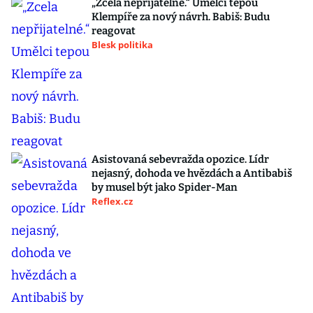
„Zcela nepřijatelné.“ Umělci tepou
Klempíře za nový návrh. Babiš: Budu
reagovat
Blesk politika
Asistovaná sebevražda opozice. Lídr
nejasný, dohoda ve hvězdách a Antibabiš
by musel být jako Spider-Man
Reflex.cz