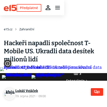
Předplatné
e15.cz
Zahraniční
Hackeři napadli společnost T-
Mobile US. Ukradli data desítek
milionů lidí
3
Fotogalerie
Lukáš Vojáček
0
19. srpna 2021
·
09:00