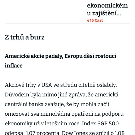
ekonomickém
u zajištění
země
e15 Cast
potřebuje
Z trhů a burz
Tálibán pomoc
ze zahraničí,
říká Pavla
Americké akcie padaly, Evropu děsí rostoucí
Palaščáková
inflace
Akciové trhy v USA ve středu citelně oslabily.
Důvodem byla mimo jiné zpráva, že americká
centrální banka zvažuje, že by mohla začít
omezovat svá mimořádná opatření na podporu
ekonomiky už v letošním roce. Index S&P 500
odepsal 1,07 procenta. Dow Jones se snížil o 1,08