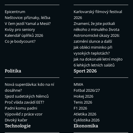
Epicentrum
Karlovarský filmový festival
Neštovice: příznaky, léčba
2026
V čem jezdí Yamal a Mesii?
Znamení, že jste potkali
Kvízy pro seniory
někoho z minulého života
Kalendář úplňků 2026
Astronomické úkazy 2026:
Co je bodycount?
zatmění slunce a další
Jak obléci miminko při
vysokých teplotách?
Jak na dokonalé letní mojito
6 lehkých letních salátů
Politika
Sport 2026
Nová superdávka: kdo na ní
MMA
dosáhne?
Fotbal 2026/27
Sjezd sudetských Němců
Hokej 2026
Proč vláda zavádí EET?
Tenis 2026
Padni komu padni
F1 2026
Výpověď z práce vzor
Atletika 2026
Divoký kačer
Cyklistika 2026
Technologie
Ekonomika