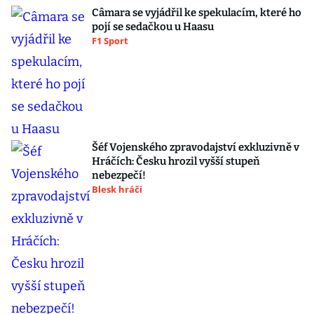
Câmara se vyjádřil ke spekulacím, které ho
pojí se sedačkou u Haasu
F1 Sport
Šéf Vojenského zpravodajství exkluzivně v
Hráčích: Česku hrozil vyšší stupeň
nebezpečí!
Blesk hráči