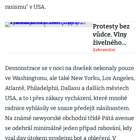
rasismu“ v USA.
Protesty bez
vůdce. Vlny
živelného
násilí ve
Zahraniční
Spojených
státech se
Demonstrace se v noci na dnešek nekonaly pouze
tentokrát
ve Washingtonu, ale také New Yorku, Los Angeles,
mohou
Atlantě, Philadelphii, Dallasu a dalších městech
vymknout
USA, a to i přes zákazy vycházení, které mnohé
kontrole
radnice vyhlásily ve snaze předejít násilnostem.
Na známé newyorské obchodní třídě Pátá avenue
se odehrál minimálně jeden případ rabování, kdy
vzal dav útokem prodejnu bot a oblečení. V