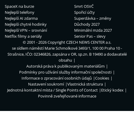
SpaceX na burze
Smrt OSVČ
Nejlepší telefony
Spořicí účty
Nejlepší AI zdarma
Superdávka – změny
Nejlepší chytré hodinky
Důchody 2027
Nejlepší VPN – srovnání
Minimální mzda 2027
Netflix filmy a seriály
Senior Pas – slevy
© 2001 - 2026 Copyright
CZECH NEWS CENTER a.s.
se sídlem náměstí Marie Schmolkové 3493/1, 100 00 Praha 10 -
Strašnice, IČO: 02346826, zapsána v OR, sp.zn. B 19490 a dodavatelé
obsahu
Autorská práva k publikovaným materiálům
Podmínky pro užívání služby informační společnosti
Informace o zpracování osobních údajů
Cookies
Nastavení soukromí
Vlastnická struktura
Jednotná kontaktní místa / Single Points of Contact
Etický kodex
Povinně zveřejňované informace