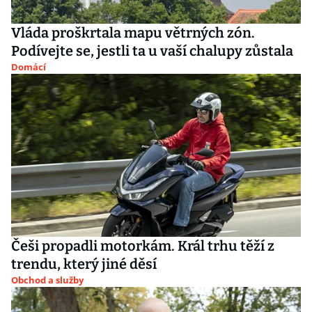
Vláda proškrtala mapu větrných zón.
Podívejte se, jestli ta u vaší chalupy zůstala
Domácí
Češi propadli motorkám. Král trhu těží z
trendu, který jiné děsí
Obchod a služby