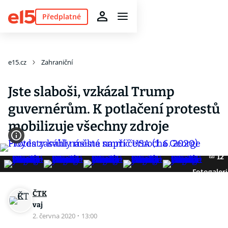
Předplatné
e15.cz
Zahraniční
Jste slaboši, vzkázal Trump
guvernérům. K potlačení protestů
mobilizuje všechny zdroje
12
Fotogaleri
ČTK
vaj
2. června 2020
·
13:00