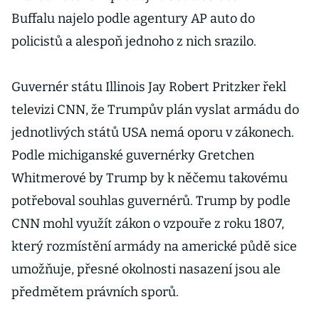
Buffalu najelo podle agentury AP auto do
policistů a alespoň jednoho z nich srazilo.
Guvernér státu Illinois Jay Robert Pritzker řekl
televizi CNN, že Trumpův plán vyslat armádu do
jednotlivých států USA nemá oporu v zákonech.
Podle michiganské guvernérky Gretchen
Whitmerové by Trump by k něčemu takovému
potřeboval souhlas guvernérů. Trump by podle
CNN mohl využít zákon o vzpouře z roku 1807,
který rozmístění armády na americké půdě sice
umožňuje, přesné okolnosti nasazení jsou ale
předmětem právních sporů.