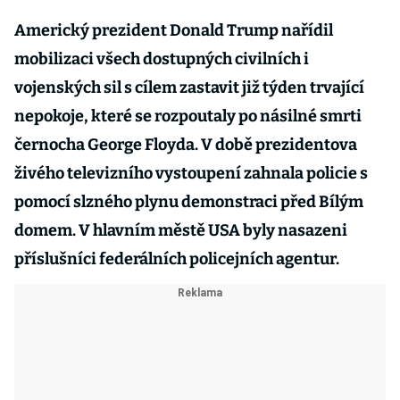
Americký prezident Donald Trump nařídil
mobilizaci všech dostupných civilních i
vojenských sil s cílem zastavit již týden trvající
nepokoje, které se rozpoutaly po násilné smrti
černocha George Floyda. V době prezidentova
živého televizního vystoupení zahnala policie s
pomocí slzného plynu demonstraci před Bílým
domem. V hlavním městě USA byly nasazeni
příslušníci federálních policejních agentur.