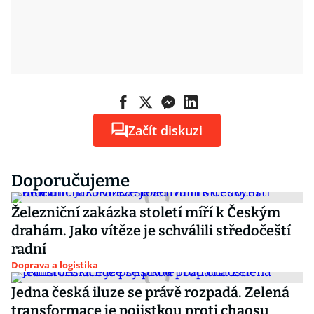
Začít diskuzi
Doporučujeme
Železniční zakázka století míří k Českým
drahám. Jako vítěze je schválili středočeští
radní
Doprava a logistika
Jedna česká iluze se právě rozpadá. Zelená
transformace je pojistkou proti chaosu