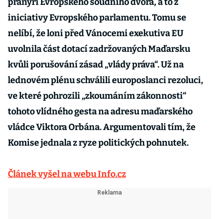
pranýři Evropského soudního dvora, a to z
iniciativy Evropského parlamentu. Tomu se
nelíbí, že loni před Vánocemi exekutiva EU
uvolnila část dotací zadržovaných Maďarsku
kvůli porušování zásad „vlády práva“. Už na
lednovém plénu schválili europoslanci rezoluci,
ve které pohrozili „zkoumáním zákonnosti“
tohoto vlídného gesta na adresu maďarského
vládce Viktora Orbána. Argumentovali tím, že
Komise jednala z ryze politických pohnutek.
Článek vyšel na webu Info.cz