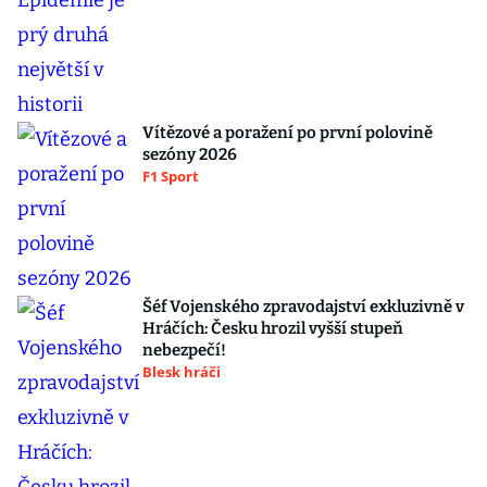
Vítězové a poražení po první polovině
sezóny 2026
F1 Sport
Šéf Vojenského zpravodajství exkluzivně v
Hráčích: Česku hrozil vyšší stupeň
nebezpečí!
Blesk hráči