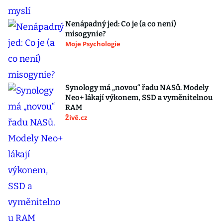
Nenápadný jed: Co je (a co není)
misogynie?
Moje Psychologie
Synology má „novou“ řadu NASů. Modely
Neo+ lákají výkonem, SSD a vyměnitelnou
RAM
Živě.cz