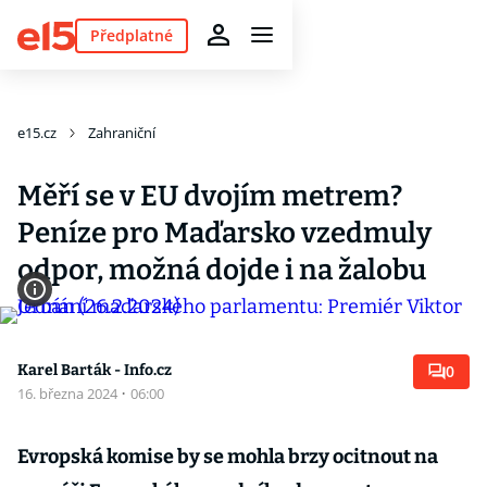
Předplatné
e15.cz
Zahraniční
Měří se v EU dvojím metrem?
Peníze pro Maďarsko vzedmuly
odpor, možná dojde i na žalobu
Karel Barták - Info.cz
0
16. března 2024
·
06:00
Evropská komise by se mohla brzy ocitnout na