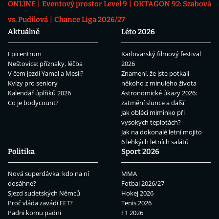
ONLINE
Eventový prostor Level 9
OKTAGON 92: Szabová
vs. Pudilová
Chance Liga 2026/27
Aktuálně
Léto 2026
Epicentrum
Karlovarský filmový festival
Neštovice: příznaky, léčba
2026
V čem jezdí Yamal a Mesii?
Znamení, že jste potkali
Kvízy pro seniory
někoho z minulého života
Kalendář úplňků 2026
Astronomické úkazy 2026:
Co je bodycount?
zatmění slunce a další
Jak obléci miminko při
vysokých teplotách?
Jak na dokonalé letní mojito
6 lehkých letních salátů
Politika
Sport 2026
Nová superdávka: kdo na ní
MMA
dosáhne?
Fotbal 2026/27
Sjezd sudetských Němců
Hokej 2026
Proč vláda zavádí EET?
Tenis 2026
Padni komu padni
F1 2026