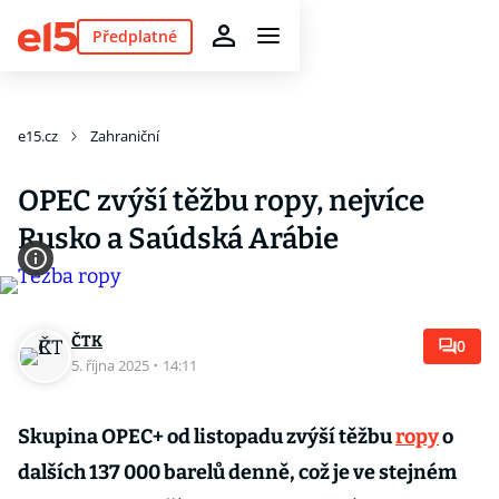
Předplatné
e15.cz
Zahraniční
OPEC zvýší těžbu ropy, nejvíce
Rusko a Saúdská Arábie
ČTK
0
5. října 2025
·
14:11
Skupina OPEC+ od listopadu zvýší těžbu
ropy
o
dalších 137 000 barelů denně, což je ve stejném