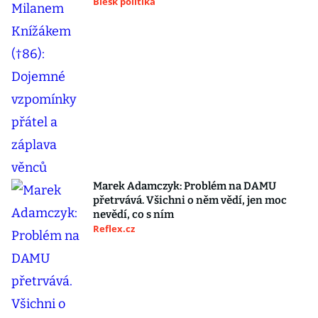
Blesk politika
Marek Adamczyk: Problém na DAMU
přetrvává. Všichni o něm vědí, jen moc
nevědí, co s ním
Reflex.cz