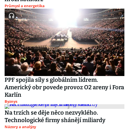
Průmysl a energetika
PPF spojila síly s globálním lídrem.
Americký obr povede provoz O2 areny i Fora
Karlín
Byznys
Na trzích se děje něco nezvyklého.
Technologické firmy shánějí miliardy
Názory a analýzy