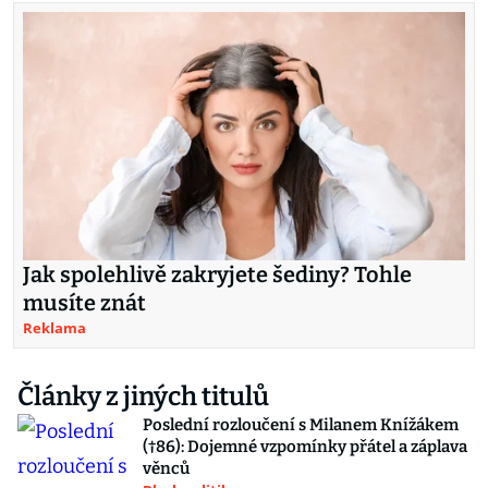
Jak spolehlivě zakryjete šediny? Tohle
musíte znát
Reklama
Články z jiných titulů
Poslední rozloučení s Milanem Knížákem
(†86): Dojemné vzpomínky přátel a záplava
věnců