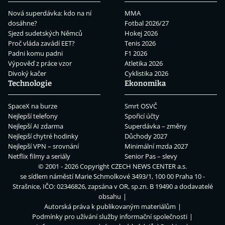
Nová superdávka: kdo na ní
MMA
dosáhne?
Fotbal 2026/27
Sjezd sudetských Němců
Hokej 2026
Proč vláda zavádí EET?
Tenis 2026
Padni komu padni
F1 2026
Výpověď z práce vzor
Atletika 2026
Divoký kačer
Cyklistika 2026
Technologie
Ekonomika
SpaceX na burze
Smrt OSVČ
Nejlepší telefony
Spořicí účty
Nejlepší AI zdarma
Superdávka – změny
Nejlepší chytré hodinky
Důchody 2027
Nejlepší VPN – srovnání
Minimální mzda 2027
Netflix filmy a seriály
Senior Pas – slevy
© 2001 - 2026 Copyright
CZECH NEWS CENTER a.s.
se sídlem náměstí Marie Schmolkové 3493/1, 100 00 Praha 10 -
Strašnice, IČO: 02346826, zapsána v OR, sp.zn. B 19490 a dodavatelé
obsahu
Autorská práva k publikovaným materiálům
Podmínky pro užívání služby informační společnosti