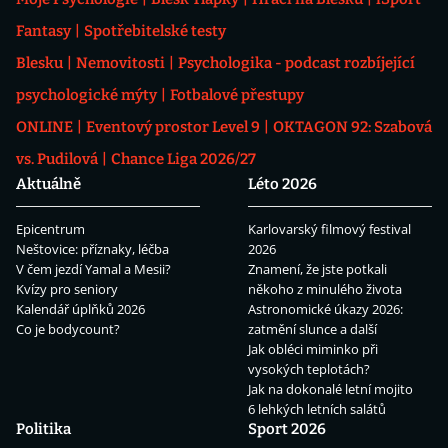
Fantasy
Spotřebitelské testy
Blesku
Nemovitosti
Psychologika - podcast rozbíjející
psychologické mýty
Fotbalové přestupy
ONLINE
Eventový prostor Level 9
OKTAGON 92: Szabová
vs. Pudilová
Chance Liga 2026/27
Aktuálně
Léto 2026
Epicentrum
Karlovarský filmový festival
Neštovice: příznaky, léčba
2026
V čem jezdí Yamal a Mesii?
Znamení, že jste potkali
Kvízy pro seniory
někoho z minulého života
Kalendář úplňků 2026
Astronomické úkazy 2026:
Co je bodycount?
zatmění slunce a další
Jak obléci miminko při
vysokých teplotách?
Jak na dokonalé letní mojito
6 lehkých letních salátů
Politika
Sport 2026