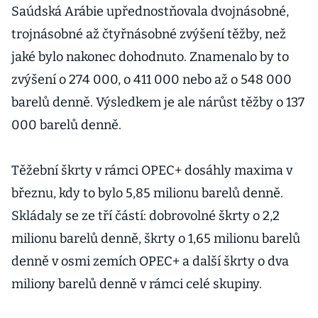
Saúdská Arábie upřednostňovala dvojnásobné,
trojnásobné až čtyřnásobné zvýšení těžby, než
jaké bylo nakonec dohodnuto. Znamenalo by to
zvýšení o 274 000, o 411 000 nebo až o 548 000
barelů denně. Výsledkem je ale nárůst těžby o 137
000 barelů denně.
Těžební škrty v rámci OPEC+ dosáhly maxima v
březnu, kdy to bylo 5,85 milionu barelů denně.
Skládaly se ze tří částí: dobrovolné škrty o 2,2
milionu barelů denně, škrty o 1,65 milionu barelů
denně v osmi zemích OPEC+ a další škrty o dva
miliony barelů denně v rámci celé skupiny.