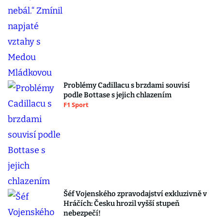
Problémy Cadillacu s brzdami souvisí
podle Bottase s jejich chlazením
F1 Sport
Šéf Vojenského zpravodajství exkluzivně v
Hráčích: Česku hrozil vyšší stupeň
nebezpečí!