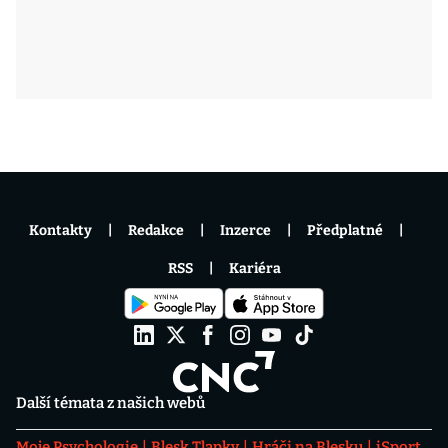
Kontakty
Redakce
Inzerce
Předplatné
RSS
Kariéra
Další témata z našich webů
Moje Psychologie
Blesk Tlapky
Hráči na Blesku
iSport