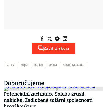
Začít diskuzi
OPEC
ropa
Rusko
těžba
saúdská arábie
Doporučujeme
Potenciální zachránce Soleku zrušil
nabídku. Zadlužené solární společnosti
hrozí konkurz