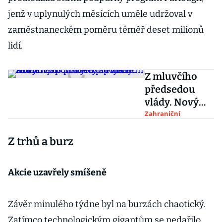
jenž v uplynulých měsících uměle udržoval v
zaměstnaneckém poměru téměř deset milionů
lidí.
Z mluvčího
předsedou
vlády. Novým
japonským
Zahraniční
premiérem se
Z trhů a burz
stane
dlouholetý
spojenec
Akcie uzavřely smíšeně
Abeho
Závěr minulého týdne byl na burzách chaotický.
Zatímco technologickým gigantům se nedařilo,