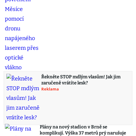
Řekněte STOP mdlým vlasům! Jak jim
zaručeně vrátíte lesk?
Reklama
Plány na nový stadion v Brně se
komplikují. Výška 37 metrů prý narušuje