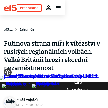
Předplatné
e15.cz
Zahraniční
Putinova strana míří k vítězství v
ruských regionálních volbách.
Velké Británii hrozí rekordní
nezaměstnanost
3
Fotogalerie
Lukáš Vojáček
14. září 2020
·
10:30