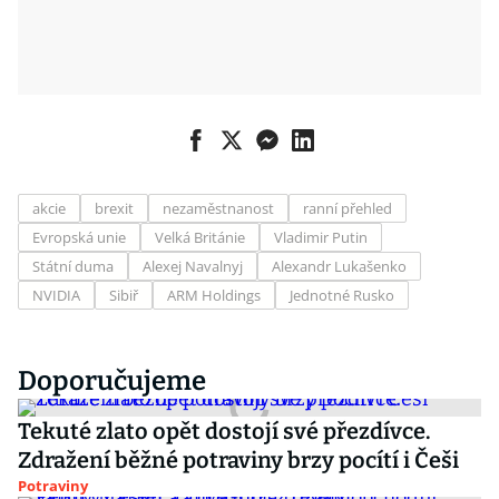
akcie
brexit
nezaměstnanost
ranní přehled
Evropská unie
Velká Británie
Vladimir Putin
Státní duma
Alexej Navalnyj
Alexandr Lukašenko
NVIDIA
Sibiř
ARM Holdings
Jednotné Rusko
Doporučujeme
Tekuté zlato opět dostojí své přezdívce.
Zdražení běžné potraviny brzy pocítí i Češi
Potraviny