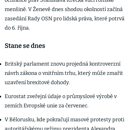
ochránce práv Stanislava Křečka vůči romské
menšině. V Ženevě dnes shodou okolností začíná
zasedání Rady OSN pro lidská práva, které potrvá
do 6. října.
Stane se dnes
Britský parlament znovu projedná kontroverzní
návrh zákona o vnitřním trhu, který může zmařit
uzavření brexitové dohody.
Eurostat zveřejní údaje o průmyslové výrobě v
zemích Evropské unie za červenec.
V Bělorusku, kde pokračují masové protesty proti
autoritářskému režimu prezidenta Alexandra