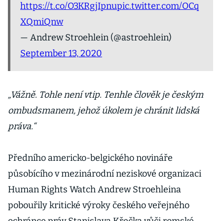
https://t.co/O3KRgjIpnu
pic.twitter.com/OCq
XQmiQnw
— Andrew Stroehlein (@astroehlein)
September 13, 2020
„Vážně. Tohle není vtip. Tenhle člověk je českým
ombudsmanem, jehož úkolem je chránit lidská
práva.“
Předního americko-belgického novináře
působícího v mezinárodní neziskové organizaci
Human Rights Watch Andrew Stroehleina
pobouřily kritické výroky českého veřejného