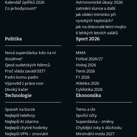
Kalendář úplňků 2026
Astronomické úkazy 2026:
Co je bodycount?
zatmění slunce a další
Jak obléci miminko při
vysokých teplotách?
Jak na dokonalé letní mojito
6 lehkých letních salátů
Politika
Sport 2026
Nová superdávka: kdo na ní
MMA
dosáhne?
Fotbal 2026/27
Sjezd sudetských Němců
Hokej 2026
Proč vláda zavádí EET?
Tenis 2026
Padni komu padni
F1 2026
Výpověď z práce vzor
Atletika 2026
Divoký kačer
Cyklistika 2026
Technologie
Ekonomika
SpaceX na burze
Temu a clo
Nejlepší telefony
Spořicí účty
Nejlepší AI zdarma
Superdávka – změny
Nejlepší chytré hodinky
Chybějící roky k důchodu
Nejlepší VPN – srovnání
Minimální mzda 2027