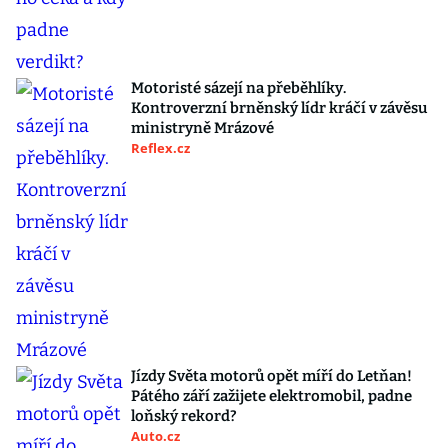
Motoristé sázejí na přeběhlíky.
Kontroverzní brněnský lídr kráčí v závěsu
ministryně Mrázové
Reflex.cz
Jízdy Světa motorů opět míří do Letňan!
Pátého září zažijete elektromobil, padne
loňský rekord?
Auto.cz