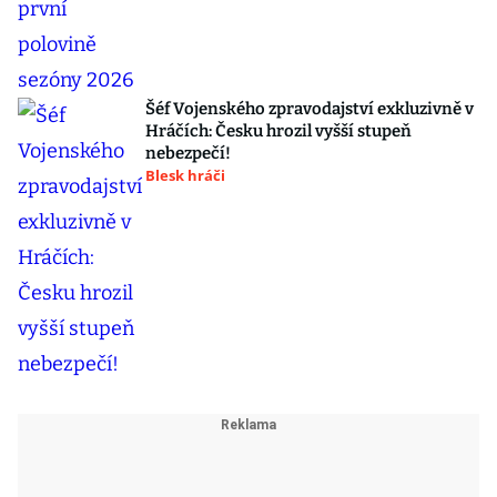
Šéf Vojenského zpravodajství exkluzivně v
Hráčích: Česku hrozil vyšší stupeň
nebezpečí!
Blesk hráči