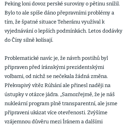
Peking loni dovoz perské suroviny o pětinu snížil.
Bylo to ale spíše dáno přepravními problémy a
tím, že špatné situace Teheránu využíval k
vyjednávání o lepších podmínkách. Letos dodávky
do Číny silně kolísají.
Problematické navíc je, že návrh postihů byl
připraven před íránskými prezidentskými
volbami, od nichž se nečekala žádná změna.
Překvapivý vítěz Rúhání ale přinesl naději na
ústupky v otázce jádra. „Samozřejmě, že je náš
nukleární program plně transparentní, ale jsme
připraveni ukázat více otevřenosti. Zvýšíme
vzájemnou důvěru mezi Íránem a dalšími