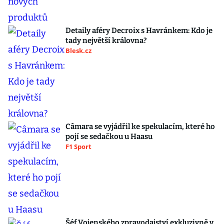
Detaily aféry Decroix s Havránkem: Kdo je
tady největší královna?
Blesk.cz
Câmara se vyjádřil ke spekulacím, které ho
pojí se sedačkou u Haasu
F1 Sport
Šéf Vojenského zpravodajství exkluzivně v