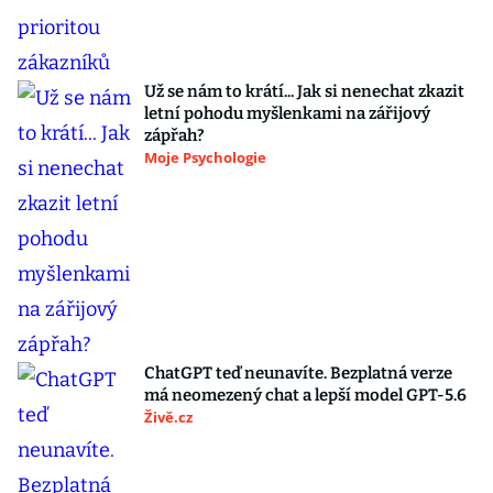
Už se nám to krátí... Jak si nenechat zkazit
letní pohodu myšlenkami na zářijový
zápřah?
Moje Psychologie
ChatGPT teď neunavíte. Bezplatná verze
má neomezený chat a lepší model GPT-5.6
Živě.cz