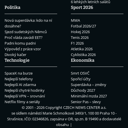
6 lehkých letních salátů
Politika
Sport 2026
Nová superdávka: kdo na ní
MMA
dosáhne?
Fotbal 2026/27
Sjezd sudetských Němců
Hokej 2026
Proč vláda zavádí EET?
Tenis 2026
Padni komu padni
F1 2026
Výpověď z práce vzor
Atletika 2026
Divoký kačer
Cyklistika 2026
Technologie
Ekonomika
SpaceX na burze
Smrt OSVČ
Nejlepší telefony
Spořicí účty
Nejlepší AI zdarma
Superdávka – změny
Nejlepší chytré hodinky
Důchody 2027
Nejlepší VPN – srovnání
Minimální mzda 2027
Netflix filmy a seriály
Senior Pas – slevy
© 2001 - 2026 Copyright
CZECH NEWS CENTER a.s.
se sídlem náměstí Marie Schmolkové 3493/1, 100 00 Praha 10 -
Strašnice, IČO: 02346826, zapsána v OR, sp.zn. B 19490 a dodavatelé
obsahu