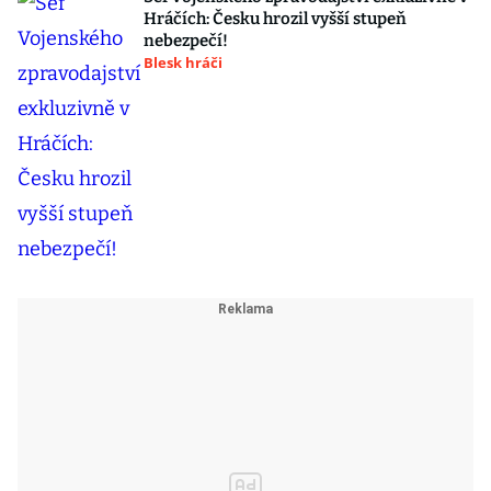
Hráčích: Česku hrozil vyšší stupeň
nebezpečí!
Blesk hráči