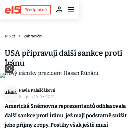
Předplatné
e15.cz
Zahraniční
USA připravují další sankce proti
Íránu
Pavla Palaščáková
2. srpna 2013
·
07:33
Americká Sněmovna reprezentantů odhlasovala
další sankce proti Íránu, jež mají podstatně snížit
jeho příjmy z ropy. Postihy však ještě musí