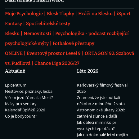
Moje Psychologie
Blesk Tlapky
Hráči na Blesku
iSport
Fantasy
Spotřebitelské testy
Blesku
Nemovitosti
Psychologika - podcast rozbíjející
psychologické mýty
Fotbalové přestupy
ONLINE
Eventový prostor Level 9
OKTAGON 92: Szabová
vs. Pudilová
Chance Liga 2026/27
Aktuálně
Léto 2026
Epicentrum
Karlovarský filmový festival
Neštovice: příznaky, léčba
2026
V čem jezdí Yamal a Mesii?
Znamení, že jste potkali
Kvízy pro seniory
někoho z minulého života
Kalendář úplňků 2026
Astronomické úkazy 2026:
Co je bodycount?
zatmění slunce a další
Jak obléci miminko při
vysokých teplotách?
Jak na dokonalé letní mojito