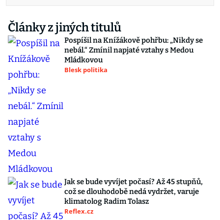
Články z jiných titulů
Pospíšil na Knížákově pohřbu: „Nikdy se
nebál.“ Zmínil napjaté vztahy s Medou
Mládkovou
Blesk politika
Jak se bude vyvíjet počasí? Až 45 stupňů,
což se dlouhodobě nedá vydržet, varuje
klimatolog Radim Tolasz
Reflex.cz