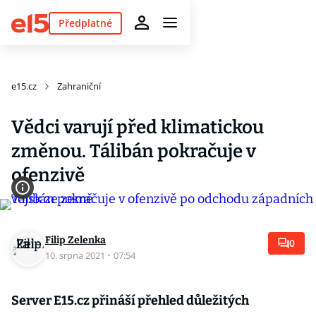
Předplatné
e15.cz
Zahraniční
Vědci varují před klimatickou
změnou. Tálibán pokračuje v
ofenzivě
Filip Zelenka
0
10. srpna 2021
·
07:54
Server E15.cz přináší přehled důležitých