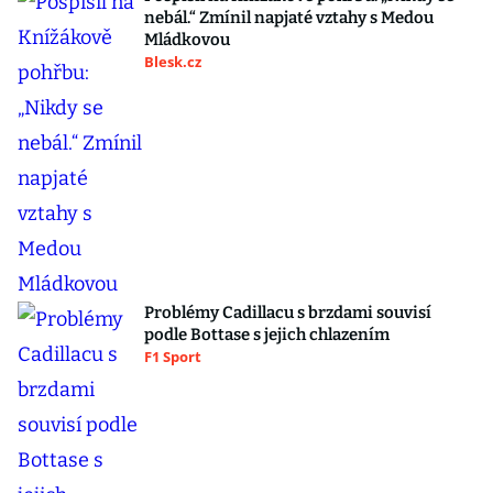
nebál.“ Zmínil napjaté vztahy s Medou
Mládkovou
Blesk.cz
Problémy Cadillacu s brzdami souvisí
podle Bottase s jejich chlazením
F1 Sport