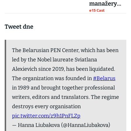
manažery
ještě nikdy
e15 Cast
nebyly
takhle
Tweet dne
rozevřené,
říká autorka
Země
The Belarusian PEN Center, which has been
nomádů
led by the Nobel laureate Sviatlana
Jessica
Alexievich since 2019, has been liquidated.
Bruder
The organization was founded in
#Belarus
in 1989 and brought together professional
writers, editors and translators. The regime
destroys every organisation
pic.twitter.com/z9h1PnFLZp
— Hanna Liubakova (@HannaLiubakova)