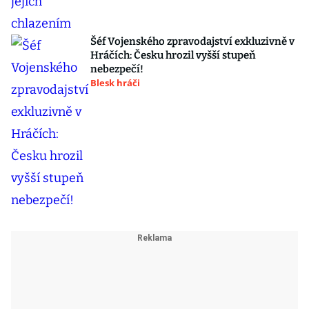
Šéf Vojenského zpravodajství exkluzivně v
Hráčích: Česku hrozil vyšší stupeň
nebezpečí!
Blesk hráči