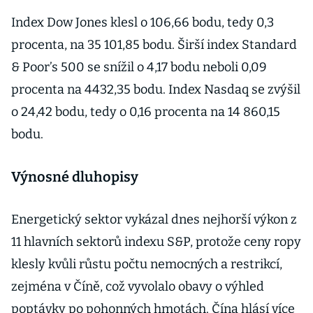
Index Dow Jones klesl o 106,66 bodu, tedy 0,3
procenta, na 35 101,85 bodu. Širší index Standard
& Poor’s 500 se snížil o 4,17 bodu neboli 0,09
procenta na 4432,35 bodu. Index Nasdaq se zvýšil
o 24,42 bodu, tedy o 0,16 procenta na 14 860,15
bodu.
Výnosné dluhopisy
Energetický sektor vykázal dnes nejhorší výkon z
11 hlavních sektorů indexu S&P, protože ceny ropy
klesly kvůli růstu počtu nemocných a restrikcí,
zejména v Číně, což vyvolalo obavy o výhled
poptávky po pohonných hmotách. Čína hlásí více