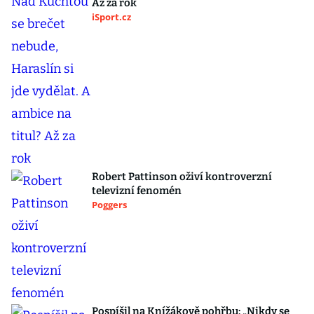
Až za rok
iSport.cz
Robert Pattinson oživí kontroverzní
televizní fenomén
Poggers
Pospíšil na Knížákově pohřbu: „Nikdy se