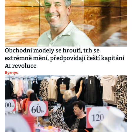
Obchodní modely se hroutí, trh se
extrémně mění, předpovídají čeští kapitáni
AI revoluce
Byznys