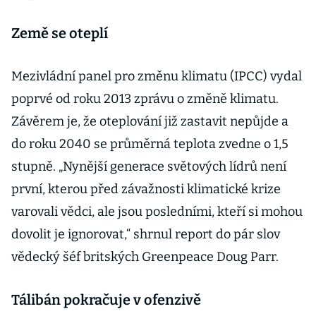
Země se oteplí
Mezivládní panel pro změnu klimatu (IPCC) vydal
poprvé od roku 2013 zprávu o změně klimatu.
Závěrem je, že oteplování již zastavit nepůjde a
do roku 2040 se průměrná teplota zvedne o 1,5
stupně. „Nynější generace světových lídrů není
první, kterou před závažnosti klimatické krize
varovali vědci, ale jsou posledními, kteří si mohou
dovolit je ignorovat,“ shrnul report do pár slov
vědecký šéf britských Greenpeace Doug Parr.
Tálibán pokračuje v ofenzivě