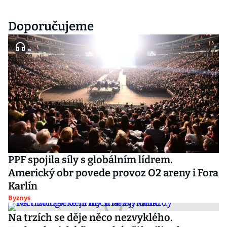
Doporučujeme
PPF spojila síly s globálním lídrem.
Americký obr povede provoz O2 areny i Fora
Karlín
Byznys
Na trzích se děje něco nezvyklého.