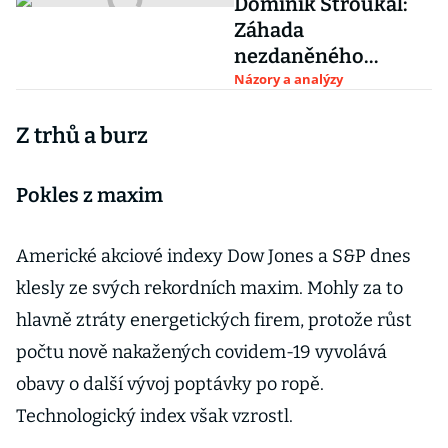
Dominik Stroukal:
Záhada
nezdaněného
tichého vína
Názory a analýzy
Z trhů a burz
Pokles z maxim
Americké akciové indexy Dow Jones a S&P dnes
klesly ze svých rekordních maxim. Mohly za to
hlavně ztráty energetických firem, protože růst
počtu nově nakažených covidem-19 vyvolává
obavy o další vývoj poptávky po ropě.
Technologický index však vzrostl.