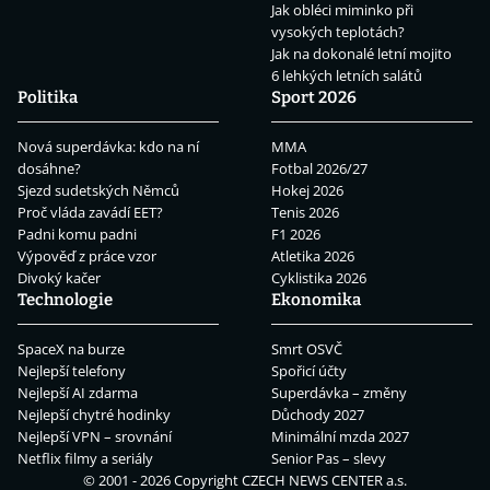
Jak obléci miminko při
vysokých teplotách?
Jak na dokonalé letní mojito
6 lehkých letních salátů
Politika
Sport 2026
Nová superdávka: kdo na ní
MMA
dosáhne?
Fotbal 2026/27
Sjezd sudetských Němců
Hokej 2026
Proč vláda zavádí EET?
Tenis 2026
Padni komu padni
F1 2026
Výpověď z práce vzor
Atletika 2026
Divoký kačer
Cyklistika 2026
Technologie
Ekonomika
SpaceX na burze
Smrt OSVČ
Nejlepší telefony
Spořicí účty
Nejlepší AI zdarma
Superdávka – změny
Nejlepší chytré hodinky
Důchody 2027
Nejlepší VPN – srovnání
Minimální mzda 2027
Netflix filmy a seriály
Senior Pas – slevy
© 2001 - 2026 Copyright
CZECH NEWS CENTER a.s.