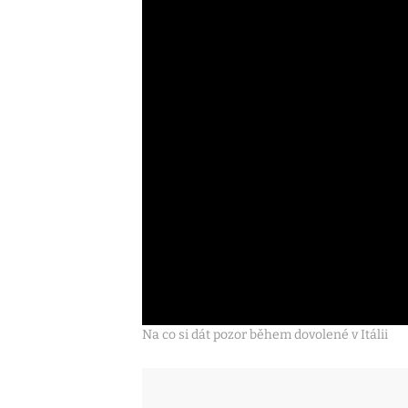
Na co si dát pozor během dovolené v Itálii