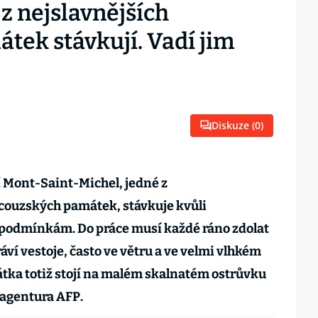
z nejslavnějších
tek stávkují. Vadí jim
Diskuze (
0
)
 Mont-Saint-Michel, jedné z
couzských památek, stávkuje kvůli
podmínkám. Do práce musí každé ráno zdolat
áví vestoje, často ve větru a ve velmi vlhkém
tka totiž stojí na malém skalnatém ostrůvku
 agentura AFP.