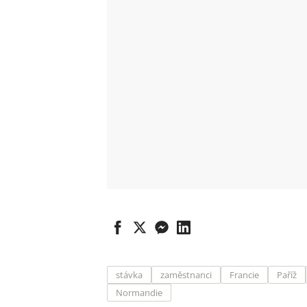
stávka
zaměstnanci
Francie
Paříž
Normandie