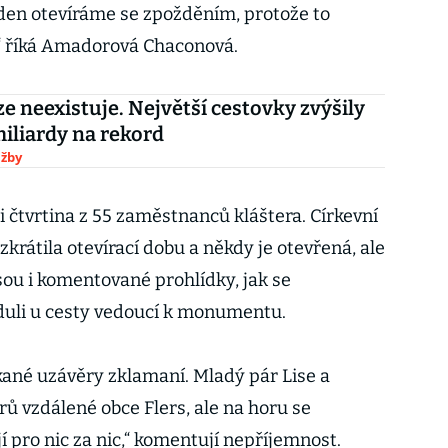
 den otevíráme se zpožděním, protože to
,“ říká Amadorová Chaconová.
ze neexistuje. Největší cestovky zvýšily
miliardy na rekord
užby
i čtvrtina z 55 zaměstnanců kláštera. Církevní
zkrátila otevírací dobu a někdy je otevřená, ale
sou i komentované prohlídky, jak se
eduli u cesty vedoucí k monumentu.
ekané uzávěry zklamaní. Mladý pár Lise a
rů vzdálené obce Flers, ale na horu se
í pro nic za nic,“ komentují nepříjemnost.