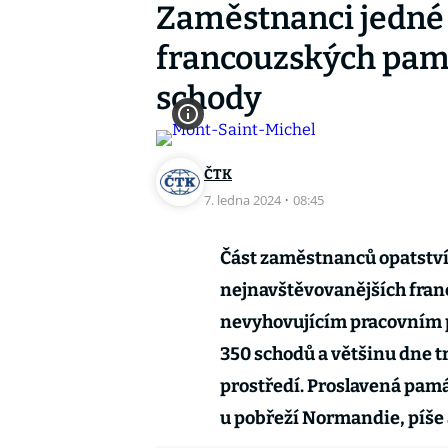
Zaměstnanci jedné 
francouzských pamá
schody
ČTK
7. ledna 2024
·
08:45
Část zaměstnanců opatství
nejnavštěvovanějších fran
nevyhovujícím pracovním 
350 schodů a většinu dne tr
prostředí. Proslavená pamá
u pobřeží Normandie, píše