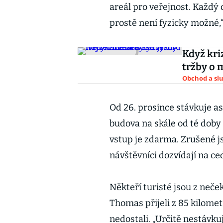
areál pro veřejnost. Každý
prostě není fyzicky možné
Když kri
tržby o 
Obchod a sl
Od 26. prosince stávkuje as
budova na skále od té doby 
vstup je zdarma. Zrušené j
návštěvníci dozvídají na c
Někteří turisté jsou z neč
Thomas přijeli z 85 kilomet
nedostali. „Určitě nestávkuj