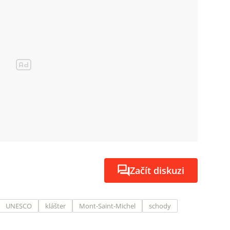
Začít diskuzi
UNESCO
klášter
Mont-Saint-Michel
schody