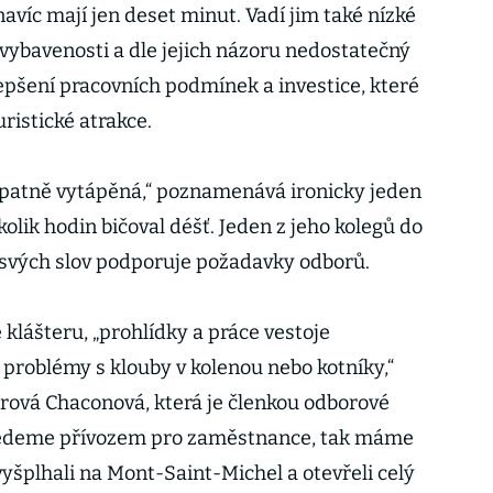
navíc mají jen deset minut. Vadí jim také nízké
 vybavenosti a dle jejich názoru nedostatečný
lepšení pracovních podmínek a investice, které
ristické atrakce.
e špatně vytápěná,“ poznamenává ironicky jeden
kolik hodin bičoval déšť. Jeden z jeho kolegů do
e svých slov podporuje požadavky odborů.
klášteru, „prohlídky a práce vestoje
 problémy s klouby v kolenou nebo kotníky,“
rová Chaconová, která je členkou odborové
ijedeme přívozem pro zaměstnance, tak máme
yšplhali na Mont-Saint-Michel a otevřeli celý