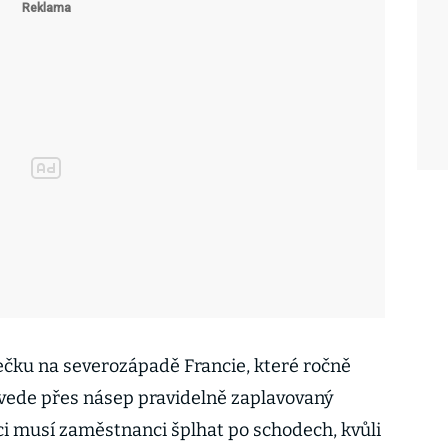
ku na severozápadě Francie, které ročně
ů, vede přes násep pravidelně zaplavovaný
ci musí zaměstnanci šplhat po schodech, kvůli