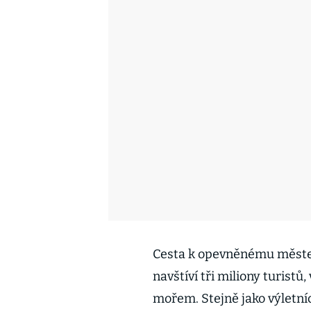
Cesta k opevněnému městeč
navštíví tři miliony turist
mořem. Stejně jako výletní