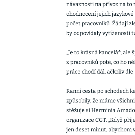
návaznosti na přívoz na to 
ohodnocení jejich jazykové
počet pracovníků. Žádají z
by odpovídaly vytíženosti tu
„Je to krásná kancelář, al
z pracovníků poté, co ho ně
práce chodí dál, ačkoliv dl
Ranní cesta po schodech ke 
způsobily, že máme všichni
stěžuje si Herminia Amado
organizace CGT. „Když př
jen deset minut, abychom v