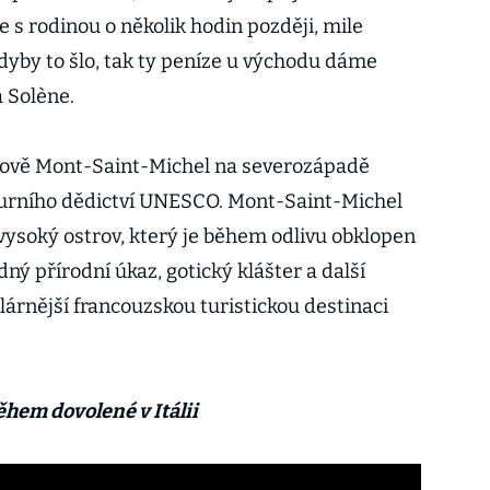
že s rodinou o několik hodin později, mile
dyby to šlo, tak ty peníze u východu dáme
 Solène.
trově Mont-Saint-Michel na severozápadě
turního dědictví UNESCO. Mont-Saint-Michel
vysoký ostrov, který je během odlivu obklopen
ý přírodní úkaz, gotický klášter a další
lárnější francouzskou turistickou destinaci
ěhem dovolené v Itálii