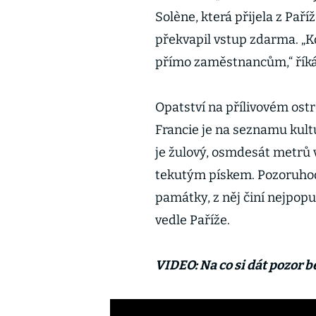
Solène, která přijela z Paří
překvapil vstup zdarma. „K
přímo zaměstnancům,“ říká
Opatství na přílivovém os
Francie je na seznamu kul
je žulový, osmdesát metrů 
tekutým pískem. Pozoruhodn
památky, z něj činí nejpopu
vedle Paříže.
VIDEO: Na co si dát pozor b