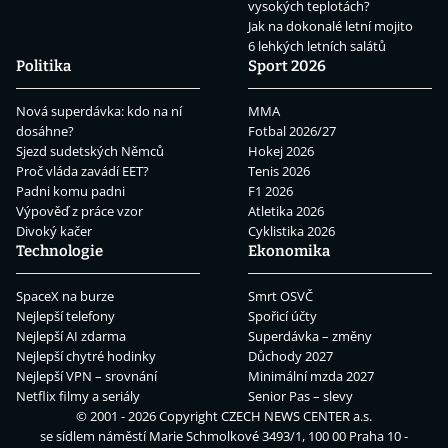
vysokých teplotách?
Jak na dokonalé letní mojito
6 lehkých letních salátů
Politika
Sport 2026
Nová superdávka: kdo na ní
MMA
dosáhne?
Fotbal 2026/27
Sjezd sudetských Němců
Hokej 2026
Proč vláda zavádí EET?
Tenis 2026
Padni komu padni
F1 2026
Výpověď z práce vzor
Atletika 2026
Divoký kačer
Cyklistika 2026
Technologie
Ekonomika
SpaceX na burze
Smrt OSVČ
Nejlepší telefony
Spořicí účty
Nejlepší AI zdarma
Superdávka – změny
Nejlepší chytré hodinky
Důchody 2027
Nejlepší VPN – srovnání
Minimální mzda 2027
Netflix filmy a seriály
Senior Pas – slevy
© 2001 - 2026 Copyright
CZECH NEWS CENTER a.s.
se sídlem náměstí Marie Schmolkové 3493/1, 100 00 Praha 10 -