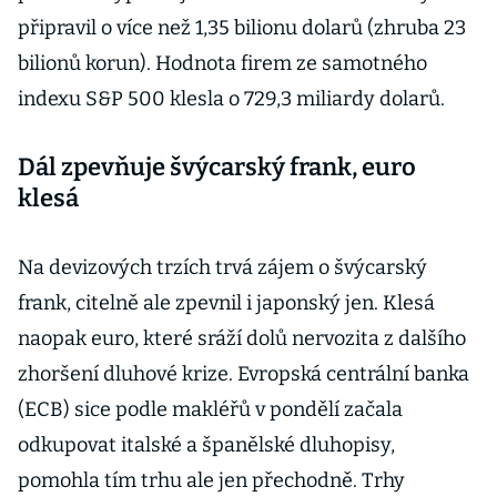
připravil o více než 1,35 bilionu dolarů (zhruba 23
bilionů korun). Hodnota firem ze samotného
indexu S&P 500 klesla o 729,3 miliardy dolarů.
Dál zpevňuje švýcarský frank, euro
klesá
Na devizových trzích trvá zájem o švýcarský
frank, citelně ale zpevnil i japonský jen. Klesá
naopak euro, které sráží dolů nervozita z dalšího
zhoršení dluhové krize. Evropská centrální banka
(ECB) sice podle makléřů v pondělí začala
odkupovat italské a španělské dluhopisy,
pomohla tím trhu ale jen přechodně. Trhy