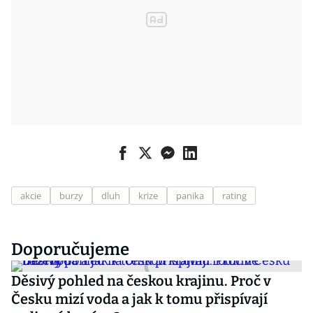
akcie
burzy
dluh
krize
panika
rating
Doporučujeme
Děsivý pohled na českou krajinu. Proč v
Česku mizí voda a jak k tomu přispívají