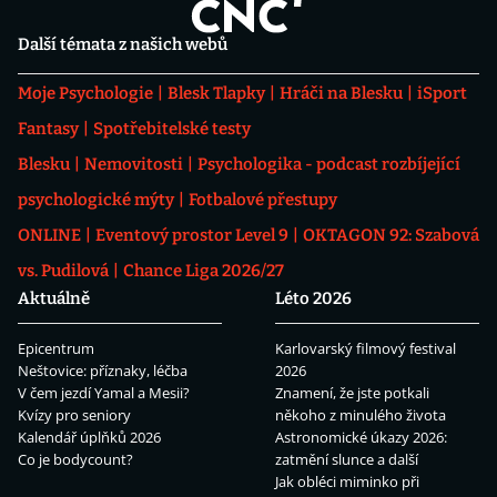
Další témata z našich webů
Moje Psychologie
Blesk Tlapky
Hráči na Blesku
iSport
Fantasy
Spotřebitelské testy
Blesku
Nemovitosti
Psychologika - podcast rozbíjející
psychologické mýty
Fotbalové přestupy
ONLINE
Eventový prostor Level 9
OKTAGON 92: Szabová
vs. Pudilová
Chance Liga 2026/27
Aktuálně
Léto 2026
Epicentrum
Karlovarský filmový festival
Neštovice: příznaky, léčba
2026
V čem jezdí Yamal a Mesii?
Znamení, že jste potkali
Kvízy pro seniory
někoho z minulého života
Kalendář úplňků 2026
Astronomické úkazy 2026:
Co je bodycount?
zatmění slunce a další
Jak obléci miminko při