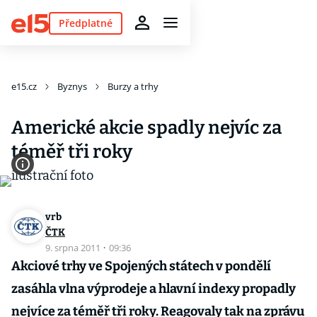
Předplatné
e15.cz
Byznys
Burzy a trhy
Americké akcie spadly nejvíc za
téměř tři roky
vrb
ČTK
9. srpna 2011
·
09:36
Akciové trhy ve Spojených státech v pondělí
zasáhla vlna výprodeje a hlavní indexy propadly
nejvíce za téměř tři roky. Reagovaly tak na zprávu