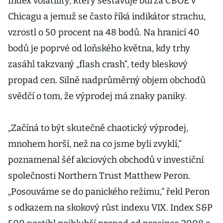
Index volatility, který sestavuje burza CBOE v
Chicagu a jemuž se často říká indikátor strachu,
vzrostl o 50 procent na 48 bodů. Na hranicí 40
bodů je poprvé od loňského května, kdy trhy
zasáhl takzvaný „flash crash“, tedy bleskový
propad cen. Silně nadprůměrný objem obchodů
svědčí o tom, že výprodej má znaky paniky.
„Začíná to být skutečně chaotický výprodej,
mnohem horší, než na co jsme byli zvyklí,“
poznamenal šéf akciových obchodů v investiční
společnosti Northern Trust Matthew Peron.
„Posouváme se do panického režimu,“ řekl Peron
s odkazem na skokový růst indexu VIX. Index S&P