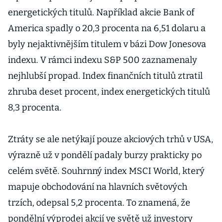
energetických titulů. Například akcie Bank of
America spadly o 20,3 procenta na 6,51 dolaru a
byly nejaktivnějším titulem v bázi Dow Jonesova
indexu. V rámci indexu S&P 500 zaznamenaly
nejhlubší propad. Index finančních titulů ztratil
zhruba deset procent, index energetických titulů
8,3 procenta.
Ztráty se ale netýkají pouze akciových trhů v USA,
výrazně už v pondělí padaly burzy prakticky po
celém světě. Souhrnný index MSCI World, který
mapuje obchodování na hlavních světových
trzích, odepsal 5,2 procenta. To znamená, že
pondělní výprodej akcií ve světě už investory