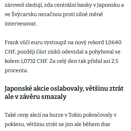
zároveň sledují, zda centrální banky v Japonsku a
ve Švýcarsku nezačnou proti silné měně
intervenovat.
Frank vůči euru vystoupil na nový rekord 1,0640
CHF, později část zisků odevzdal a pohyboval se
kolem 1,0732 CHF. Za celý den tak přidal asi 2,5
procenta.
Japonské akcie oslabovaly, většinu ztrát
ale v závěru smazaly
Také ceny akcií na burze v Tokiu pokračovaly v
poklesu, většinu ztrát se jim ale během dne