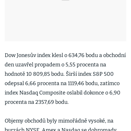
Dow Jonesův index klesl o 634,76 bodu a obchodní
den uzavřel propadem o 5,55 procenta na
hodnotě 10 809,85 bodu. Širší index S&P 500
odepsal 6,66 procenta na 1119,46 bodu, zatímco
index Nasdaq Composite oslabil dokonce o 6,90
procenta na 2357,69 bodu.
Objemy obchodů byly mimořádně vysoké, na
burzách NYSE, Amex a Nasdaq se dohromady