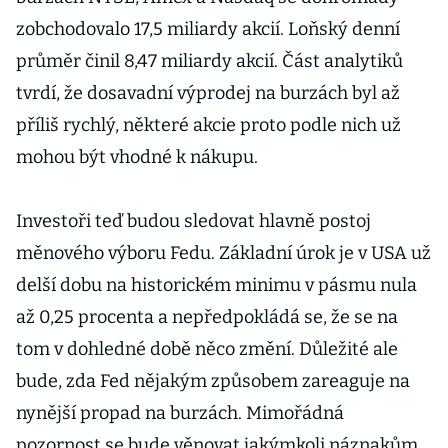
zobchodovalo 17,5 miliardy akcií. Loňský denní
průměr činil 8,47 miliardy akcií. Část analytiků
tvrdí, že dosavadní výprodej na burzách byl až
příliš rychlý, některé akcie proto podle nich už
mohou být vhodné k nákupu.
Investoři teď budou sledovat hlavně postoj
měnového výboru Fedu. Základní úrok je v USA už
delší dobu na historickém minimu v pásmu nula
až 0,25 procenta a nepředpokládá se, že se na
tom v dohledné době něco změní. Důležité ale
bude, zda Fed nějakým způsobem zareaguje na
nynější propad na burzách. Mimořádná
pozornost se bude věnovat jakýmkoli náznakům