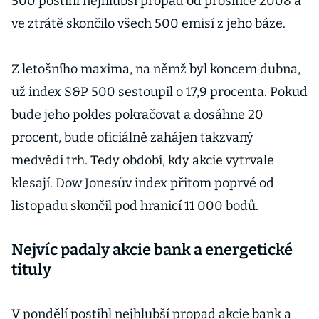
500 postihl nejhlubší propad od prosince 2008 a
ve ztrátě skončilo všech 500 emisí z jeho báze.
Z letošního maxima, na němž byl koncem dubna,
už index S&P 500 sestoupil o 17,9 procenta. Pokud
bude jeho pokles pokračovat a dosáhne 20
procent, bude oficiálně zahájen takzvaný
medvědí trh. Tedy období, kdy akcie vytrvale
klesají. Dow Jonesův index přitom poprvé od
listopadu skončil pod hranicí 11 000 bodů.
Nejvíc padaly akcie bank a energetické
tituly
V pondělí postihl nejhlubší propad akcie bank a