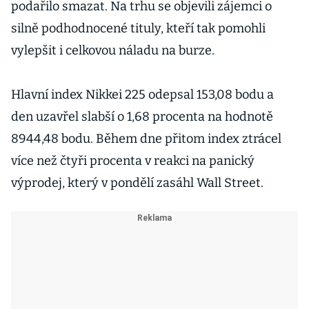
podařilo smazat. Na trhu se objevili zájemci o
silně podhodnocené tituly, kteří tak pomohli
vylepšit i celkovou náladu na burze.
Hlavní index Nikkei 225 odepsal 153,08 bodu a
den uzavřel slabší o 1,68 procenta na hodnotě
8944,48 bodu. Během dne přitom index ztrácel
více než čtyři procenta v reakci na panický
výprodej, který v pondělí zasáhl Wall Street.