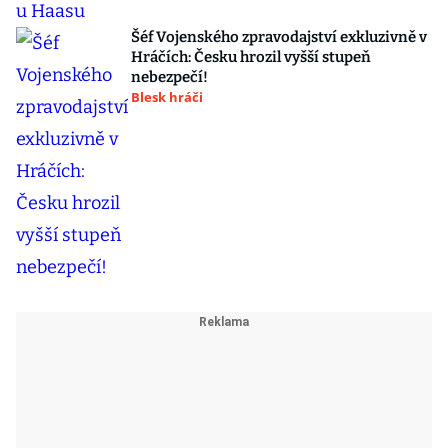
Šéf Vojenského zpravodajství exkluzivně v
Hráčích: Česku hrozil vyšší stupeň
nebezpečí!
Blesk hráči