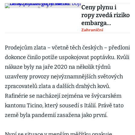
Ceny plynu i
ropy zvedá riziko
embarga
ruského dovozu.
Zahraniční
Evropa se kroku
bojí
Prodejcům zlata – včetně těch českých – předloni
dokonce činilo potíže uspokojovat poptávku. Kvůli
nákaze byly na jaře 2020 na několik týdnů
uzavřeny provozy nejvýznamnějších světových
zpracovatelů zlata a dalších drahých kovů.
Rafinérie se nacházejí zejména ve švýcarském
kantonu Ticino, který sousedí s Itálií. Právě tato
země byla pandemií zasažena jako první.
Nyní se situace v menším měřítku opakuje.