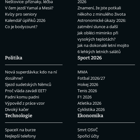
Neštovice: příznaky, léčba
2026
V čem jezdí Yamal a Mesii?
Znamení, že jste potkali
Kvízy pro seniory
někoho z minulého života
Kalendář úplňků 2026
Astronomické úkazy 2026:
Co je bodycount?
zatmění slunce a další
Jak obléci miminko při
vysokých teplotách?
Jak na dokonalé letní mojito
6 lehkých letních salátů
Politika
Sport 2026
Nová superdávka: kdo na ní
MMA
dosáhne?
Fotbal 2026/27
Sjezd sudetských Němců
Hokej 2026
Proč vláda zavádí EET?
Tenis 2026
Padni komu padni
F1 2026
Výpověď z práce vzor
Atletika 2026
Divoký kačer
Cyklistika 2026
Technologie
Ekonomika
SpaceX na burze
Smrt OSVČ
Nejlepší telefony
Spořicí účty