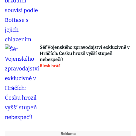
Šéf Vojenského zpravodajství exkluzivně v
Hráčích: Česku hrozil vyšší stupeň
nebezpečí!
Blesk hráči