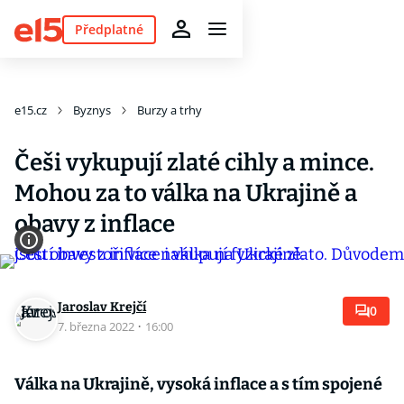
Předplatné
e15.cz
Byznys
Burzy a trhy
Češi vykupují zlaté cihly a mince.
Mohou za to válka na Ukrajině a
obavy z inflace
Jaroslav Krejčí
0
7. března 2022
·
16:00
Válka na Ukrajině, vysoká inflace a s tím spojené