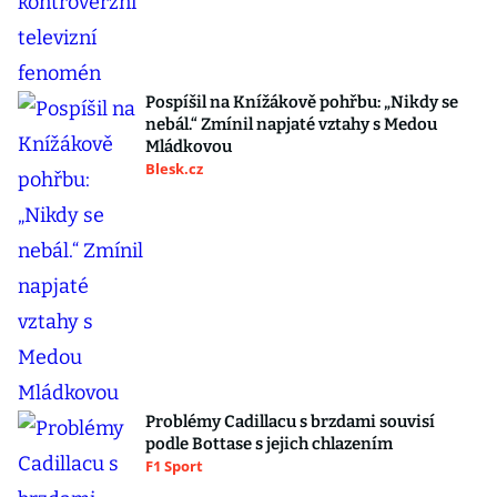
Pospíšil na Knížákově pohřbu: „Nikdy se
nebál.“ Zmínil napjaté vztahy s Medou
Mládkovou
Blesk.cz
Problémy Cadillacu s brzdami souvisí
podle Bottase s jejich chlazením
F1 Sport