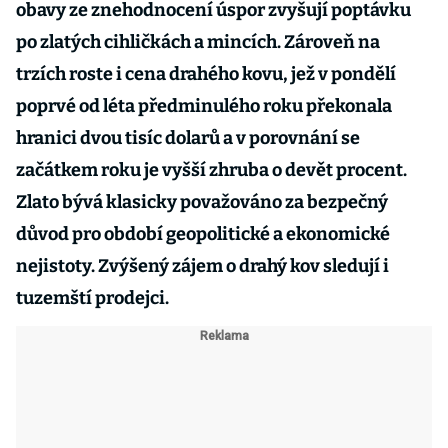
obavy ze znehodnocení úspor zvyšují poptávku
po zlatých cihličkách a mincích. Zároveň na
trzích roste i cena drahého kovu, jež v pondělí
poprvé od léta předminulého roku překonala
hranici dvou tisíc dolarů a v porovnání se
začátkem roku je vyšší zhruba o devět procent.
Zlato bývá klasicky považováno za bezpečný
důvod pro období geopolitické a ekonomické
nejistoty. Zvýšený zájem o drahý kov sledují i
tuzemští prodejci.