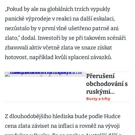
„Pokud by ale na globálních trzích vypukly
panické výprodeje v reakci na další eskalaci,
nezůstalo by v první vlně ušetřeno patrně ani
zlato,“ dodal. Investoři by se při takovém scénáři
zbavovali aktiv včetně zlata ve snaze získat
hotovost, například kvůli splacení závazků.
Přerušení
obchodování s
ruskými
akciemi
Burzy a trhy
dopadá i na
fondové
Z dlouhodobějšího hlediska bude podle Hudce
investice
cena zlata záviset na inflaci a rovněž na vývoji
českých