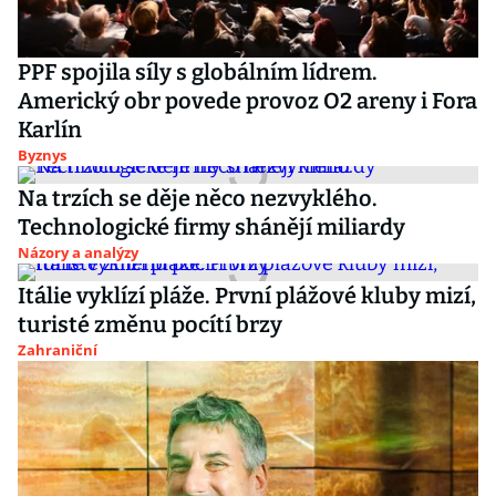
PPF spojila síly s globálním lídrem.
Americký obr povede provoz O2 areny i Fora
Karlín
Byznys
Na trzích se děje něco nezvyklého.
Technologické firmy shánějí miliardy
Názory a analýzy
Itálie vyklízí pláže. První plážové kluby mizí,
turisté změnu pocítí brzy
Zahraniční