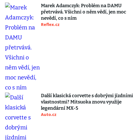
Marek Adamczyk: Problém na DAMU
přetrvává. Všichni o něm vědí, jen moc
nevědí, co s ním
Reflex.cz
Další klasická corvette s dobrými jízdními
vlastnostmi? Mitsuoka znovu využije
legendární MX-5
Auto.cz