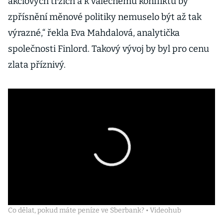
akciových trzích a k válečnému konfliktu by
zpřísnění měnové politiky nemuselo být až tak
výrazné,“ řekla Eva Mahdalová, analytička
společnosti Finlord. Takový vývoj by byl pro cenu
zlata příznivý.
Co dělat, pokud máte peníze ve Sberbank? • Videohub