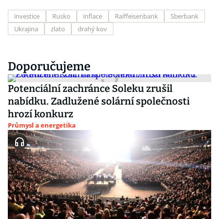
investice
Rusko
inflace
Raiffeisenbank
Sberbank
Ukrajina
zlato
drahý kov
Doporučujeme
Potenciální zachránce Soleku zrušil
nabídku. Zadlužené solární společnosti
hrozí konkurz
Průmysl a energetika