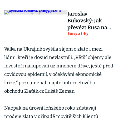
Jaroslav
Bukovský: Jak
převézt Rusa na
burze a vyrazit z
Burzy a trhy
něj dolary
Válka na Ukrajině zvýšila zájem o zlato i mezi
lidmi, kteří je dosud nevlastnili. „Větší objemy ale
investoři nakupovali už mnohem dříve, ještě před
covidovou epidemií, v očekávání ekonomické
krize,“ poznamenal majitel internetového
obchodu Zlaťák.cz Lukáš Zeman.
Naopak na úrovni loňského roku zůstávají
prodeje zlata v případě movitějších klientů