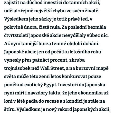
zajistit na důchod investicí do tamních akcií,
udělal zřejmě největší chybu ve svém životě.
Výsledkem jeho sázky je totiž právě teď, v
polovině února, čistá nula. Za poslední bezmála
čtvrtstoletí japonské akcie nevydělaly vůbec nic.
Až nyní tamější burza temné období dohání.
Japonské akcie jen od počátku letošního roku
vynesly přes patnáct procent, zhruba
trojnásobek než Wall Street, a na burzovní mapě
světa může této zemi letos konkurovat pouze
poněkud exotický Egypt. Investoři do Japonska
nyní míří i navzdory faktu, že jeho ekonomika už
loni v létě padla do recese a s kondicí je stále na
štíru. Výsledkem je nový rekord japonských akcií,