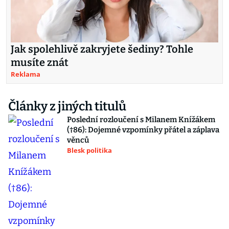
Jak spolehlivě zakryjete šediny? Tohle
musíte znát
Reklama
Články z jiných titulů
Poslední rozloučení s Milanem Knížákem
(†86): Dojemné vzpomínky přátel a záplava
věnců
Blesk politika