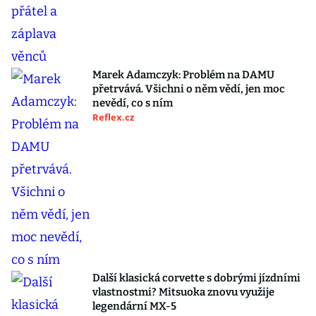
Marek Adamczyk: Problém na DAMU
přetrvává. Všichni o něm vědí, jen moc
nevědí, co s ním
Reflex.cz
Další klasická corvette s dobrými jízdními
vlastnostmi? Mitsuoka znovu využije
legendární MX-5