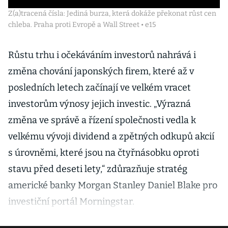
Z(a)tracená čísla: Jediná burza, která dokáže překonat růst cen
chleba. Praha proti Evropě a Wall Street • e15
Růstu trhu i očekáváním investorů nahrává i
změna chování japonských firem, které až v
posledních letech začínají ve velkém vracet
investorům výnosy jejich investic. „Výrazná
změna ve správě a řízení společnosti vedla k
velkému vývoji dividend a zpětných odkupů akcií
s úrovněmi, které jsou na čtyřnásobku oproti
stavu před deseti lety,“ zdůrazňuje stratég
americké banky Morgan Stanley Daniel Blake pro
investiční portál Morningstar.