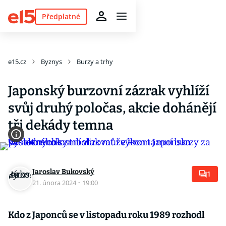
Předplatné
e15.cz
Byznys
Burzy a trhy
Japonský burzovní zázrak vyhlíží
svůj druhý poločas, akcie dohánějí
tři dekády temna
Jaroslav Bukovský
1
21. února 2024
·
19:00
Kdo z Japonců se v listopadu roku 1989 rozhodl