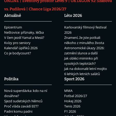
ONLINE
Eventový prostor Level 9
OKTAGON 92: Szabová
vs. Pudilová
Chance Liga 2026/27
Aktuálně
Léto 2026
Epicentrum
Karlovarský filmový festival
Neštovice: příznaky, léčba
2026
V čem jezdí Yamal a Mesii?
Znamení, že jste potkali
Kvízy pro seniory
někoho z minulého života
Kalendář úplňků 2026
Astronomické úkazy 2026:
Co je bodycount?
zatmění slunce a další
Jak obléci miminko při
vysokých teplotách?
Jak na dokonalé letní mojito
6 lehkých letních salátů
Politika
Sport 2026
Nová superdávka: kdo na ní
MMA
dosáhne?
Fotbal 2026/27
Sjezd sudetských Němců
Hokej 2026
Proč vláda zavádí EET?
Tenis 2026
Padni komu padni
F1 2026