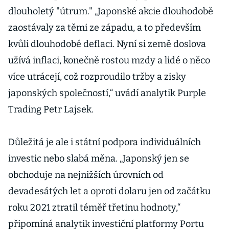
dlouholetý "útrum." „Japonské akcie dlouhodobě
zaostávaly za těmi ze západu, a to především
kvůli dlouhodobé deflaci. Nyní si země doslova
užívá inflaci, konečně rostou mzdy a lidé o něco
více utrácejí, což rozproudilo tržby a zisky
japonských společností,“ uvádí analytik Purple
Trading Petr Lajsek.
Důležitá je ale i státní podpora individuálních
investic nebo slabá měna. „Japonský jen se
obchoduje na nejnižších úrovních od
devadesátých let a oproti dolaru jen od začátku
roku 2021 ztratil téměř třetinu hodnoty,“
připomíná analytik investiční platformy Portu