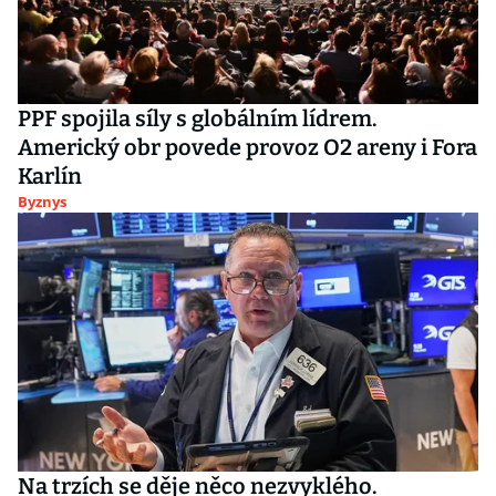
PPF spojila síly s globálním lídrem.
Americký obr povede provoz O2 areny i Fora
Karlín
Byznys
Na trzích se děje něco nezvyklého.