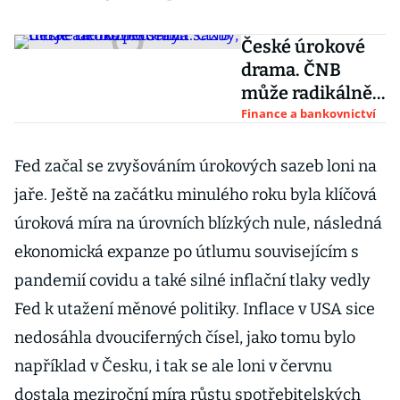
České úrokové
drama. ČNB
může radikálně
srazit sazby, trh
Finance a bankovnictví
je ale rozpolcený
Fed začal se zvyšováním úrokových sazeb loni na
jaře. Ještě na začátku minulého roku byla klíčová
úroková míra na úrovních blízkých nule, následná
ekonomická expanze po útlumu souvisejícím s
pandemií covidu a také silné inflační tlaky vedly
Fed k utažení měnové politiky. Inflace v USA sice
nedosáhla dvouciferných čísel, jako tomu bylo
například v Česku, i tak se ale loni v červnu
dostala meziroční míra růstu spotřebitelských