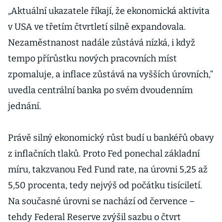
„Aktuální ukazatele říkají, že ekonomická aktivita
v USA ve třetím čtvrtletí silně expandovala.
Nezaměstnanost nadále zůstává nízká, i když
tempo přírůstku nových pracovních míst
zpomaluje, a inflace zůstává na vyšších úrovních,“
uvedla centrální banka po svém dvoudenním
jednání.
Právě silný ekonomický růst budí u bankéřů obavy
z inflačních tlaků. Proto Fed ponechal základní
míru, takzvanou Fed Fund rate, na úrovni 5,25 až
5,50 procenta, tedy nejvýš od počátku tisíciletí.
Na současné úrovni se nachází od července –
tehdy Federal Reserve zvýšil sazbu o čtvrt