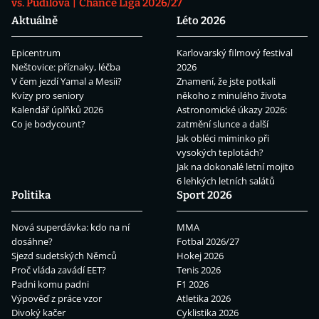
vs. Pudilová
Chance Liga 2026/27
Aktuálně
Léto 2026
Epicentrum
Karlovarský filmový festival
Neštovice: příznaky, léčba
2026
V čem jezdí Yamal a Mesii?
Znamení, že jste potkali
Kvízy pro seniory
někoho z minulého života
Kalendář úplňků 2026
Astronomické úkazy 2026:
Co je bodycount?
zatmění slunce a další
Jak obléci miminko při
vysokých teplotách?
Jak na dokonalé letní mojito
6 lehkých letních salátů
Politika
Sport 2026
Nová superdávka: kdo na ní
MMA
dosáhne?
Fotbal 2026/27
Sjezd sudetských Němců
Hokej 2026
Proč vláda zavádí EET?
Tenis 2026
Padni komu padni
F1 2026
Výpověď z práce vzor
Atletika 2026
Divoký kačer
Cyklistika 2026