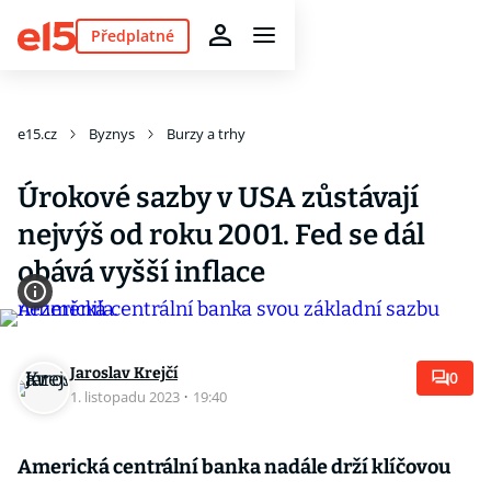
Předplatné
e15.cz
Byznys
Burzy a trhy
Úrokové sazby v USA zůstávají
nejvýš od roku 2001. Fed se dál
obává vyšší inflace
Jaroslav Krejčí
0
1. listopadu 2023
·
19:40
Americká centrální banka nadále drží klíčovou