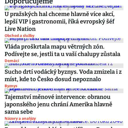
Doporučujeme
U pražských hal chceme hlavně více akcí,
lepší VIP i gastronomii, říká evropský šéf
Live Nation
Obchod a služby
Vláda proškrtala mapu větrných zón.
Podívejte se, jestli ta u vaší chalupy zůstala
Domácí
Sucho drtí vodácký byznys. Voda zmizela i z
míst, kde to Česko dosud nepoznalo
Byznys
Tajemství měnové intervence: obranou
japonského jenu chrání Amerika hlavně
sama sebe
Názory a analýzy