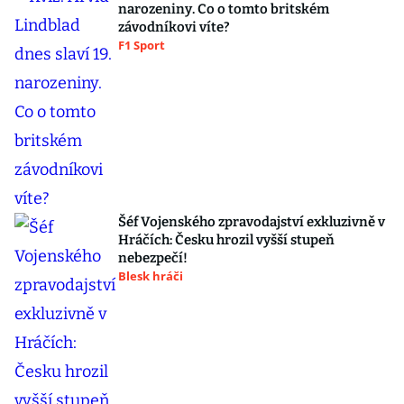
narozeniny. Co o tomto britském
závodníkovi víte?
F1 Sport
Šéf Vojenského zpravodajství exkluzivně v
Hráčích: Česku hrozil vyšší stupeň
nebezpečí!
Blesk hráči