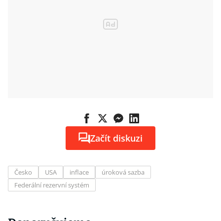
Začít diskuzi
Česko
USA
inflace
úroková sazba
Federální rezervní systém