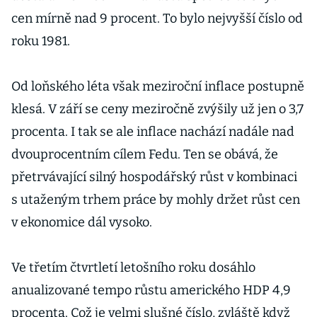
cen mírně nad 9 procent. To bylo nejvyšší číslo od
roku 1981.
Od loňského léta však meziroční inflace postupně
klesá. V září se ceny meziročně zvýšily už jen o 3,7
procenta. I tak se ale inflace nachází nadále nad
dvouprocentním cílem Fedu. Ten se obává, že
přetrvávající silný hospodářský růst v kombinaci
s utaženým trhem práce by mohly držet růst cen
v ekonomice dál vysoko.
Ve třetím čtvrtletí letošního roku dosáhlo
anualizované tempo růstu amerického HDP 4,9
procenta. Což je velmi slušné číslo, zvláště když