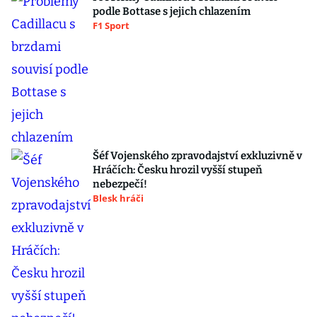
podle Bottase s jejich chlazením
F1 Sport
Šéf Vojenského zpravodajství exkluzivně v
Hráčích: Česku hrozil vyšší stupeň
nebezpečí!
Blesk hráči