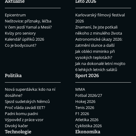
Aktuálně
Léto 2026
Epicentrum
Karlovarský filmový festival
Neštovice: příznaky, léčba
2026
V čem jezdí Yamal a Mesii?
Znamení, že jste potkali
Kvízy pro seniory
někoho z minulého života
Kalendář úplňků 2026
Astronomické úkazy 2026:
Co je bodycount?
zatmění slunce a další
Jak obléci miminko při
vysokých teplotách?
Jak na dokonalé letní mojito
6 lehkých letních salátů
Politika
Sport 2026
Nová superdávka: kdo na ní
MMA
dosáhne?
Fotbal 2026/27
Sjezd sudetských Němců
Hokej 2026
Proč vláda zavádí EET?
Tenis 2026
Padni komu padni
F1 2026
Výpověď z práce vzor
Atletika 2026
Divoký kačer
Cyklistika 2026
Technologie
Ekonomika