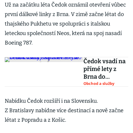
Už na začátku léta Čedok oznámil otevření vůbec
první dálkové linky z Brna. V zimě začne létat do
thajského Pukhetu ve spolupráci s italskou
leteckou společností Neos, která na spoj nasadí
Boeing 787.
Čedok vsadí na
přímé lety z
Brna do
Thajska. Z
Obchod a služby
letiště se dosud
nikdy dálkově
Nabídku Čedok rozšíří i na Slovensku.
nelétalo
Z Bratislavy nabídne více destinací a nově začne
létat z Popradu a z Košic.