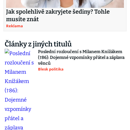
Jak spolehlivě zakryjete šediny? Tohle
musíte znát
Reklama
Články z jiných titulů
Poslední rozloučení s Milanem Knížákem
(†86): Dojemné vzpomínky přátel a záplava
věnců
Blesk politika