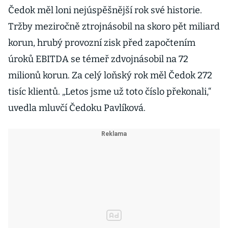
Čedok měl loni nejúspěšnější rok své historie.
Tržby meziročně ztrojnásobil na skoro pět miliard
korun, hrubý provozní zisk před započtením
úroků EBITDA se témeř zdvojnásobil na 72
milionů korun. Za celý loňský rok měl Čedok 272
tisíc klientů. „Letos jsme už toto číslo překonali,“
uvedla mluvčí Čedoku Pavlíková.