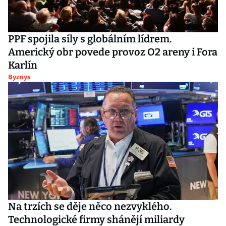
PPF spojila síly s globálním lídrem.
Americký obr povede provoz O2 areny i Fora
Karlín
Byznys
Na trzích se děje něco nezvyklého.
Technologické firmy shánějí miliardy