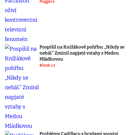
Poggers
Pospíšil na Knížákově pohřbu: „Nikdy se
nebál.“ Zmínil napjaté vztahy s Medou
Mládkovou
Blesk.cz
Problémy Cadillacu s brzdami souvisí