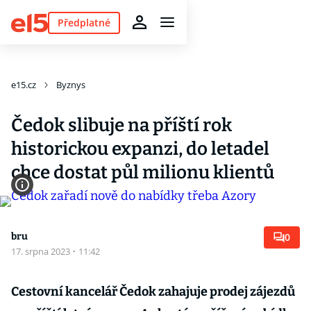
Předplatné
e15.cz
Byznys
Čedok slibuje na příští rok
historickou expanzi, do letadel
chce dostat půl milionu klientů
bru
0
17. srpna 2023
·
11:42
Cestovní kancelář Čedok zahajuje prodej zájezdů