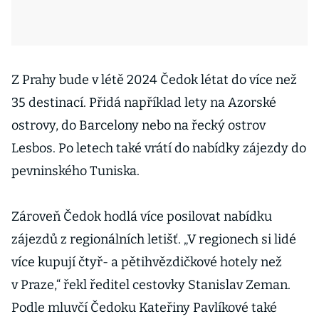
Z Prahy bude v létě 2024 Čedok létat do více než
35 destinací. Přidá například lety na Azorské
ostrovy, do Barcelony nebo na řecký ostrov
Lesbos. Po letech také vrátí do nabídky zájezdy do
pevninského Tuniska.
Zároveň Čedok hodlá více posilovat nabídku
zájezdů z regionálních letišť. „V regionech si lidé
více kupují čtyř- a pětihvězdičkové hotely než
v Praze,“ řekl ředitel cestovky Stanislav Zeman.
Podle mluvčí Čedoku Kateřiny Pavlíkové také