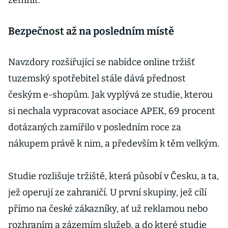
zěmnit.
Bezpečnost až na posledním místě
Navzdory rozšiřující se nabídce online tržišť
tuzemský spotřebitel stále dává přednost
českým e-shopům. Jak vyplývá ze studie, kterou
si nechala vypracovat asociace APEK, 69 procent
dotázaných zamířilo v posledním roce za
nákupem právě k nim, a především k těm velkým.
Studie rozlišuje tržiště, která působí v Česku, a ta,
jež operují ze zahraničí. U první skupiny, jež cílí
přímo na české zákazníky, ať už reklamou nebo
rozhraním a zázemím služeb, a do které studie