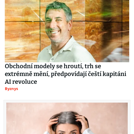
Obchodní modely se hroutí, trh se
extrémně mění, předpovídají čeští kapitáni
AI revoluce
Byznys