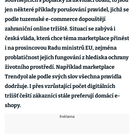
souvisejících s poplatky za likvidaci obalů, to jsou
jen některé příklady porušování pravidel, jichž se
podle tuzemské e-commerce dopouštějí
zahraniční online tržiště. Situací se zabývá i
česká vláda, která chce téma marketplace přinést
i na prosincovou Radu ministrů EU, zejména
problatičnost jejich fungování z hlediska ochrany
životního prostředí. Například marketplace
Trendyol ale podle svých slov všechna pravidla
dodržuje. I přes vzrůstající počet digitálních
tržišť čeští zákazníci stále preferují domácí e-
shopy.