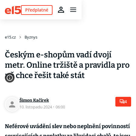
Předplatné
e15.cz
Byznys
Českým e-shopům vadí dvojí
metr. Online tržiště a pravidla pro
ně chce řešit také stát
Šimon Kačírek
4
10. listopadu 2024
·
06:00
Neférové uvádění slev nebo neplnění povinností