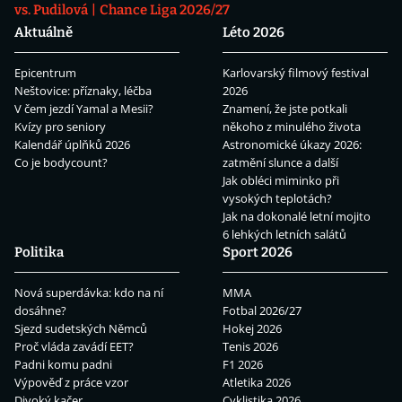
vs. Pudilová
Chance Liga 2026/27
Aktuálně
Léto 2026
Epicentrum
Karlovarský filmový festival
Neštovice: příznaky, léčba
2026
V čem jezdí Yamal a Mesii?
Znamení, že jste potkali
Kvízy pro seniory
někoho z minulého života
Kalendář úplňků 2026
Astronomické úkazy 2026:
Co je bodycount?
zatmění slunce a další
Jak obléci miminko při
vysokých teplotách?
Jak na dokonalé letní mojito
6 lehkých letních salátů
Politika
Sport 2026
Nová superdávka: kdo na ní
MMA
dosáhne?
Fotbal 2026/27
Sjezd sudetských Němců
Hokej 2026
Proč vláda zavádí EET?
Tenis 2026
Padni komu padni
F1 2026
Výpověď z práce vzor
Atletika 2026
Divoký kačer
Cyklistika 2026