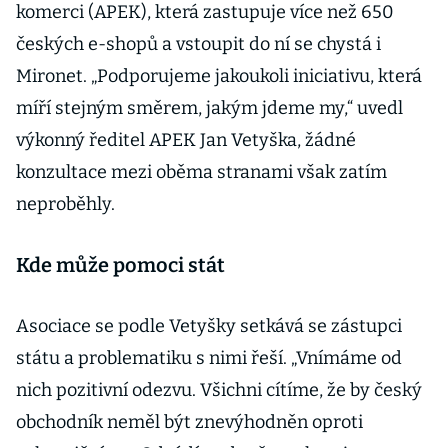
komerci (APEK), která zastupuje více než 650
českých e-shopů a vstoupit do ní se chystá i
Mironet. „Podporujeme jakoukoli iniciativu, která
míří stejným směrem, jakým jdeme my,“ uvedl
výkonný ředitel APEK Jan Vetyška, žádné
konzultace mezi oběma stranami však zatím
neproběhly.
Kde může pomoci stát
Asociace se podle Vetyšky setkává se zástupci
státu a problematiku s nimi řeší. „Vnímáme od
nich pozitivní odezvu. Všichni cítíme, že by český
obchodník neměl být znevýhodněn oproti