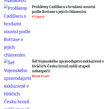
Problémy Cadillacu s brzdami souvisí
podle Bottase s jejich chlazením
F1 Sport
Šéf Vojenského zpravodajství exkluzivně v
Hráčích: Česku hrozil vyšší stupeň
nebezpečí!
Blesk hráči