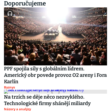
Doporučujeme
PPF spojila síly s globálním lídrem.
Americký obr povede provoz O2 areny i Fora
Karlín
Byznys
Na trzích se děje něco nezvyklého.
Technologické firmy shánějí miliardy
Názory a analýzy