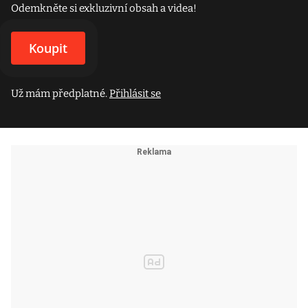
Odemkněte si exkluzivní obsah a videa!
Koupit
Už mám předplatné.
Přihlásit se