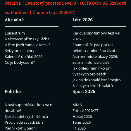
ONLINE
Eventový prostor Level 9
OKTAGON 92: Szabová
vs. Pudilová
Chance Liga 2026/27
Aktuálně
Léto 2026
Epicentrum
Karlovarský filmový festival
Neštovice: příznaky, léčba
2026
V čem jezdí Yamal a Mesii?
Znamení, že jste potkali
Kvízy pro seniory
někoho z minulého života
Kalendář úplňků 2026
Astronomické úkazy 2026:
Co je bodycount?
zatmění slunce a další
Jak obléci miminko při
vysokých teplotách?
Jak na dokonalé letní mojito
6 lehkých letních salátů
Politika
Sport 2026
Nová superdávka: kdo na ní
MMA
dosáhne?
Fotbal 2026/27
Sjezd sudetských Němců
Hokej 2026
Proč vláda zavádí EET?
Tenis 2026
Padni komu padni
F1 2026