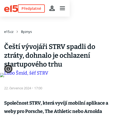
Předplatné
e15.cz
Byznys
Čeští vývojáři STRV spadli do
ztráty, dohnalo je ochlazení
startupového trhu
22. července 2024
·
17:00
Společnost STRV, která vyvíjí mobilní aplikace a
weby pro Porsche, The Athletic nebo Arnolda