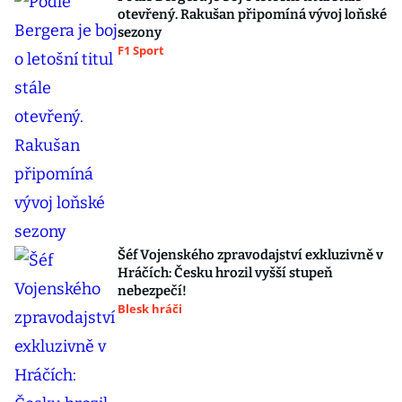
otevřený. Rakušan připomíná vývoj loňské
sezony
F1 Sport
Šéf Vojenského zpravodajství exkluzivně v
Hráčích: Česku hrozil vyšší stupeň
nebezpečí!
Blesk hráči