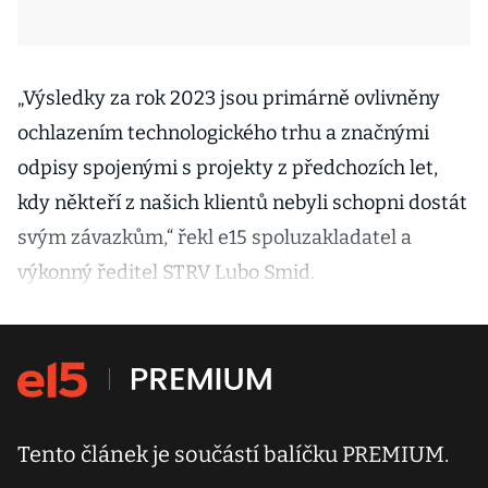
„Výsledky za rok 2023 jsou primárně ovlivněny
ochlazením technologického trhu a značnými
odpisy spojenými s projekty z předchozích let,
kdy někteří z našich klientů nebyli schopni dostát
svým závazkům,“ řekl e15 spoluzakladatel a
výkonný ředitel STRV Lubo Smid.
Tento článek je součástí balíčku PREMIUM.