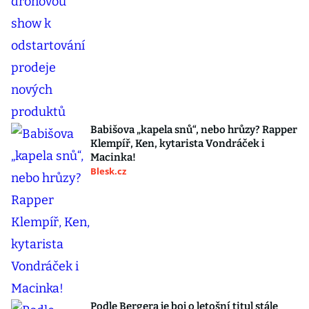
Babišova „kapela snů“, nebo hrůzy? Rapper
Klempíř, Ken, kytarista Vondráček i
Macinka!
Blesk.cz
Podle Bergera je boj o letošní titul stále