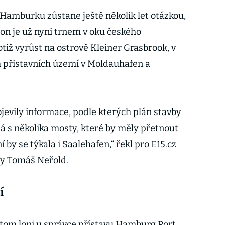
Hamburku zůstane ještě několik let otázkou,
on je už nyní trnem v oku českého
tiž vyrůst na ostrově Kleiner Grasbrook, v
 přístavních území v Moldauhafen a
bjevily informace, podle kterých plán stavby
tá s několika mosty, které by měly přetnout
by se týkala i Saalehafen,“ řekl pro E15.cz
vy Tomáš Neřold.
í
řitom loni u správce přístavu Hamburg Port