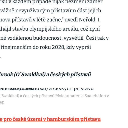
ku v každém případě nijak nezmění záměr
řevážně nevyužívaným přístavům část jejich
ova přístavů v létě začne,“ uvedl Neřold. I
jil stavbu olympijského areálu, což nyní
rně vzdálenou budoucnost, vysvětlil. Češi tak v
přinejmenším do roku 2028, kdy vyprší
.
brook (O`Swaldkai) a českých přístavů
`Swaldkai) a českých přístavů Moldauhafen a Saalehafen v
Map
ce pro české území v hamburském přístavu