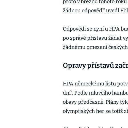
proto v březnu tohoto roku
žádnou odpověď,“ uvedl Ehl
Odpovědi se nyní u HPA bu
po správě přístavu žádat vy
žádnému omezení českých p
Opravy přístavů zač
HPA německému listu potvrd
dní“. Podle mluvčího hambu
obavy předčasné. Plány týk
olympijských her se totiž 