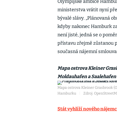
Olympijské ambice Hambur
ministerstva vrátit nyní p
bývalé slávy. „Plánovaná obn
kdyby nakonec Hamburk zahá
není jisté, jedná se o pomě
přístavu zřejmě zůstanou 
současná nájemní smlouva
Mapa ostrova Kleiner Gras
Moldauhafen a Saalehafen
Mapa ostrova Kleiner Grasbrook (O
Hamburku
|
Zdroj: OpenStreet
Stát vyhlíží nového nájem