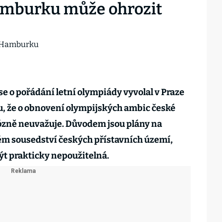
Hamburku může ohrozit
 o pořádání letní olympiády vyvolal v Praze
u, že o obnovení olympijských ambic české
ózně neuvažuje. Důvodem jsou plány na
ém sousedství českých přístavních území,
ýt prakticky nepoužitelná.