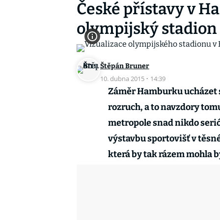
České přístavy v 
olympijský stadion
Štěpán Bruner
10. dubna 2015
·
14:39
Záměr Hamburku ucházet se
rozruch, a to navzdory tom
metropole snad nikdo seri
výstavbu sportovišť v těsn
která by tak rázem mohla b