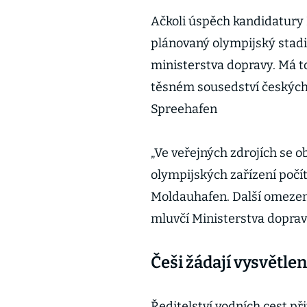
Ačkoli úspěch kandidatury 
plánovaný olympijský stadi
ministerstva dopravy. Má to
těsném sousedství českých
Spreehafen
„Ve veřejných zdrojích se o
olympijských zařízení počí
Moldauhafen. Další omezení 
mluvčí Ministerstva dopra
Češi žádají vysvětlen
Ředitelství vodních cest p