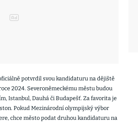
iciálně potvrdil svou kandidaturu na dějiště
 v roce 2024. Severoněmeckému městu budou
m, Istanbul, Dauhá či Budapešť. Za favorita je
ston. Pokud Mezinárodní olympijský výbor
ere, chce město podat druhou kandidaturu na