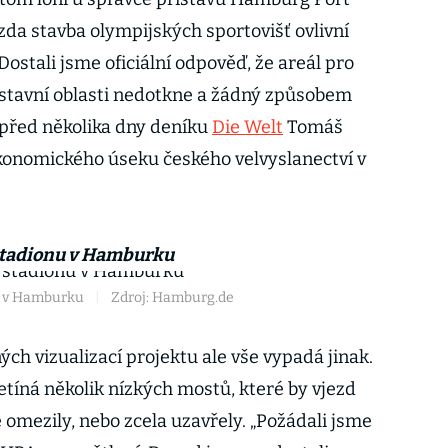
 zda stavba olympijských sportovišť ovlivní
stali jsme oficiální odpověď, že areál pro
ístavní oblasti nedotkne a žádný způsobem
l před několika dny deníku
Die Welt
Tomáš
konomického úseku českého velvyslanectví v
 stadionu v Hamburku
u v Hamburku
|
Zdroj: Hamburg.de
ch vizualizací projektu ale vše vypadá jinak.
tíná několik nízkých mostů, které by vjezd
 omezily, nebo zcela uzavřely. „Požádali jsme