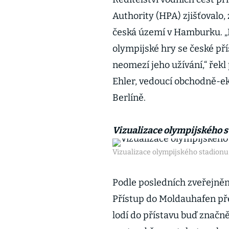
Authority (HPA) zjišťovalo,
česká území v Hamburku. „Do
olympijské hry se české př
neomezí jeho užívání,“ řek
Ehler, vedoucí obchodně-e
Berlíně.
Vizualizace olympijského
Vizualizace olympijského stadion
Podle posledních zveřejněný
Přístup do Moldauhafen pře
lodí do přístavu buď značně