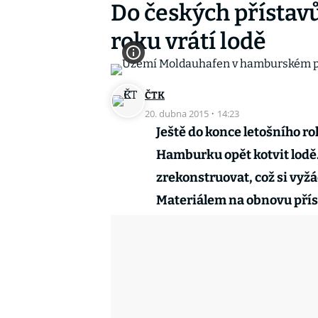
Do českých přístav
roku vrátí lodě
ČTK
20. dubna 2015
·
14:23
Ještě do konce letošního r
Hamburku opět kotvit lodě.
zrekonstruovat, což si vyžá
Materiálem na obnovu příst