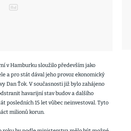
emí v Hamburku sloužilo především jako
le a pro stát dával jeho provoz ekonomický
vy Dan Ťok. V současnosti již bylo zahájeno
odstranit havarijní stav budov a dalšího
át posledních 15 let vůbec neinvestoval. Tyto
náct milionů korun.
o roku by podle ministerstva mělo být možné