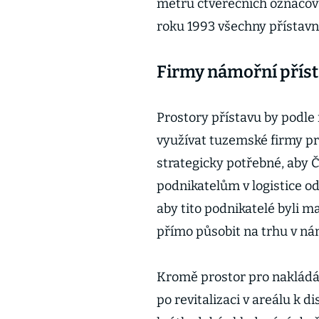
metrů čtverečních označova
roku 1993 všechny přístavn
Firmy námořní příst
Prostory přístavu by podl
využívat tuzemské firmy pro
strategicky potřebné, aby 
podnikatelům v logistice o
aby tito podnikatelé byli m
přímo působit na trhu v nám
Kromě prostor pro nakládán
po revitalizaci v areálu k d