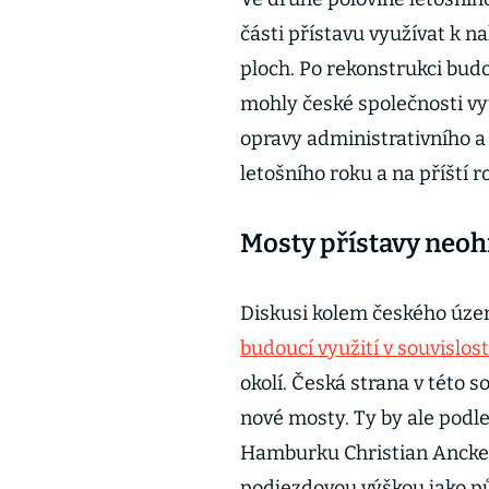
části přístavu využívat k n
ploch. Po rekonstrukci budo
mohly české společnosti vyu
opravy administrativního a
letošního roku a na příští r
Mosty přístavy neoh
Diskusi kolem českého úz
budoucí využití v souvislo
okolí. Česká strana v této
nové mosty. Ty by ale podl
Hamburku Christian Ancker
podjezdovou výškou jako p