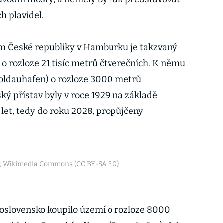
h plavidel.
m České republiky v Hamburku je takzvaný
 o rozloze 21 tisíc metrů čtverečních. K němu
Moldauhafen) o rozloze 3000 metrů
ský přístav byly v roce 1929 na základě
 let, tedy do roku 2028, propůjčeny
y, Wikimedia Commons (CC BY-SA 3.0)
oslovensko koupilo území o rozloze 8000