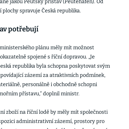
né jakou Peutský přístav (Peutehafen). Od
í plochy spravuje Česká republika.
av potřebují
e ministerského plánu měly mít možnost
kazatelně spojené s říční dopravou. „Je
Česká republika byla schopna poskytovat svým
dpovídající zázemí za atraktivních podmínek,
ateriálně, personálně i obchodně schopni
ořním přístavu,“ doplnil ministr.
í zboží na říční lodě by měly mít společnosti
ispozici administrativní zázemí, prostory pro