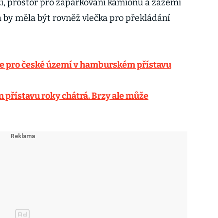
í, prostor pro zaparkování kamionů a zázemí
 by měla být rovněž vlečka pro překládání
ce pro české území v hamburském přístavu
přístavu roky chátrá. Brzy ale může