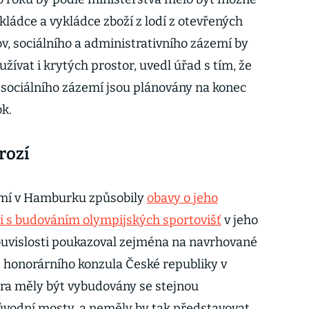
akládce a vykládce zboží z lodí z otevřených
v, sociálního a administrativního zázemí by
žívat i krytých prostor, uvedl úřad s tím, že
 sociálního zázemí jsou plánovány na konec
ok.
rozí
emí v Hamburku způsobily
obavy o jeho
sti s budováním olympijských sportovišť
v jeho
 souvislosti poukazoval zejména na navrhované
e honorárního konzula České republiky v
a měly být vybudovány se stejnou
ůvodní mosty, a neměly by tak představovat