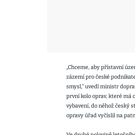
„Chceme, aby přístavní úz
zázemí pro české podnikate
smysl,“ uvedl ministr dopra
první kolo oprav, které má 
vybavení, do něhož český st
opravy úřad vyčíslil na pat
Ve druhé polovině letošníh