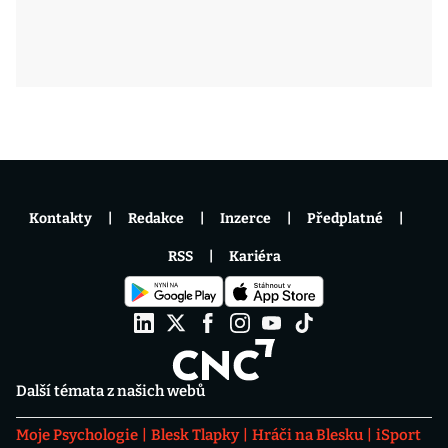
Kontakty
Redakce
Inzerce
Předplatné
RSS
Kariéra
Další témata z našich webů
Moje Psychologie
Blesk Tlapky
Hráči na Blesku
iSport