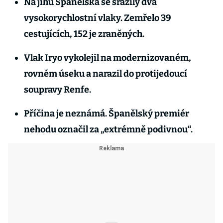
Na jihu Španělska se srazily dva
vysokorychlostní vlaky. Zemřelo 39
cestujících, 152 je zraněných.
Vlak Iryo vykolejil na modernizovaném,
rovném úseku a narazil do protijedoucí
soupravy Renfe.
Příčina je neznámá. Španělský premiér
nehodu označil za „extrémně podivnou“.