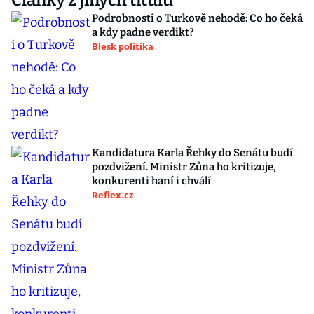
Články z jiných titulů
Podrobnosti o Turkově nehodě: Co ho čeká
a kdy padne verdikt?
Blesk politika
Kandidatura Karla Řehky do Senátu budí
pozdvižení. Ministr Zůna ho kritizuje,
konkurenti haní i chválí
Reflex.cz