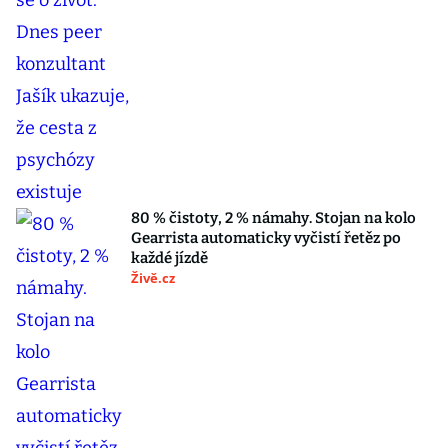
80 % čistoty, 2 % námahy. Stojan na kolo
Gearrista automaticky vyčistí řetěz po
každé jízdě
Živě.cz