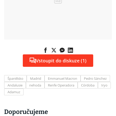
Vstoupit do diskuze (1)
Španělsko
Madrid
Emmanuel Macron
Pedro Sánchez
Andalusie
nehoda
Renfe Operadora
Córdoba
Iryo
Adamuz
Doporučujeme