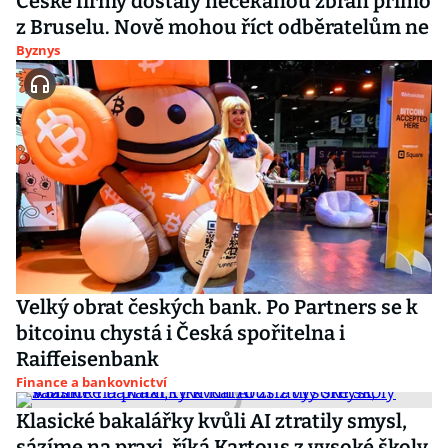
České firmy dostaly nečekanou zbraň přímo
z Bruselu. Nově mohou říct odběratelům ne
Byznys
Velký obrat českých bank. Po Partners se k
bitcoinu chystá i Česká spořitelna i
Raiffeisenbank
Finance a bankovnictví
Klasické bakalářky kvůli AI ztratily smysl,
sázíme na praxi, říká Kartous z vysoké školy