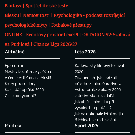
Fantasy
Spotřebitelské testy
Blesku
Nemovitosti
Psychologika - podcast rozbíjející
psychologické mýty
Fotbalové přestupy
ONLINE
Eventový prostor Level 9
OKTAGON 92: Szabová
vs. Pudilová
Chance Liga 2026/27
Aktuálně
Léto 2026
Epicentrum
Karlovarský filmový festival
Neštovice: příznaky, léčba
2026
V čem jezdí Yamal a Mesii?
Znamení, že jste potkali
Kvízy pro seniory
někoho z minulého života
Kalendář úplňků 2026
Astronomické úkazy 2026:
Co je bodycount?
zatmění slunce a další
Jak obléci miminko při
vysokých teplotách?
Jak na dokonalé letní mojito
6 lehkých letních salátů
Politika
Sport 2026