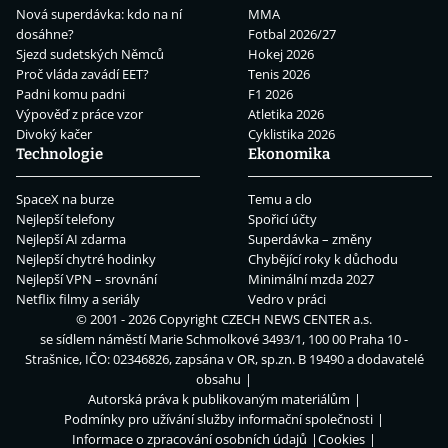
Nová superdávka: kdo na ní
MMA
dosáhne?
Fotbal 2026/27
Sjezd sudetských Němců
Hokej 2026
Proč vláda zavádí EET?
Tenis 2026
Padni komu padni
F1 2026
Výpověď z práce vzor
Atletika 2026
Divoký kačer
Cyklistika 2026
Technologie
Ekonomika
SpaceX na burze
Temu a clo
Nejlepší telefony
Spořicí účty
Nejlepší AI zdarma
Superdávka – změny
Nejlepší chytré hodinky
Chybějící roky k důchodu
Nejlepší VPN – srovnání
Minimální mzda 2027
Netflix filmy a seriály
Vedro v práci
© 2001 - 2026 Copyright
CZECH NEWS CENTER a.s.
se sídlem náměstí Marie Schmolkové 3493/1, 100 00 Praha 10 -
Strašnice, IČO: 02346826, zapsána v OR, sp.zn. B 19490 a dodavatelé
obsahu
Autorská práva k publikovaným materiálům
Podmínky pro užívání služby informační společnosti
Informace o zpracování osobních údajů
Cookies