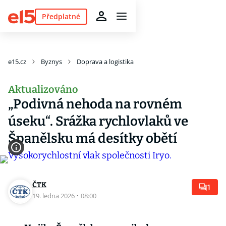
Předplatné
e15.cz
Byznys
Doprava a logistika
Aktualizováno
„Podivná nehoda na rovném
úseku“. Srážka rychlovlaků ve
Španělsku má desítky obětí
ČTK
1
19. ledna 2026
·
08:00