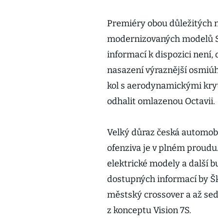
Premiéry obou důležitých 
modernizovaných modelů Sc
informací k dispozici není,
nasazení výraznější osmiúh
kol s aerodynamickými kry
odhalit omlazenou Octavii.
Velký důraz česká automobi
ofenziva je v plném proudu.
elektrické modely a další b
dostupných informací by Š
městský crossover a až se
z konceptu Vision 7S.