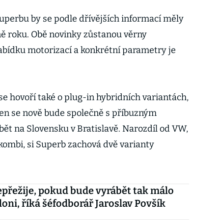
perbu by se podle dřívějších informací měly
ně roku. Obě novinky zůstanou věrny
bídku motorizací a konkrétní parametry je
se hovoří také o plug-in hybridních variantách,
Ten se nově bude společně s příbuzným
t na Slovensku v Bratislavě. Narozdíl od VW,
 kombi, si Superb zachová dvě varianty
přežije, pokud bude vyrábět tak málo
loni, říká šéfodborář Jaroslav Povšík