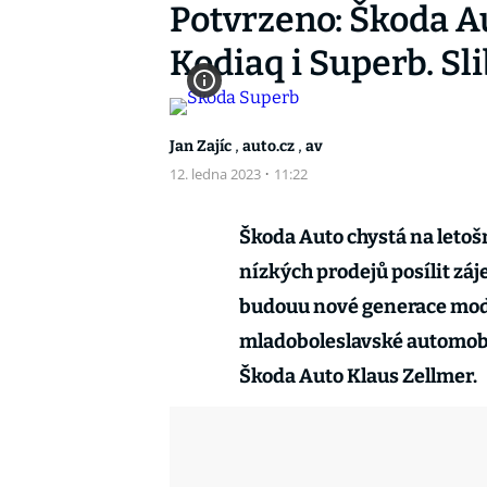
Potvrzeno: Škoda Au
Kodiaq i Superb. Sli
,
,
Jan Zajíc
auto.cz
av
12. ledna 2023
·
11:22
Škoda Auto chystá na letoš
nízkých prodejů posílit zá
budouu nové generace mode
mladoboleslavské automobi
Škoda Auto Klaus Zellmer.