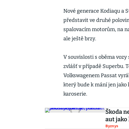
Nové generace Kodiaqu a Su
představit ve druhé polovi
spalovacím motorům, na na
ale ještě brzy.
V souvislosti s oběma vozy 
zvlášť v případě Superbu. 
Volkswagenem Passat vyrábě
který bude k mání jen jako
karoserie.
Škoda ne
aut jako 
Byznys