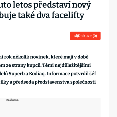
to letos představí nový
buje také dva facelifty
Diskuze (
0
)
ní rok několik novinek, které mají v době
jem ze strany kupců. Těmi nejdůležitějšími
lů Superb a Kodiaq. Informace potvrdil šéf
lky a předseda představenstva společnosti