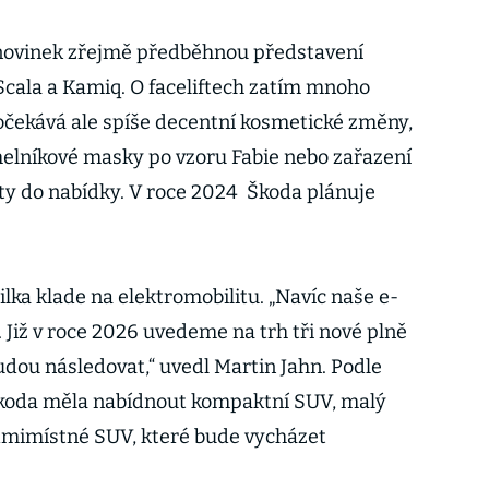
novinek zřejmě předběhnou představení
ala a Kamiq. O faceliftech zatím mnoho
 očekává ale spíše decentní kosmetické změny,
elníkové masky po vzoru Fabie nebo zařazení
ty do nabídky. V roce 2024 Škoda plánuje
lka klade na elektromobilitu. „Navíc naše e-
 Již v roce 2026 uvedeme na trh tři nové plně
udou následovat,“ uvedl Martin Jahn. Podle
koda měla nabídnout kompaktní SUV, malý
dmimístné SUV, které bude vycházet