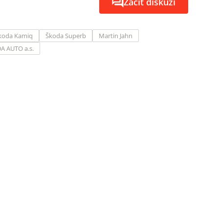
Začít diskuzi
koda Kamiq
Škoda Superb
Martin Jahn
A AUTO a.s.