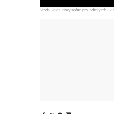
Škoda Slavia: Nový sedan pro indický trh • V