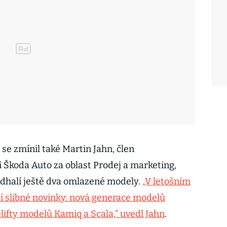
 se zmínil také Martin Jahn, člen
 Škoda Auto za oblast Prodej a marketing,
 odhalí ještě dva omlazené modely.
„V letošním
í slibné novinky: nová generace modelů
lifty modelů Kamiq a Scala,“ uvedl Jahn
.