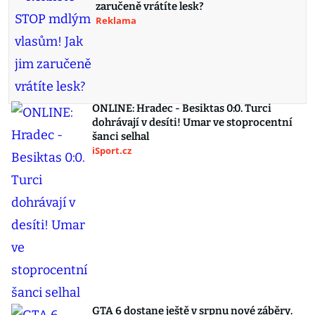
zaručeně vrátíte lesk?
Reklama
ONLINE: Hradec - Besiktas 0:0. Turci
dohrávají v desíti! Umar ve stoprocentní
šanci selhal
iSport.cz
GTA 6 dostane ještě v srpnu nové záběry.