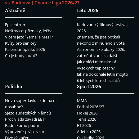
vs. Pudilová
Chance Liga 2026/27
Aktuálně
Léto 2026
Epicentrum
Karlovarský filmový festival
Neštovice: příznaky, léčba
2026
V čem jezdí Yamal a Mesii?
Znamení, že jste potkali
Kvízy pro seniory
někoho z minulého života
Kalendář úplňků 2026
Astronomické úkazy 2026:
Co je bodycount?
zatmění slunce a další
Jak obléci miminko při
vysokých teplotách?
Jak na dokonalé letní mojito
6 lehkých letních salátů
Politika
Sport 2026
Nová superdávka: kdo na ní
MMA
dosáhne?
Fotbal 2026/27
Sjezd sudetských Němců
Hokej 2026
Proč vláda zavádí EET?
Tenis 2026
Padni komu padni
F1 2026
Výpověď z práce vzor
Atletika 2026
Divoký kačer
Cyklistika 2026