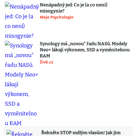
Nenápadný jed: Co je (a co není)
misogynie?
Moje Psychologie
Synology má „novou“ řadu NASů. Modely
Neo+ lákají výkonem, SSD a vyměnitelnou
RAM
Živě.cz
Řekněte STOP mdlým vlasům! Jak jim