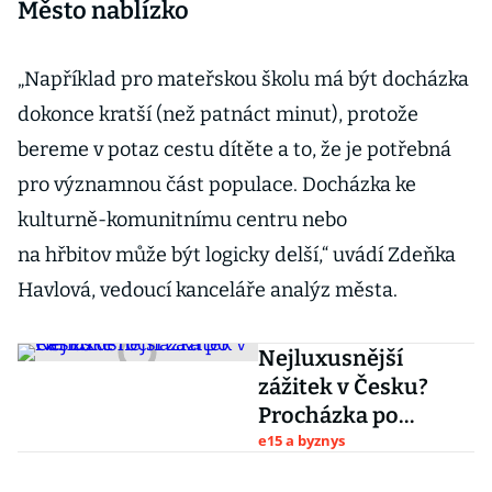
Město nablízko
„Například pro mateřskou školu má být docházka
dokonce kratší (než patnáct minut), protože
bereme v potaz cestu dítěte a to, že je potřebná
pro významnou část populace. Docházka ke
kulturně-komunitnímu centru nebo
na hřbitov může být logicky delší,“ uvádí Zdeňka
Havlová, vedoucí kanceláře analýz města.
Nejluxusnější
zážitek v Česku?
Procházka po
Pařížské
e15 a byznys