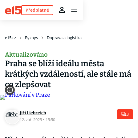
Předplatné
e15.cz
Byznys
Doprava a logistika
Aktualizováno
Praha se blíží ideálu města
krátkých vzdáleností, ale stále má
co zlepšovat
Jiří Liebreich
3
12. září 2025
·
15:50