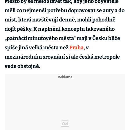
Město by se mělo stavět tak, aby jeho obyvatelé
měli co nejmenší potřebu dopravovat se auty a do
míst, která navštěvují denně, mohli pohodlně
dojít pěšky. K naplnění konceptu takzvaného
„patnáctiminutového města“ mají v Česku blíže
spíše jiná velká města než
Praha
, v
mezinárodním srovnání si ale česká metropole
vede obstojně.