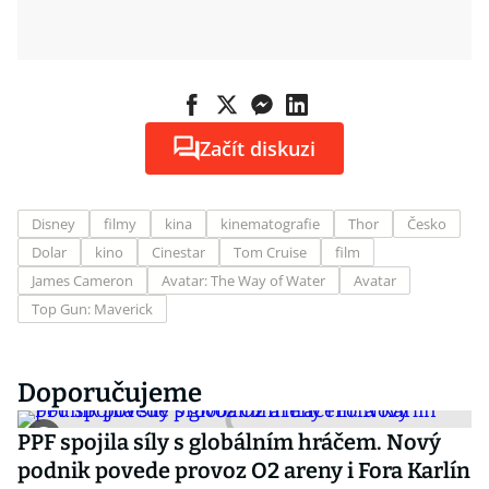
Začít diskuzi
Disney
filmy
kina
kinematografie
Thor
Česko
Dolar
kino
Cinestar
Tom Cruise
film
James Cameron
Avatar: The Way of Water
Avatar
Top Gun: Maverick
Doporučujeme
PPF spojila síly s globálním hráčem. Nový
podnik povede provoz O2 areny i Fora Karlín