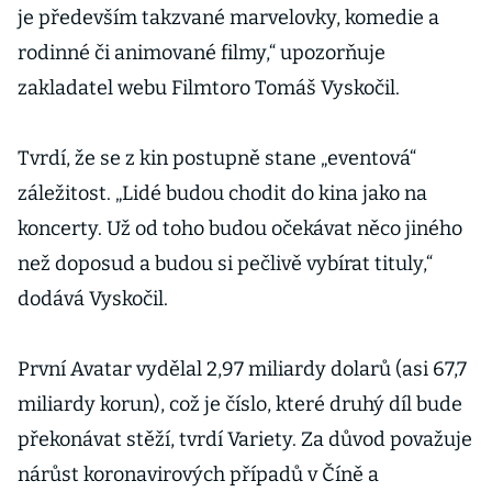
je především takzvané marvelovky, komedie a
rodinné či animované filmy,“ upozorňuje
zakladatel webu Filmtoro Tomáš Vyskočil.
Tvrdí, že se z kin postupně stane „eventová“
záležitost. „Lidé budou chodit do kina jako na
koncerty. Už od toho budou očekávat něco jiného
než doposud a budou si pečlivě vybírat tituly,“
dodává Vyskočil.
První Avatar vydělal 2,97 miliardy dolarů (asi 67,7
miliardy korun), což je číslo, které druhý díl bude
překonávat stěží, tvrdí Variety. Za důvod považuje
nárůst koronavirových případů v Číně a