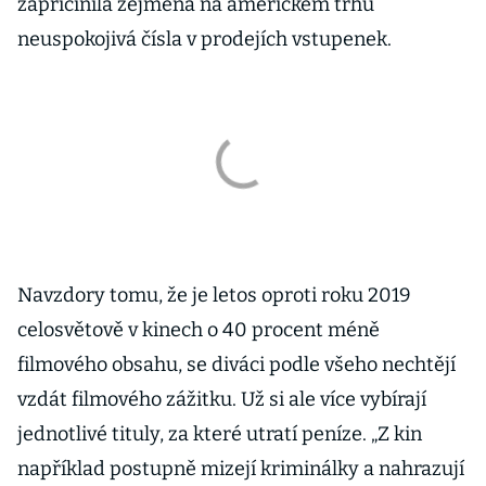
zapříčinila zejména na americkém trhu
neuspokojivá čísla v prodejích vstupenek.
Navzdory tomu, že je letos oproti roku 2019
celosvětově v kinech o 40 procent méně
filmového obsahu, se diváci podle všeho nechtějí
vzdát filmového zážitku. Už si ale více vybírají
jednotlivé tituly, za které utratí peníze. „Z kin
například postupně mizejí kriminálky a nahrazují