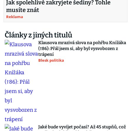
Jak spolehlivě zakryjete šediny? Tohle
musíte znát
Reklama
Články z jiných titulů
Klausova mrazivá slova na pohřbu Knížáka
(†86): Přál jsem si, aby byl vysvobozen z
trápení
Blesk politika
Jaké bude vyvíjet počasí? Až 45 stupňů, což