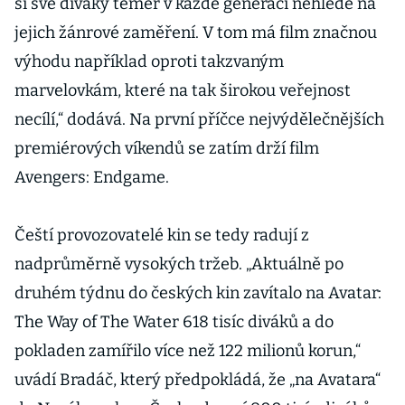
si své diváky téměř v každé generaci nehledě na
covidem
jejich žánrové zaměření. V tom má film značnou
výhodu například oproti takzvaným
marvelovkám, které na tak širokou veřejnost
necílí,“ dodává. Na první příčce nejvýdělečnějších
premiérových víkendů se zatím drží film
Avengers: Endgame.
Čeští provozovatelé kin se tedy radují z
nadprůměrně vysokých tržeb. „Aktuálně po
druhém týdnu do českých kin zavítalo na Avatar:
The Way of The Water 618 tisíc diváků a do
pokladen zamířilo více než 122 milionů korun,“
uvádí Bradáč, který předpokládá, že „na Avatara“