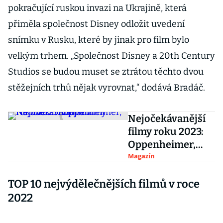
pokračující ruskou invazi na Ukrajině, která
přiměla společnost Disney odložit uvedení
snímku v Rusku, které by jinak pro film bylo
velkým trhem. „Společnost Disney a 20th Century
Studios se budou muset se ztrátou těchto dvou
stěžejních trhů nějak vyrovnat,“ dodává Bradáč.
Nejočekávanější
filmy roku 2023:
Oppenheimer,
Napoleon i Duna 2
Magazín
TOP 10 nejvýdělečnějších filmů v roce
2022