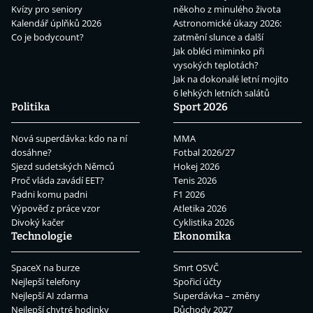
Kvízy pro seniory
někoho z minulého života
Kalendář úplňků 2026
Astronomické úkazy 2026:
Co je bodycount?
zatmění slunce a další
Jak obléci miminko při
vysokých teplotách?
Jak na dokonalé letní mojito
6 lehkých letních salátů
Politika
Sport 2026
Nová superdávka: kdo na ní
MMA
dosáhne?
Fotbal 2026/27
Sjezd sudetských Němců
Hokej 2026
Proč vláda zavádí EET?
Tenis 2026
Padni komu padni
F1 2026
Výpověď z práce vzor
Atletika 2026
Divoký kačer
Cyklistika 2026
Technologie
Ekonomika
SpaceX na burze
Smrt OSVČ
Nejlepší telefony
Spořicí účty
Nejlepší AI zdarma
Superdávka – změny
Nejlepší chytré hodinky
Důchody 2027