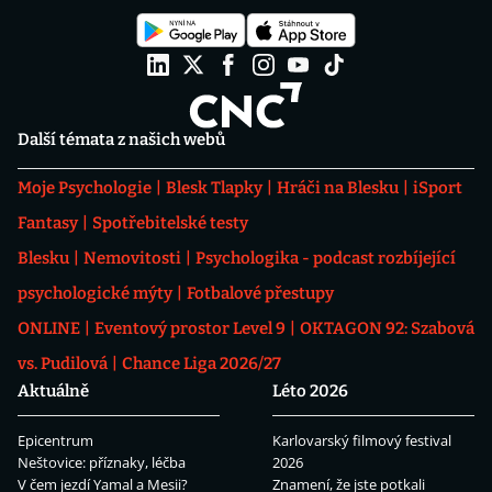
Další témata z našich webů
Moje Psychologie
Blesk Tlapky
Hráči na Blesku
iSport
Fantasy
Spotřebitelské testy
Blesku
Nemovitosti
Psychologika - podcast rozbíjející
psychologické mýty
Fotbalové přestupy
ONLINE
Eventový prostor Level 9
OKTAGON 92: Szabová
vs. Pudilová
Chance Liga 2026/27
Aktuálně
Léto 2026
Epicentrum
Karlovarský filmový festival
Neštovice: příznaky, léčba
2026
V čem jezdí Yamal a Mesii?
Znamení, že jste potkali