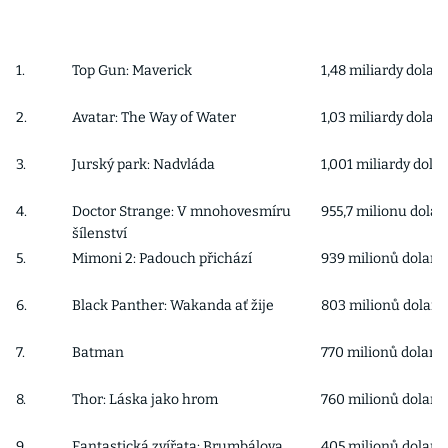
1.
Top Gun: Maverick
1,48 miliardy dolar
2.
Avatar: The Way of Water
1,03 miliardy dolar
3.
Jurský park: Nadvláda
1,001 miliardy dola
4.
Doctor Strange: V mnohovesmíru
955,7 milionu dolar
šílenství
5.
Mimoni 2: Padouch přichází
939 milionů dolarů
6.
Black Panther: Wakanda ať žije
803 milionů dolarů
7.
Batman
770 milionů dolarů
8.
Thor: Láska jako hrom
760 milionů dolarů
9.
Fantastická zvířata: Brumbálova
405 milionů dolarů