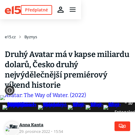
Předplatné
e15.cz
Byznys
Druhý Avatar má v kapse miliardu
dolarů, Česko druhý
nejvýdělečnější premiérový
víkend historie
10
Fotogaler
Anna Kanta
0
29. prosince 2022
·
15:54