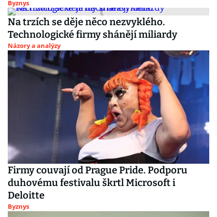
Byznys
Na trzích se děje něco nezvyklého.
Technologické firmy shánějí miliardy
Názory a analýzy
Firmy couvají od Prague Pride. Podporu
duhovému festivalu škrtl Microsoft i
Deloitte
Byznys