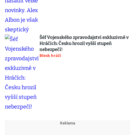
Šéf Vojenského zpravodajství exkluzivně v
Hráčích: Česku hrozil vyšší stupeň
nebezpečí!
Blesk hráči