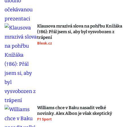
Klausova mrazivá slova na pohřbu Knížáka
(†86): Přál jsem si, aby byl vysvobozen z
trápení
Blesk.cz
Williams chce v Baku nasadit velké
novinky. Alex Albon je však skeptický
F1 Sport