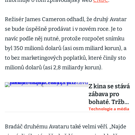
Informuje o tom zpravodajský web
CNBC
.
Režisér James Cameron odhadl, že druhý Avatar
se bude úspěšně prodávat i v novém roce. Je to
navíc podle něj nutné, protože rozpočet snímku
byl 350 milionů dolarů (asi osm miliard korun), a
to bez marketingových poplatků, které činily sto
milionů dolarů (asi 2,8 miliardy korun).
Z kina se stává
zábava pro
bohaté. Tržby
českých kin
Technologie a média
klesly o 18
procent oproti
Bradáč druhému Avataru také velmi věří. „Najde
stavu před