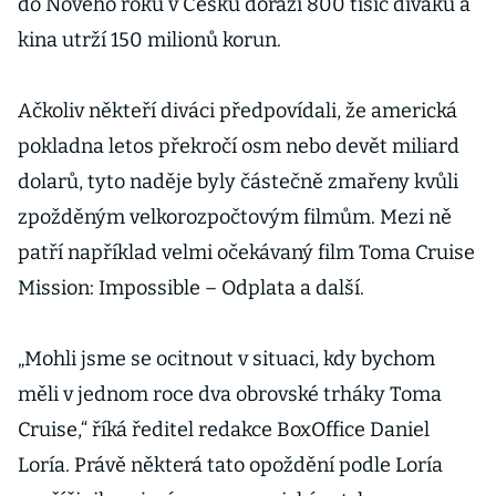
do Nového roku v Česku dorazí 800 tisíc diváků a
kina utrží 150 milionů korun.
Ačkoliv někteří diváci předpovídali, že americká
pokladna letos překročí osm nebo devět miliard
dolarů, tyto naděje byly částečně zmařeny kvůli
zpožděným velkorozpočtovým filmům. Mezi ně
patří například velmi očekávaný film Toma Cruise
Mission: Impossible – Odplata a další.
„Mohli jsme se ocitnout v situaci, kdy bychom
měli v jednom roce dva obrovské trháky Toma
Cruise,“ říká ředitel redakce BoxOffice Daniel
Loría. Právě některá tato opoždění podle Loría