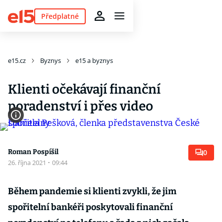
Předplatné
e15.cz
Byznys
e15 a byznys
Klienti očekávají finanční
poradenství i přes video
Roman Pospíšil
0
26. října 2021
·
09:44
Během pandemie si klienti zvykli, že jim
spořitelní bankéři poskytovali finanční