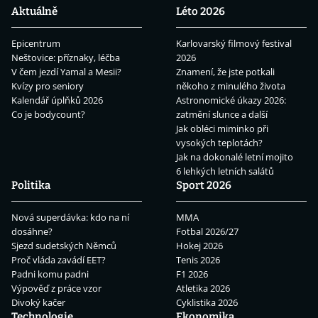
Aktuálně
Léto 2026
Epicentrum
Karlovarský filmový festival
Neštovice: příznaky, léčba
2026
V čem jezdí Yamal a Mesii?
Znamení, že jste potkali
Kvízy pro seniory
někoho z minulého života
Kalendář úplňků 2026
Astronomické úkazy 2026:
Co je bodycount?
zatmění slunce a další
Jak obléci miminko při
vysokých teplotách?
Jak na dokonalé letní mojito
6 lehkých letních salátů
Politika
Sport 2026
Nová superdávka: kdo na ní
MMA
dosáhne?
Fotbal 2026/27
Sjezd sudetských Němců
Hokej 2026
Proč vláda zavádí EET?
Tenis 2026
Padni komu padni
F1 2026
Výpověď z práce vzor
Atletika 2026
Divoký kačer
Cyklistika 2026
Technologie
Ekonomika