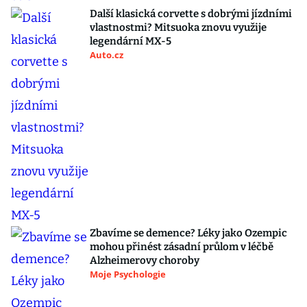
Další klasická corvette s dobrými jízdními
vlastnostmi? Mitsuoka znovu využije
legendární MX-5
Auto.cz
Zbavíme se demence? Léky jako Ozempic
mohou přinést zásadní průlom v léčbě
Alzheimerovy choroby
Moje Psychologie