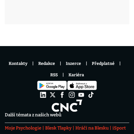
Kontakty
Redakce
Inzerce
Předplatné
RSS
Kariéra
Další témata z našich webů
Moje Psychologie
Blesk Tlapky
Hráči na Blesku
iSport