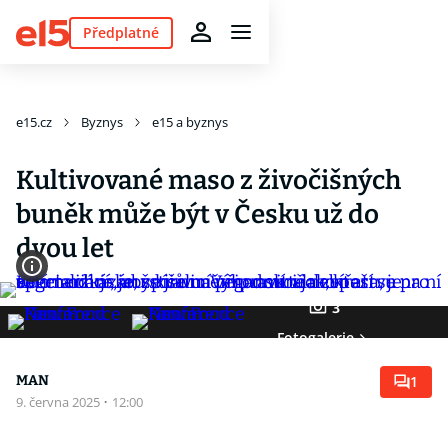
Předplatné
e15.cz
Byznys
e15 a byznys
Kultivované maso z živočišných
buněk může být v Česku už do
dvou let
3
Fotogalerie
MAN
1
9. června 2025
·
12:00