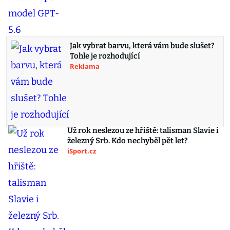
Jak vybrat barvu, která vám bude slušet?
Tohle je rozhodující
Reklama
Už rok neslezou ze hřiště: talisman Slavie i
železný Srb. Kdo nechyběl pět let?
iSport.cz