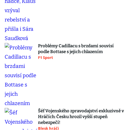
Problémy Cadillacu s brzdami souvisí
podle Bottase s jejich chlazením
F1 Sport
Šéf Vojenského zpravodajství exkluzivně v
Hráčích: Česku hrozil vyšší stupeň
nebezpečí!
Blesk hráči