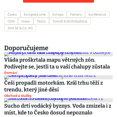
Česko
Evropská unie
Evropa
Ferrero
konference
OSN
maso
Tesco
Tomáš Král (fotbalista)
Zott SE & Co. KG
Doporučujeme
Vláda proškrtala mapu větrných zón.
Podívejte se, jestli ta u vaší chalupy zůstala
Domácí
Češi propadli motorkám. Král trhu těží z
trendu, který jiné děsí
Obchod a služby
Sucho drtí vodácký byznys. Voda zmizela i z
míst, kde to Česko dosud nepoznalo