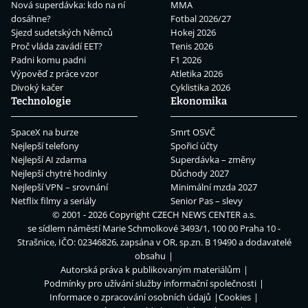
Nová superdávka: kdo na ní
MMA
dosáhne?
Fotbal 2026/27
Sjezd sudetských Němců
Hokej 2026
Proč vláda zavádí EET?
Tenis 2026
Padni komu padni
F1 2026
Výpověď z práce vzor
Atletika 2026
Divoký kačer
Cyklistika 2026
Technologie
Ekonomika
SpaceX na burze
Smrt OSVČ
Nejlepší telefony
Spořicí účty
Nejlepší AI zdarma
Superdávka – změny
Nejlepší chytré hodinky
Důchody 2027
Nejlepší VPN – srovnání
Minimální mzda 2027
Netflix filmy a seriály
Senior Pas – slevy
© 2001 - 2026 Copyright
CZECH NEWS CENTER a.s.
se sídlem náměstí Marie Schmolkové 3493/1, 100 00 Praha 10 -
Strašnice, IČO: 02346826, zapsána v OR, sp.zn. B 19490 a dodavatelé
obsahu
Autorská práva k publikovaným materiálům
Podmínky pro užívání služby informační společnosti
Informace o zpracování osobních údajů
Cookies