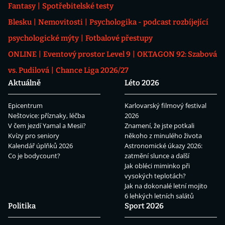
Fantasy
Spotřebitelské testy
Blesku
Nemovitosti
Psychologika - podcast rozbíjející
psychologické mýty
Fotbalové přestupy
ONLINE
Eventový prostor Level 9
OKTAGON 92: Szabová
vs. Pudilová
Chance Liga 2026/27
Aktuálně
Léto 2026
Epicentrum
Karlovarský filmový festival
Neštovice: příznaky, léčba
2026
V čem jezdí Yamal a Mesii?
Znamení, že jste potkali
Kvízy pro seniory
někoho z minulého života
Kalendář úplňků 2026
Astronomické úkazy 2026:
Co je bodycount?
zatmění slunce a další
Jak obléci miminko při
vysokých teplotách?
Jak na dokonalé letní mojito
6 lehkých letních salátů
Politika
Sport 2026