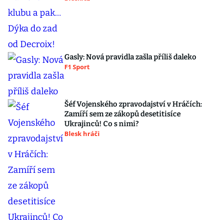
Gasly: Nová pravidla zašla příliš daleko
F1 Sport
Šéf Vojenského zpravodajství v Hráčích:
Zamíří sem ze zákopů desetitisíce
Ukrajinců! Co s nimi?
Blesk hráči