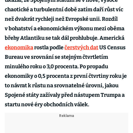
ukázal, že Spojeným státům se v nové, vysoce
chaotické a turbulentní době zatím daří růst víc
než dvakrát rychleji než Evropské unii. Rozdíl
v bohatství a ekonomickém výkonu mezi oběma
břehy Atlantiku se tak dál prohlubuje. Americká
ekonomika
rostla podle
čerstvých dat
US Census
Bureau ve srovnání se stejným čtvrtletím
minulého roku o 3,0 procenta. Po propadu
ekonomiky o 0,5 procenta z první čtvrtiny roku je
to návrat k růstu na srovnatelné úrovni, jakou
Spojené státy zažívaly před nástupem Trumpa a
startu nové éry obchodních válek.