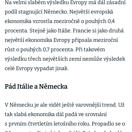
Na velmi slabém výsledku Evropy má dál zásadní
podíl stagnující Německo. Největší evropská
ekonomika vzrostla meziročně o pouhých 0,4
procenta. Stejně jako Itálie. Francie si jako druhá
největší ekonomika Evropy připsala meziroční
růst o pouhých 0,7 procenta. Při takovém
výsledku třech největších zemí nemůže výsledek
celé Evropy vypadat jinak.
Pád Itálie a Německa
V Německu je ale vidět ještě varovnější trend. Už
tak slabá ekonomika dál padá ve srovnání
s prvním čtvrtletím letošního roku. Propadlo se o