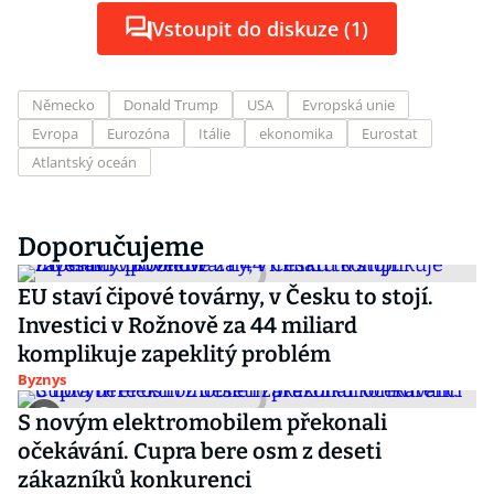
Vstoupit do diskuze (1)
Německo
Donald Trump
USA
Evropská unie
Evropa
Eurozóna
Itálie
ekonomika
Eurostat
Atlantský oceán
Doporučujeme
EU staví čipové továrny, v Česku to stojí.
Investici v Rožnově za 44 miliard
komplikuje zapeklitý problém
Byznys
S novým elektromobilem překonali
očekávání. Cupra bere osm z deseti
zákazníků konkurenci