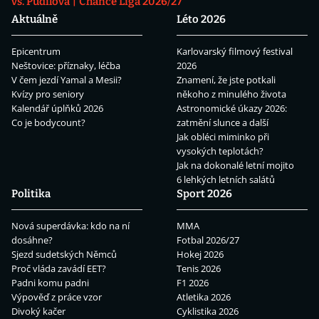
vs. Pudilová
Chance Liga 2026/27
Aktuálně
Léto 2026
Epicentrum
Karlovarský filmový festival
Neštovice: příznaky, léčba
2026
V čem jezdí Yamal a Mesii?
Znamení, že jste potkali
Kvízy pro seniory
někoho z minulého života
Kalendář úplňků 2026
Astronomické úkazy 2026:
Co je bodycount?
zatmění slunce a další
Jak obléci miminko při
vysokých teplotách?
Jak na dokonalé letní mojito
6 lehkých letních salátů
Politika
Sport 2026
Nová superdávka: kdo na ní
MMA
dosáhne?
Fotbal 2026/27
Sjezd sudetských Němců
Hokej 2026
Proč vláda zavádí EET?
Tenis 2026
Padni komu padni
F1 2026
Výpověď z práce vzor
Atletika 2026
Divoký kačer
Cyklistika 2026