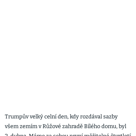
Trumpův velký celní den, kdy rozdával sazby
všem zemím v Růžové zahradě Bílého domu, byl
2. dubna. Máme za sebou první měřitelné čtvrtletí