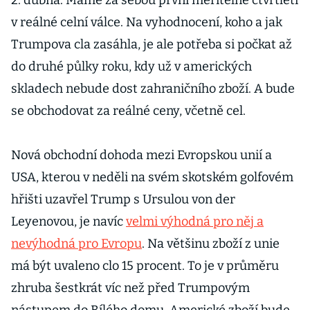
v reálné celní válce. Na vyhodnocení, koho a jak
Trumpova cla zasáhla, je ale potřeba si počkat až
do druhé půlky roku, kdy už v amerických
skladech nebude dost zahraničního zboží. A bude
se obchodovat za reálné ceny, včetně cel.
Nová obchodní dohoda mezi Evropskou unií a
USA, kterou v neděli na svém skotském golfovém
hřišti uzavřel Trump s Ursulou von der
Leyenovou, je navíc
velmi výhodná pro něj a
nevýhodná pro Evropu
. Na většinu zboží z unie
má být uvaleno clo 15 procent. To je v průměru
zhruba šestkrát víc než před Trumpovým
nástupem do Bílého domu. Americké zboží bude