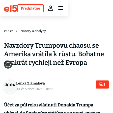
Předplatné
e15.cz
Názory a analýzy
Navzdory Trumpovu chaosu se
Amerika vrátila k růstu. Bohatne
dvakrát rychleji než Evropa
Lenka Zlámalová
1
30. července 2025
·
16:56
Účet za půl roku vládnutí Donalda Trumpa