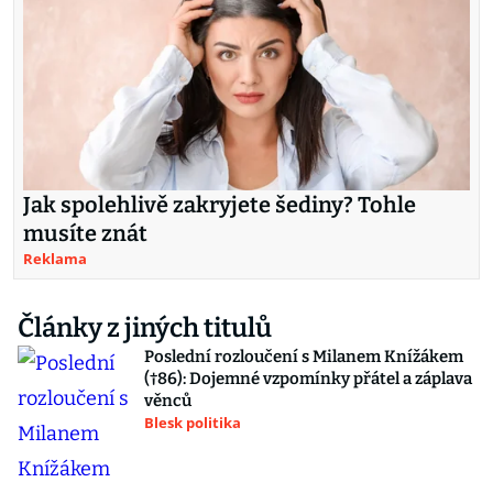
Jak spolehlivě zakryjete šediny? Tohle
musíte znát
Reklama
Články z jiných titulů
Poslední rozloučení s Milanem Knížákem
(†86): Dojemné vzpomínky přátel a záplava
věnců
Blesk politika