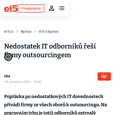
Předplatné
e15.cz
Byznys
e15 a byznys
Nedostatek IT odborníků řeší
firmy outsourcingem
oka
1
14. prosince 2021
·
15:00
Poptávka po nedostatkových IT dovednostech
přivádí firmy ze všech oborů k outsourcingu. Na
pracovním trhu je totiž odborníků setrvalý