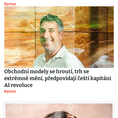
Byznys
Obchodní modely se hroutí, trh se
extrémně mění, předpovídají čeští kapitáni
AI revoluce
Byznys