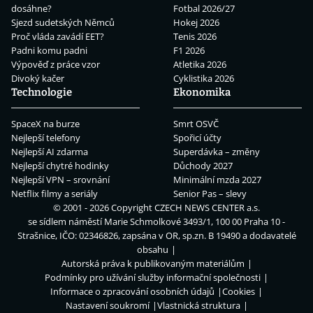
dosáhne?
Fotbal 2026/27
Sjezd sudetských Němců
Hokej 2026
Proč vláda zavádí EET?
Tenis 2026
Padni komu padni
F1 2026
Výpověď z práce vzor
Atletika 2026
Divoký kačer
Cyklistika 2026
Technologie
Ekonomika
SpaceX na burze
Smrt OSVČ
Nejlepší telefony
Spořicí účty
Nejlepší AI zdarma
Superdávka – změny
Nejlepší chytré hodinky
Důchody 2027
Nejlepší VPN – srovnání
Minimální mzda 2027
Netflix filmy a seriály
Senior Pas – slevy
© 2001 - 2026 Copyright
CZECH NEWS CENTER a.s.
se sídlem náměstí Marie Schmolkové 3493/1, 100 00 Praha 10 -
Strašnice, IČO: 02346826, zapsána v OR, sp.zn. B 19490 a dodavatelé
obsahu
Autorská práva k publikovaným materiálům
Podmínky pro užívání služby informační společnosti
Informace o zpracování osobních údajů
Cookies
Nastavení soukromí
Vlastnická struktura