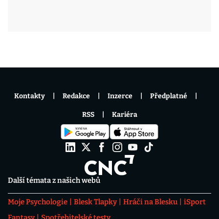
Kontakty
Redakce
Inzerce
Předplatné
RSS
Kariéra
Další témata z našich webů
Moje Psychologie
Blesk Tlapky
Hráči na Blesku
iSport
Fantasy
Spotřebitelské testy