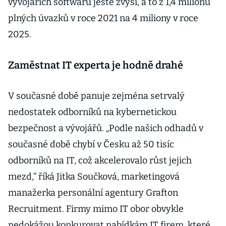
vývojářích softwaru ještě zvýší, a to z 1,4 milionu
plných úvazků v roce 2021 na 4 miliony v roce
2025.
Zaměstnat IT experta je hodně drahé
V současné době panuje zejména setrvalý
nedostatek odborníků na kybernetickou
bezpečnost a vývojářů. „Podle našich odhadů v
současné době chybí v Česku až 50 tisíc
odborníků na IT, což akcelerovalo růst jejich
mezd,“ říká Jitka Součková, marketingová
manažerka personální agentury Grafton
Recruitment. Firmy mimo IT obor obvykle
nedokážou konkurovat nabídkám IT firem, které