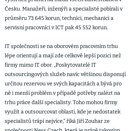
Česku. Manažeři, inženýři a specialisté pobírali v
průměru 73 645 korun, technici, mechanici a
servisní pracovníci v ICT pak 45 552 korun.
IT společnosti se na oborovém pracovním trhu
lépe orientují a mají zde celkově lepší pozici než
firmy mimo IT obor. „Poskytovatelé IT
outsourcingových služeb navíc většinou disponují
určitou rezervou ve svých kapacitách a bývá pro
ně i menší problém v případě potřeby nalézt na
trhu práce další specialisty. Toho mohou firmy
využít a outsourcovat oblasti, kde je nedostatek
specialistů trápí nejvíce,“ říká Jiří Zouhar ze
společnosti Ness Czech, která je právě takovým