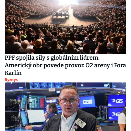
PPF spojila síly s globálním lídrem.
Americký obr povede provoz O2 areny i Fora
Karlín
Byznys