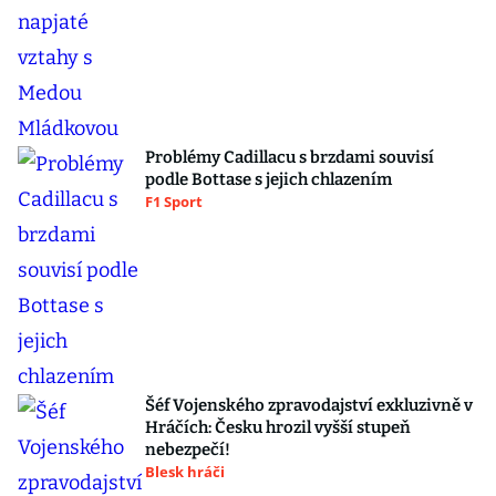
Problémy Cadillacu s brzdami souvisí
podle Bottase s jejich chlazením
F1 Sport
Šéf Vojenského zpravodajství exkluzivně v
Hráčích: Česku hrozil vyšší stupeň
nebezpečí!
Blesk hráči