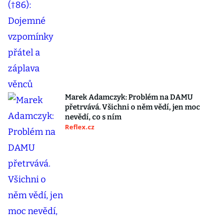
Marek Adamczyk: Problém na DAMU
přetrvává. Všichni o něm vědí, jen moc
nevědí, co s ním
Reflex.cz