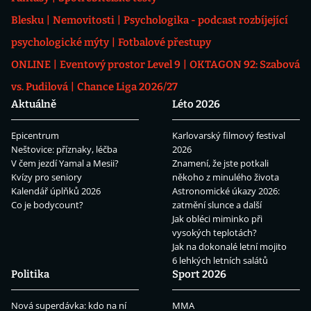
Blesku
Nemovitosti
Psychologika - podcast rozbíjející
psychologické mýty
Fotbalové přestupy
ONLINE
Eventový prostor Level 9
OKTAGON 92: Szabová
vs. Pudilová
Chance Liga 2026/27
Aktuálně
Léto 2026
Epicentrum
Karlovarský filmový festival
Neštovice: příznaky, léčba
2026
V čem jezdí Yamal a Mesii?
Znamení, že jste potkali
Kvízy pro seniory
někoho z minulého života
Kalendář úplňků 2026
Astronomické úkazy 2026:
Co je bodycount?
zatmění slunce a další
Jak obléci miminko při
vysokých teplotách?
Jak na dokonalé letní mojito
6 lehkých letních salátů
Politika
Sport 2026
Nová superdávka: kdo na ní
MMA