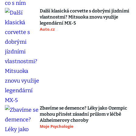
Další klasická corvette s dobrými jízdními
vlastnostmi? Mitsuoka znovu využije
legendární MX-5
Auto.cz
Zbavíme se demence? Léky jako Ozempic
mohou přinést zásadní průlom v léčbě
Alzheimerovy choroby
Moje Psychologie