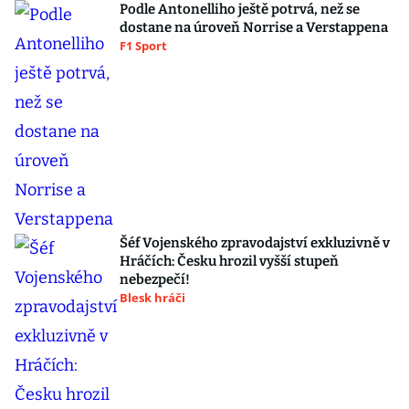
Podle Antonelliho ještě potrvá, než se
dostane na úroveň Norrise a Verstappena
F1 Sport
Šéf Vojenského zpravodajství exkluzivně v
Hráčích: Česku hrozil vyšší stupeň
nebezpečí!
Blesk hráči