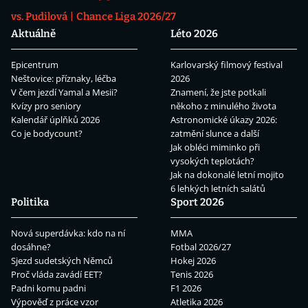
vs. Pudilová
Chance Liga 2026/27
Aktuálně
Léto 2026
Epicentrum
Karlovarský filmový festival
Neštovice: příznaky, léčba
2026
V čem jezdí Yamal a Mesii?
Znamení, že jste potkali
Kvízy pro seniory
někoho z minulého života
Kalendář úplňků 2026
Astronomické úkazy 2026:
Co je bodycount?
zatmění slunce a další
Jak obléci miminko při
vysokých teplotách?
Jak na dokonalé letní mojito
6 lehkých letních salátů
Politika
Sport 2026
Nová superdávka: kdo na ní
MMA
dosáhne?
Fotbal 2026/27
Sjezd sudetských Němců
Hokej 2026
Proč vláda zavádí EET?
Tenis 2026
Padni komu padni
F1 2026
Výpověď z práce vzor
Atletika 2026