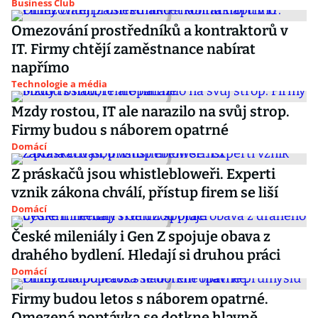
Business Club
Omezování prostředníků a kontraktorů v
IT. Firmy chtějí zaměstnance nabírat
napřímo
Technologie a média
Mzdy rostou, IT ale narazilo na svůj strop.
Firmy budou s náborem opatrné
Domácí
Z práskačů jsou whistlebloweři. Experti
vznik zákona chválí, přístup firem se liší
Domácí
České mileniály i Gen Z spojuje obava z
drahého bydlení. Hledají si druhou práci
Domácí
Firmy budou letos s náborem opatrné.
Omezená poptávka se dotkne hlavně