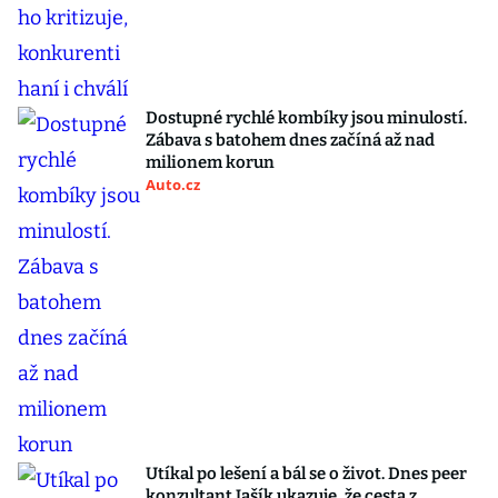
Dostupné rychlé kombíky jsou minulostí.
Zábava s batohem dnes začíná až nad
milionem korun
Auto.cz
Utíkal po lešení a bál se o život. Dnes peer
konzultant Jašík ukazuje, že cesta z