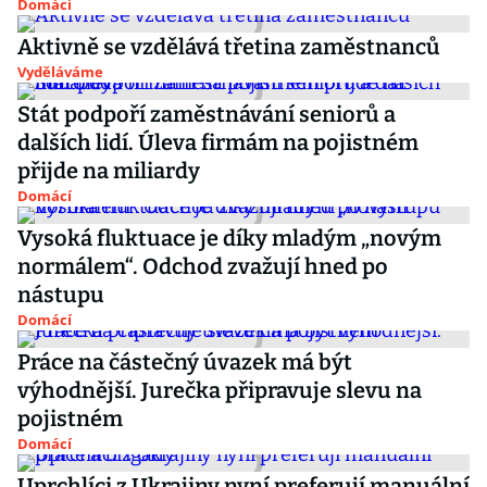
Domácí
Aktivně se vzdělává třetina zaměstnanců
Vyděláváme
Stát podpoří zaměstnávání seniorů a
dalších lidí. Úleva firmám na pojistném
přijde na miliardy
Domácí
Vysoká fluktuace je díky mladým „novým
normálem“. Odchod zvažují hned po
nástupu
Domácí
Práce na částečný úvazek má být
výhodnější. Jurečka připravuje slevu na
pojistném
Domácí
Uprchlíci z Ukrajiny nyní preferují manuální