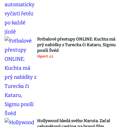
Fotbalové přestupy ONLINE: Kuchta má
prý nabídky z Turecka či Kataru, Sigmu
posílí Švéd
iSport.cz
Hollywood hledá svého Naruta. Začal
celosvětový casting na hraný film