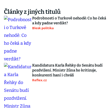
Články z jiných titulů
Podrobnosti o Turkově nehodě: Co ho čeká
a kdy padne verdikt?
Blesk politika
Kandidatura Karla Řehky do Senátu budí
pozdvižení. Ministr Zůna ho kritizuje,
konkurenti haní i chválí
Reflex.cz