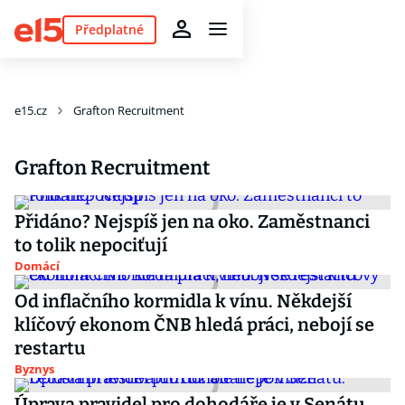
Předplatné
e15.cz
Grafton Recruitment
Grafton Recruitment
Přidáno? Nejspíš jen na oko. Zaměstnanci
to tolik nepociťují
Domácí
Od inflačního kormidla k vínu. Někdejší
klíčový ekonom ČNB hledá práci, nebojí se
restartu
Byznys
Úprava pravidel pro dohodáře je v Senátu.