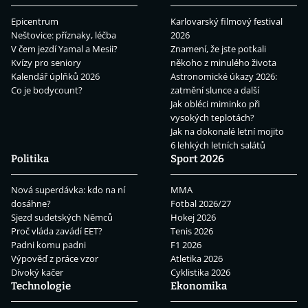
Epicentrum
Karlovarský filmový festival
Neštovice: příznaky, léčba
2026
V čem jezdí Yamal a Mesii?
Znamení, že jste potkali
Kvízy pro seniory
někoho z minulého života
Kalendář úplňků 2026
Astronomické úkazy 2026:
Co je bodycount?
zatmění slunce a další
Jak obléci miminko při
vysokých teplotách?
Jak na dokonalé letní mojito
6 lehkých letních salátů
Politika
Sport 2026
Nová superdávka: kdo na ní
MMA
dosáhne?
Fotbal 2026/27
Sjezd sudetských Němců
Hokej 2026
Proč vláda zavádí EET?
Tenis 2026
Padni komu padni
F1 2026
Výpověď z práce vzor
Atletika 2026
Divoký kačer
Cyklistika 2026
Technologie
Ekonomika