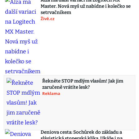
Alza má další variaci na Logitech MX
Master. Nová myš už nabídne i kolečko se
setrvačníkem
Živě.cz
Řekněte STOP mdlým vlasům! Jak jim
zaručeně vrátíte lesk?
Reklama
Deniova cesta: Sochůrek do základu a
slávistická stoperská klika. Ukáže i na