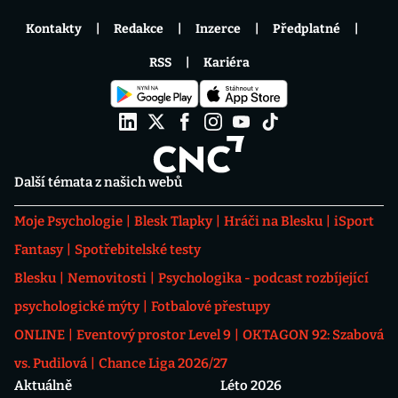
Kontakty
Redakce
Inzerce
Předplatné
RSS
Kariéra
Další témata z našich webů
Moje Psychologie
Blesk Tlapky
Hráči na Blesku
iSport
Fantasy
Spotřebitelské testy
Blesku
Nemovitosti
Psychologika - podcast rozbíjející
psychologické mýty
Fotbalové přestupy
ONLINE
Eventový prostor Level 9
OKTAGON 92: Szabová
vs. Pudilová
Chance Liga 2026/27
Aktuálně
Léto 2026