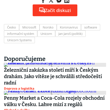
Začít diskuzi
Česko
Microsoft
Norsko
Koronavirus
software
informační systém
Unicorn
Jan Jaroš (politik)
Unicorn Systems
Doporučujeme
Železniční zakázka století míří k Českým
drahám. Jako vítěze je schválili středočeští
radní
Doprava a logistika
Penny Market a Coca-Cola rozjely obchodní
válku v Česku. Lahve mizí z regálů