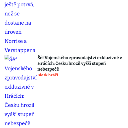
Šéf Vojenského zpravodajství exkluzivně v
Hráčích: Česku hrozil vyšší stupeň
nebezpečí!
Blesk hráči