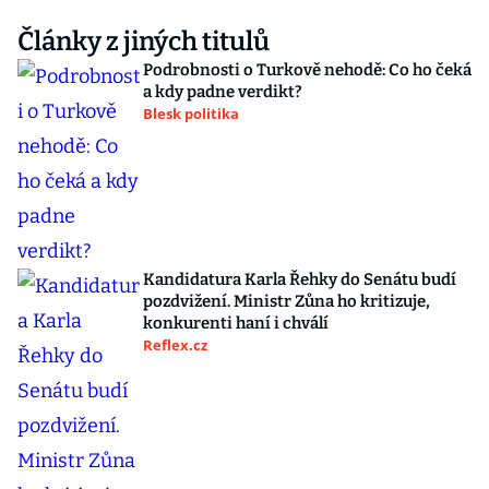
Články z jiných titulů
Podrobnosti o Turkově nehodě: Co ho čeká
a kdy padne verdikt?
Blesk politika
Kandidatura Karla Řehky do Senátu budí
pozdvižení. Ministr Zůna ho kritizuje,
konkurenti haní i chválí
Reflex.cz