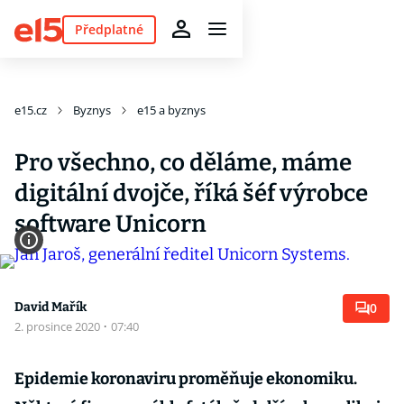
Předplatné
e15.cz
Byznys
e15 a byznys
Pro všechno, co děláme, máme
digitální dvojče, říká šéf výrobce
software Unicorn
David Mařík
0
2. prosince 2020
·
07:40
Epidemie koronaviru proměňuje ekonomiku.