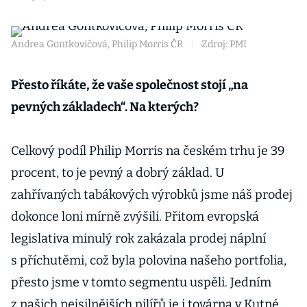
Andrea Gontkovičová, Philip Morris ČR
|
Zdroj: PMI
Přesto říkáte, že vaše společnost stojí „na
pevných základech“. Na kterých?
Celkový podíl Philip Morris na českém trhu je 39
procent, to je pevný a dobrý základ. U
zahřívaných tabákových výrobků jsme náš prodej
dokonce loni mírně zvýšili. Přitom evropská
legislativa minulý rok zakázala prodej náplní
s příchutěmi, což byla polovina našeho portfolia,
přesto jsme v tomto segmentu uspěli. Jedním
z našich nejsilnějších pilířů je i továrna v Kutné