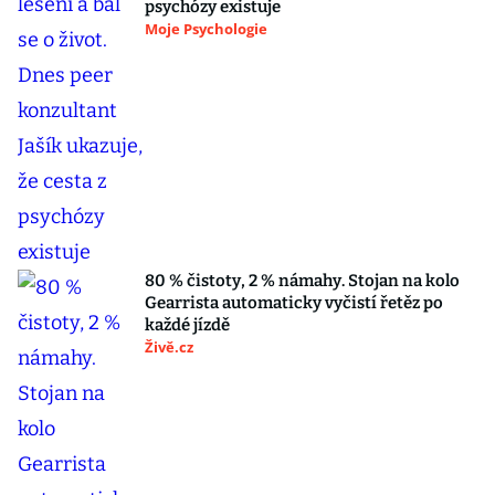
psychózy existuje
Moje Psychologie
80 % čistoty, 2 % námahy. Stojan na kolo
Gearrista automaticky vyčistí řetěz po
každé jízdě
Živě.cz