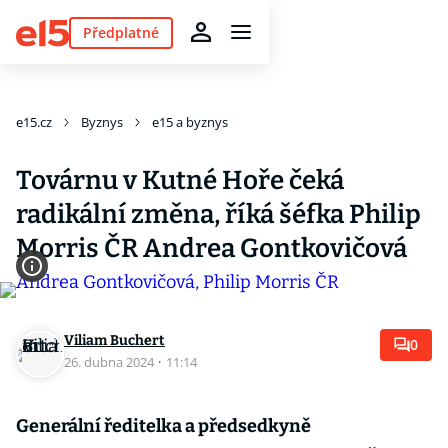
Předplatné
e15.cz
Byznys
e15 a byznys
Továrnu v Kutné Hoře čeká
radikální změna, říká šéfka Philip
Morris ČR Andrea Gontkovičová
Viliam Buchert
0
26. dubna 2024
·
11:14
Generální ředitelka a předsedkyně