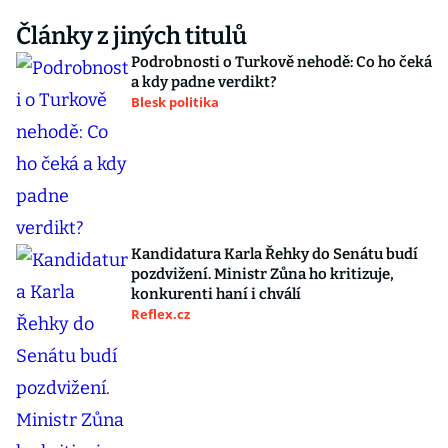
Články z jiných titulů
Podrobnosti o Turkově nehodě: Co ho čeká
a kdy padne verdikt?
Blesk politika
Kandidatura Karla Řehky do Senátu budí
pozdvižení. Ministr Zůna ho kritizuje,
konkurenti haní i chválí
Reflex.cz