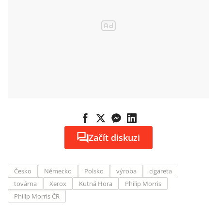
Začít diskuzi
Česko
Německo
Polsko
výroba
cigareta
továrna
Xerox
Kutná Hora
Philip Morris
Philip Morris ČR