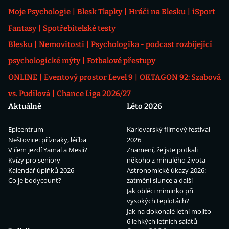
Moje Psychologie
Blesk Tlapky
Hráči na Blesku
iSport
Fantasy
Spotřebitelské testy
Blesku
Nemovitosti
Psychologika - podcast rozbíjející
psychologické mýty
Fotbalové přestupy
ONLINE
Eventový prostor Level 9
OKTAGON 92: Szabová
vs. Pudilová
Chance Liga 2026/27
Aktuálně
Léto 2026
Epicentrum
Karlovarský filmový festival
Neštovice: příznaky, léčba
2026
V čem jezdí Yamal a Mesii?
Znamení, že jste potkali
Kvízy pro seniory
někoho z minulého života
Kalendář úplňků 2026
Astronomické úkazy 2026:
Co je bodycount?
zatmění slunce a další
Jak obléci miminko při
vysokých teplotách?
Jak na dokonalé letní mojito
6 lehkých letních salátů