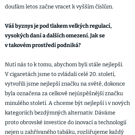
doufám letos začne vracet k vyšším číslům.
Váš byznys je pod tlakem velkých regulací,
vysokých daní a dalších omezení. Jak se
v takovém prostředí podniká?
Nutí nás to k tomu, abychom byli stále nejlepší.
V cigaretách jsme to zvládali celé 20. století,
vytvořili jsme nejlepší značku na světě, dokonce
byla označena za celkově nejúspěšnější značku
minulého století. A chceme být nejlepší i v nových
kategoriích bezdýmných alternativ. Dáváme
proto obrovské investice do inovací a technologií
nejen u zahřívaného tabáku, rozšiřujeme každý