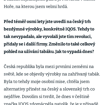
Hoře, na kterou jsem velmi hrdá.
Před téměř osmi lety jste uvedli na český trh
bezdýmné výrobky, konkrétně IQOS. Tehdy to
tak nevypadalo, ale vyvolali jste tím revoluci,
přidaly se i další firmy. Změnilo to také celkový
pohled na užívání tabáku. Jak to vypadá dnes?
Česká republika byla mezi prvními zeměmi na
světě, kde se objevily výrobky na zahřívaný tabák.
Byla to tehdy moje osobní mise, chtěla jsem
alternativy přinést na český a slovenský trh co
nejdříve. Dovolím si tvrdit, že dnes v češtině
značka IQOS zdomácněla natolik, že je v případě