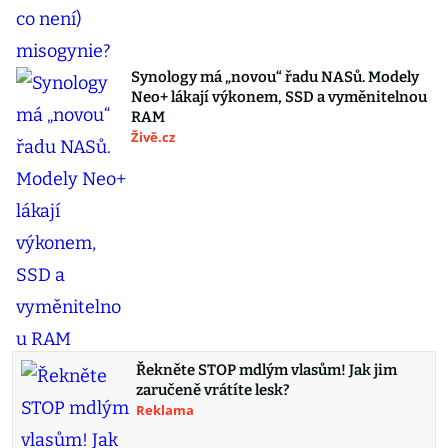
Synology má „novou“ řadu NASů. Modely
Neo+ lákají výkonem, SSD a vyměnitelnou
RAM
Živě.cz
Řekněte STOP mdlým vlasům! Jak jim
zaručeně vrátíte lesk?
Reklama