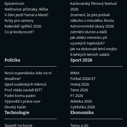
Epicentrum
Karlovarský filmový festival
Neštovice: příznaky, léčba
2026
V čem jezdí Yamal a Mesii?
Znamení, že jste potkali
Kvízy pro seniory
někoho z minulého života
Kalendář úplňků 2026
Astronomické úkazy 2026:
Co je bodycount?
zatmění slunce a další
Jak obléci miminko při
vysokých teplotách?
Jak na dokonalé letní mojito
6 lehkých letních salátů
Politika
Sport 2026
Nová superdávka: kdo na ní
MMA
dosáhne?
Fotbal 2026/27
Sjezd sudetských Němců
Hokej 2026
Proč vláda zavádí EET?
Tenis 2026
Padni komu padni
F1 2026
Výpověď z práce vzor
Atletika 2026
Divoký kačer
Cyklistika 2026
Technologie
Ekonomika
SpaceX na burze
Temu a clo