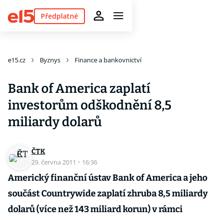
Předplatné
e15.cz
Byznys
Finance a bankovnictví
Bank of America zaplatí
investorům odškodnění 8,5
miliardy dolarů
ČTK
29. června 2011
·
16:36
Americký finanční ústav Bank of America a jeho
součást Countrywide zaplatí zhruba 8,5 miliardy
dolarů (více než 143 miliard korun) v rámci