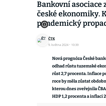
Bankovní asociace z
české ekonomiky. 
pandemický propa
ČTK
9. května 2024
·
10:39
Nová prognóza České bankov
odhad růstu tuzemské ekono
růst 2,7 procenta. Inflace p
roce by měla zůstat obdob
kterou dnes zveřejnila ČBA
HDP 1,2 procenta a inflaci 