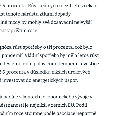
o 2,5 procenta. Růst reálných mezd letos čeká o
část tohoto nárůstu ztlumí dopady
álné mzdy by mohly své dosavadní nejvyšší
ut v příštím roce.
nóza růst spotřeby o tři procenta, což bylo
pandemií. Vládní spotřeba by měla letos růst
předešlému roku polovičním tempem. Investice
 2,6 procenta v důsledku nižších úrokových
i investovat do energetických úspor.
á nadále v kontextu ekonomického vývoje v
stnanosti je nejnižší v zemích EU. Podíl
ošním roce stoupne podle asociace nepatrně