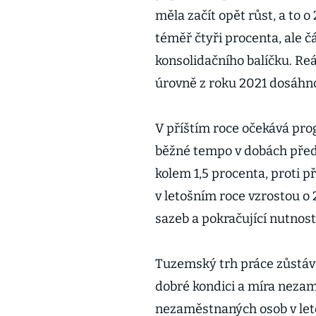
měla začít opět růst, a to 
téměř čtyři procenta, ale 
konsolidačního balíčku. Re
úrovně z roku 2021 dosáhno
V příštím roce očekává prog
běžné tempo v dobách před 
kolem 1,5 procenta, proti 
v letošním roce vzrostou o
sazeb a pokračující nutnost
Tuzemský trh práce zůstáv
dobré kondici a míra nezamě
nezaměstnaných osob v let