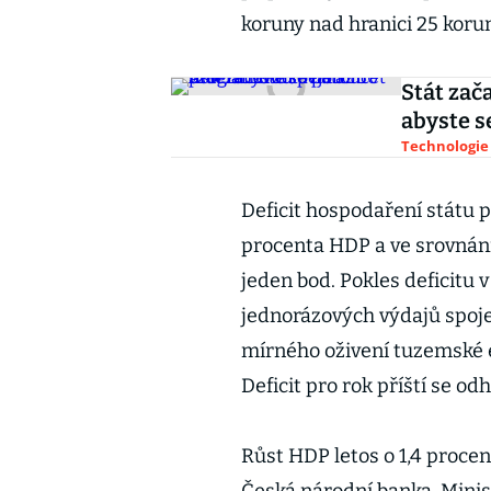
koruny nad hranici 25 korun
Stát zača
abyste s
Technologie
Deficit hospodaření státu 
procenta HDP a ve srovnání
jeden bod. Pokles deficitu 
jednorázových výdajů spoj
mírného oživení tuzemské 
Deficit pro rok příští se o
Růst HDP letos o 1,4 proce
Česká národní banka. Minis