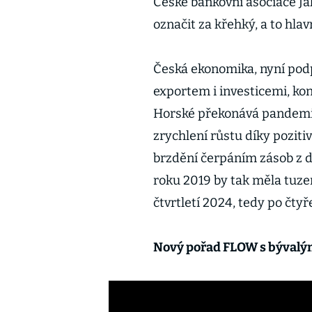
České bankovní asociace Jak
označit za křehký, a to hla
Česká ekonomika, nyní pod
exportem i investicemi, ko
Horské překonává pandemi
zrychlení růstu díky poziti
brzdění čerpáním zásob z
roku 2019 by tak měla tu
čtvrtletí 2024, tedy po čtyř
Nový pořad FLOW s býval