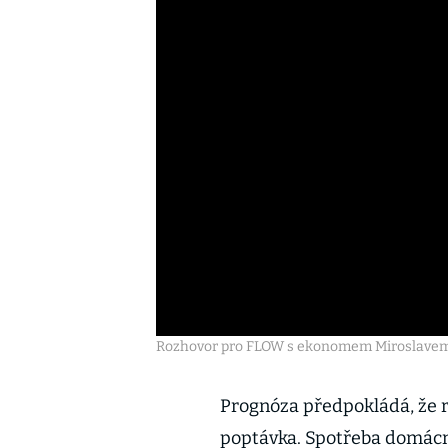
Rozhovor pro FLOW s ekonomem Miroslavem
Prognóza předpokládá, že
poptávka. Spotřeba domácno