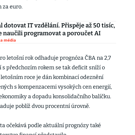
 za euro.
l dotovat IT vzdělání. Přispěje až 50 tisíc,
e naučili programovat a poroučet AI
 a média
pro letošní rok odhaduje prognóza ČBA na 2,7
 s předchozím rokem se tak deficit sníží o
v letošním roce je dán kombinací odeznění
ených s kompenzacemi vysokých cen energií,
ekonomiky a dopadu konsolidačního balíčku.
dhaduje poblíž dvou procentní úrovně.
nta očekává podle aktuální prognózy také
terstvo financí představilo