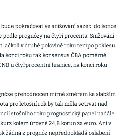
bude pokračovat ve snižování sazeb, do konce
ne podle prognózy na čtyři procenta. Snižování
t, ačkoli v druhé polovině roku tempo poklesu
Na konci roku tak konsensus ČBA poměrně
ČNB u čtyřprocentní hranice, na konci roku
ognóze přehodnocen mírně směrem ke slabším
a pro letošní rok by tak měla setrvat nad
onci letošního roku prognostický panel nadále
 kurz kolem úrovně 24,8 korun za euro. Ani v
rok žádná z prognóz nepředpokládá oslabení