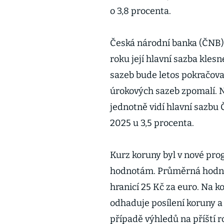
o 3,8 procenta.
Česká národní banka (ČNB) 
roku její hlavní sazba kles
sazeb bude letos pokračova
úrokových sazeb zpomalí. 
jednotně vidí hlavní sazbu 
2025 u 3,5 procenta.
Kurz koruny byl v nové pr
hodnotám. Průměrná hodnot
hranicí 25 Kč za euro. Na k
odhaduje posílení koruny a
případě výhledů na příští 