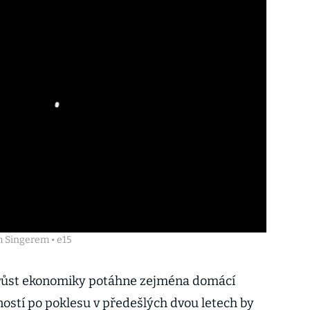
 Singerem • e15
 růst ekonomiky potáhne zejména domácí
stí po poklesu v předešlých dvou letech by