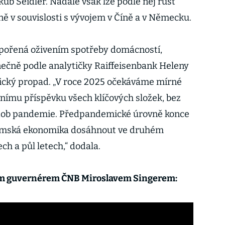
ub Seidler. Nadále však lze podle něj růst
vně v souvislosti s vývojem v Číně a v Německu.
pořená oživením spotřeby domácností,
nečně podle analytičky Raiffeisenbank Heleny
cký propad. „V roce 2025 očekáváme mírné
vnímu příspěvku všech klíčových složek, bez
 dob pandemie. Předpandemické úrovně konce
zemská ekonomika dosáhnout ve druhém
ech a půl letech,“ dodala.
ým guvernérem ČNB Miroslavem Singerem: