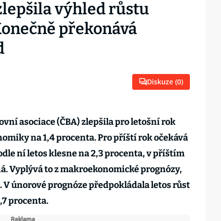
lepšila výhled růstu
Konečně překonává
d
Diskuze (
0
)
ní asociace (ČBA) zlepšila pro letošní rok
miky na 1,4 procenta. Pro příští rok očekává
odle ní letos klesne na 2,3 procenta, v příštím
ná. Vyplývá to z makroekonomické prognózy,
. V únorové prognóze předpokládala letos růst
2,7 procenta.