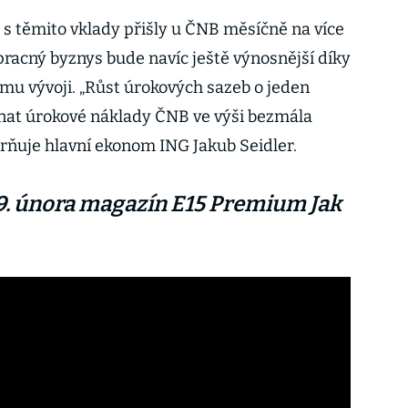
s těmito vklady přišly u ČNB měsíčně na více
zpracný byznys bude navíc ještě výnosnější díky
 vývoji. „Růst úrokových sazeb o jeden
at úrokové náklady ČNB ve výši bezmála
orňuje hlavní ekonom ING Jakub Seidler.
19. února magazín E15 Premium Jak