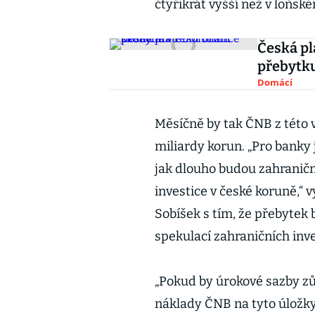
čtyřikrát vyšší než v loňsk
Česká pl
přebytk
Domácí
Měsíčně by tak ČNB z této 
miliardy korun. „Pro banky j
jak dlouho budou zahraničn
investice v české koruně,“ 
Sobíšek s tím, že přebytek
spekulací zahraničních inv
„Pokud by úrokové sazby zůs
náklady ČNB na tyto úložky 