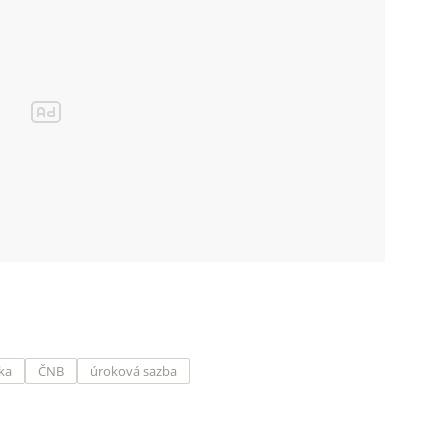
ka
ČNB
úroková sazba