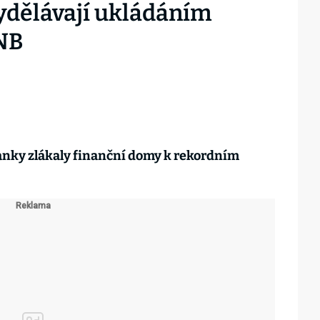
ydělávají ukládáním
ČNB
banky zlákaly finanční domy k rekordním