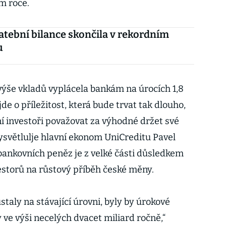
ém roce.
atební bilance skončila v rekordním
u
výše vkladů vyplácela bankám na úrocích 1,8
de o příležitost, která bude trvat tak dlouho,
í investoři považovat za výhodné držet své
vysvětlulje hlavní ekonom UniCreditu Pavel
 bankovních peněz je z velké části důsledkem
estorů na růstový příběh české měny.
taly na stávající úrovni, byly by úrokové
ve výši necelých dvacet miliard ročně,“