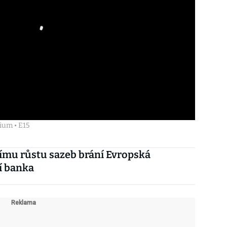
ium • E15
ímu růstu sazeb brání Evropská
í banka