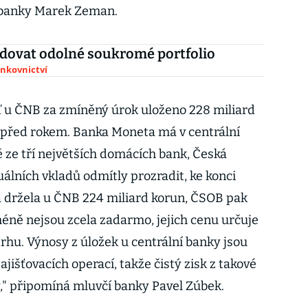
í banky Marek Zeman.
dovat odolné soukromé portfolio
ankovnictví
 u ČNB za zmíněný úrok uloženo 228 miliard
ež před rokem. Banka Moneta má v centrální
ě ze tří největších domácích bank, Česká
uálních vkladů odmítly prozradit, ke konci
na držela u ČNB 224 miliard korun, ČSOB pak
méně nejsou zcela zadarmo, jejich cenu určuje
hu. Výnosy z úložek u centrální banky jsou
zajišťovacích operací, takže čistý zisk z takové
," připomíná mluvčí banky Pavel Zúbek.