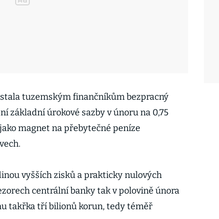
ystala tuzemským finančníkům bezpracný
ení základní úrokové sazby v únoru na 0,75
 jako magnet na přebytečné peníze
vech.
dinou vyšších zisků a prakticky nulových
ezorech centrální banky tak v polovině února
 takřka tří bilionů korun, tedy téměř