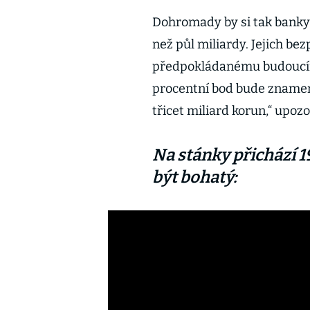
Dohromady by si tak banky 
než půl miliardy. Jejich be
předpokládanému budoucímu
procentní bod bude znamen
třicet miliard korun,“ upoz
Na stánky přichází 
být bohatý: