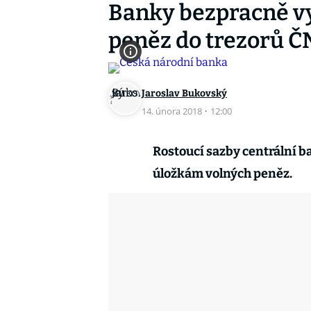
Banky bezpracně v
peněz do trezorů 
Jaroslav Bukovský
14. února 2018
·
12:00
Rostoucí sazby centrální 
úložkám volných peněz.