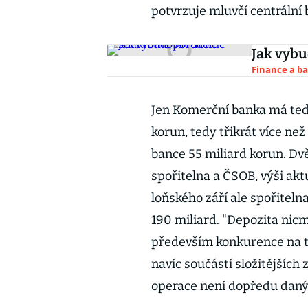
potvrzuje mluvčí centráln
Jak vybu
Finance a b
Jen Komerční banka má teď
korun, tedy třikrát více n
bance 55 miliard korun. Dv
spořitelna a ČSOB, výši akt
loňského září ale spořitel
190 miliard. "Depozita nic
především konkurence na tr
navíc součástí složitějších 
operace není dopředu daný