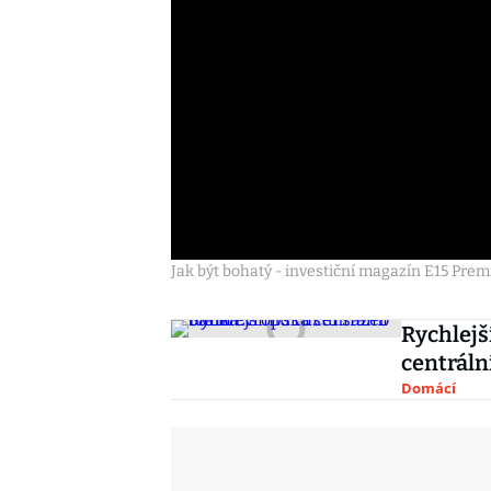
Jak být bohatý - investiční magazín E15 Prem
Rychlejš
centráln
Domácí