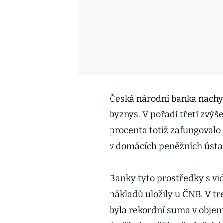
Česká národní banka nach
byznys. V pořadí třetí zvýš
procenta totiž zafungovalo
v domácích peněžních ústa
Banky tyto prostředky s vi
nákladů uložily u ČNB. V tr
byla rekordní suma v objemu