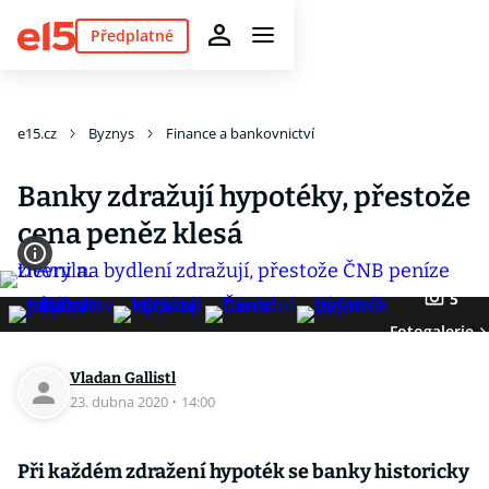
Předplatné
e15.cz
Byznys
Finance a bankovnictví
Banky zdražují hypotéky, přestože
cena peněz klesá
5
Fotogalerie
Vladan Gallistl
23. dubna 2020
·
14:00
Při každém zdražení hypoték se banky historicky