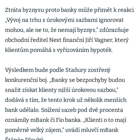
Ztráta byznysu proto banky může přimět k reakci.
„Vývoj na trhu s úrokovými sazbami ignorovat
mohou, ale ne to, že nemají byznys,“ zdůrazňuje
obchodní ředitel Next finanční Jiří Vagner, který
klientům pomáhá s vyřizováním hypoték.
Výsledkem bude podle Staňury zostřený
konkurenční boj. „Banky se bezpochyby budou
snažit získat klienty nižší úrokovou sazbou,“
dodává s tím, že tento krok už několik menších
bank udělalo. Snížení sazeb pod dvě procenta
oznámily mBank či Fio banka. „Klienti o to mají
poměrně velký zájem,“ uvádí mluvčí mBank