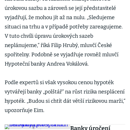
úrokovou sazbu a zároveň se její představitelé
vyjadřují, že mohou jít až na nulu. „Sledujeme
situaci na trhu a v případě potřeby zareagujeme.
V tuto chvíli úpravu úrokových sazeb
neplánujeme,“ říká Filip Hrubý, mluvčí České
spořitelny. Podobně se vyjadřuje rovněž mluvčí
Hypoteční banky Andrea Vokálová.
Podle expertů si však vysokou cenou hypoték
vytvářejí banky „polštář“ na růst rizika nesplácení
hypoték. „Budou si chtít dát větší rizikovou marži,“
upozorňuje Eim.
Banky úročení