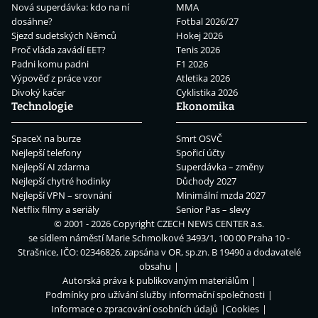
Nová superdávka: kdo na ní
MMA
dosáhne?
Fotbal 2026/27
Sjezd sudetských Němců
Hokej 2026
Proč vláda zavádí EET?
Tenis 2026
Padni komu padni
F1 2026
Výpověď z práce vzor
Atletika 2026
Divoký kačer
Cyklistika 2026
Technologie
Ekonomika
SpaceX na burze
Smrt OSVČ
Nejlepší telefony
Spořicí účty
Nejlepší AI zdarma
Superdávka – změny
Nejlepší chytré hodinky
Důchody 2027
Nejlepší VPN – srovnání
Minimální mzda 2027
Netflix filmy a seriály
Senior Pas – slevy
© 2001 - 2026 Copyright
CZECH NEWS CENTER a.s.
se sídlem náměstí Marie Schmolkové 3493/1, 100 00 Praha 10 -
Strašnice, IČO: 02346826, zapsána v OR, sp.zn. B 19490 a dodavatelé
obsahu
Autorská práva k publikovaným materiálům
Podmínky pro užívání služby informační společnosti
Informace o zpracování osobních údajů
Cookies