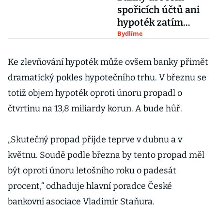
spořicích účtů ani
hypoték zatím
neměnily
Bydlíme
Ke zlevňování hypoték může ovšem banky přimět
dramatický pokles hypotečního trhu. V březnu se
totiž objem hypoték oproti únoru propadl o
čtvrtinu na 13,8 miliardy korun. A bude hůř.
„Skutečný propad přijde teprve v dubnu a v
květnu. Soudě podle března by tento propad měl
být oproti únoru letošního roku o padesát
procent,“ odhaduje hlavní poradce České
bankovní asociace Vladimír Staňura.