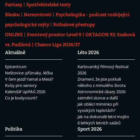
Fantasy
Spotřebitelské testy
Blesku
Nemovitosti
Psychologika - podcast rozbíjející
psychologické mýty
Fotbalové přestupy
ONLINE
Eventový prostor Level 9
OKTAGON 92: Szabová
vs. Pudilová
Chance Liga 2026/27
Aktuálně
Léto 2026
Epicentrum
Karlovarský filmový festival
Neštovice: příznaky, léčba
2026
V čem jezdí Yamal a Mesii?
Znamení, že jste potkali
Kvízy pro seniory
někoho z minulého života
Kalendář úplňků 2026
Astronomické úkazy 2026:
Co je bodycount?
zatmění slunce a další
Jak obléci miminko při
vysokých teplotách?
Jak na dokonalé letní mojito
6 lehkých letních salátů
Politika
Sport 2026