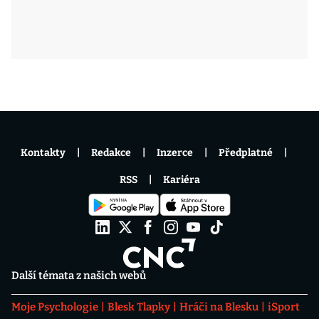
Kontakty
Redakce
Inzerce
Předplatné
RSS
Kariéra
Další témata z našich webů
Moje Psychologie
Blesk Tlapky
Hráči na Blesku
iSport