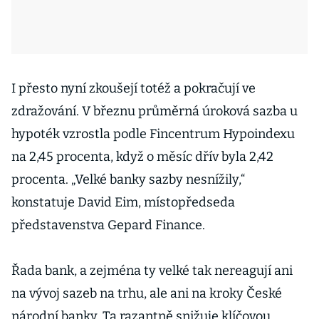
I přesto nyní zkoušejí totéž a pokračují ve
zdražování. V březnu průměrná úroková sazba u
hypoték vzrostla podle Fincentrum Hypoindexu
na 2,45 procenta, když o měsíc dřív byla 2,42
procenta. „Velké banky sazby nesnížily,“
konstatuje David Eim, místopředseda
představenstva Gepard Finance.
Řada bank, a zejména ty velké tak nereagují ani
na vývoj sazeb na trhu, ale ani na kroky České
národní banky. Ta razantně snižuje klíčovou