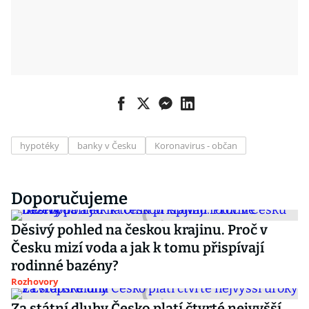
hypotéky
banky v Česku
Koronavirus - občan
Doporučujeme
Děsivý pohled na českou krajinu. Proč v
Česku mizí voda a jak k tomu přispívají
rodinné bazény?
Rozhovory
Za státní dluhy Česko platí čtvrté nejvyšší