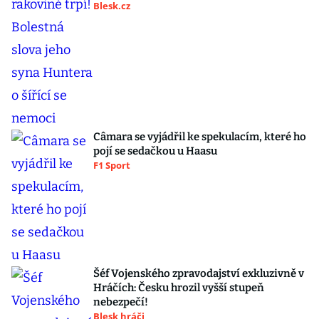
Blesk.cz
Câmara se vyjádřil ke spekulacím, které ho
pojí se sedačkou u Haasu
F1 Sport
Šéf Vojenského zpravodajství exkluzivně v
Hráčích: Česku hrozil vyšší stupeň
nebezpečí!
Blesk hráči