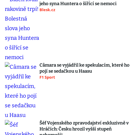
jeho syna Huntera o šířící se nemoci
Blesk.cz
Câmara se vyjádřil ke spekulacím, které ho
pojí se sedačkou u Haasu
F1 Sport
Šéf Vojenského zpravodajství exkluzivně v
Hráčích: Česku hrozil vyšší stupeň