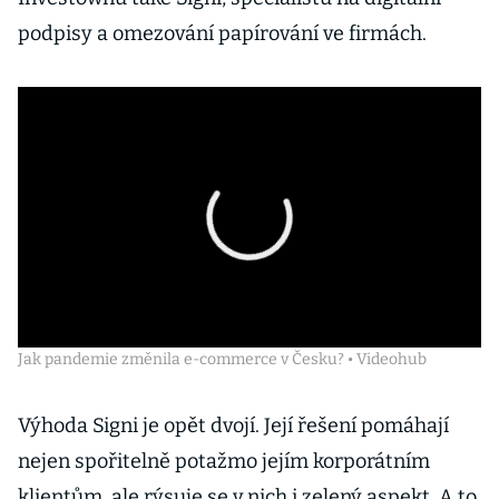
podpisy a omezování papírování ve firmách.
Jak pandemie změnila e-commerce v Česku? • Videohub
Výhoda Signi je opět dvojí. Její řešení pomáhají
nejen spořitelně potažmo jejím korporátním
klientům, ale rýsuje se v nich i zelený aspekt. A to