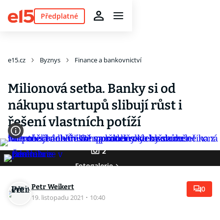
Předplatné
e15.cz
Byznys
Finance a bankovnictví
Milionová setba. Banky si od
nákupu startupů slibují růst i
řešení vlastních potíží
2
Fotogalerie
Petr Weikert
0
19. listopadu 2021
·
10:40