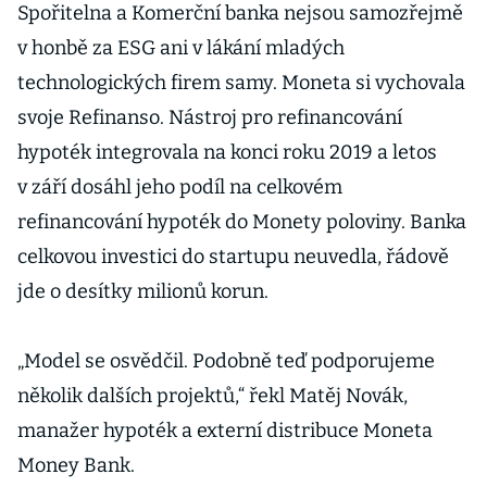
Spořitelna a Komerční banka nejsou samozřejmě
implementací
v honbě za ESG ani v lákání mladých
nových
technologií
technologických firem samy. Moneta si vychovala
svoje Refinanso. Nástroj pro refinancování
hypoték integrovala na konci roku 2019 a letos
v září dosáhl jeho podíl na celkovém
refinancování hypoték do Monety poloviny. Banka
celkovou investici do startupu neuvedla, řádově
jde o desítky milionů korun.
„Model se osvědčil. Podobně teď podporujeme
několik dalších projektů,“ řekl Matěj Novák,
manažer hypoték a externí distribuce Moneta
Money Bank.