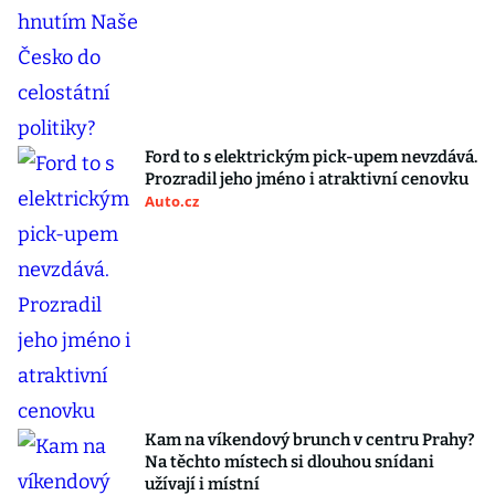
Ford to s elektrickým pick-upem nevzdává.
Prozradil jeho jméno i atraktivní cenovku
Auto.cz
Kam na víkendový brunch v centru Prahy?
Na těchto místech si dlouhou snídani
užívají i místní