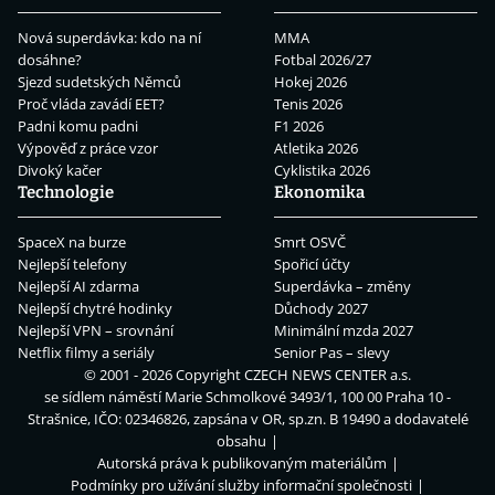
Nová superdávka: kdo na ní
MMA
dosáhne?
Fotbal 2026/27
Sjezd sudetských Němců
Hokej 2026
Proč vláda zavádí EET?
Tenis 2026
Padni komu padni
F1 2026
Výpověď z práce vzor
Atletika 2026
Divoký kačer
Cyklistika 2026
Technologie
Ekonomika
SpaceX na burze
Smrt OSVČ
Nejlepší telefony
Spořicí účty
Nejlepší AI zdarma
Superdávka – změny
Nejlepší chytré hodinky
Důchody 2027
Nejlepší VPN – srovnání
Minimální mzda 2027
Netflix filmy a seriály
Senior Pas – slevy
© 2001 - 2026 Copyright
CZECH NEWS CENTER a.s.
se sídlem náměstí Marie Schmolkové 3493/1, 100 00 Praha 10 -
Strašnice, IČO: 02346826, zapsána v OR, sp.zn. B 19490 a dodavatelé
obsahu
Autorská práva k publikovaným materiálům
Podmínky pro užívání služby informační společnosti