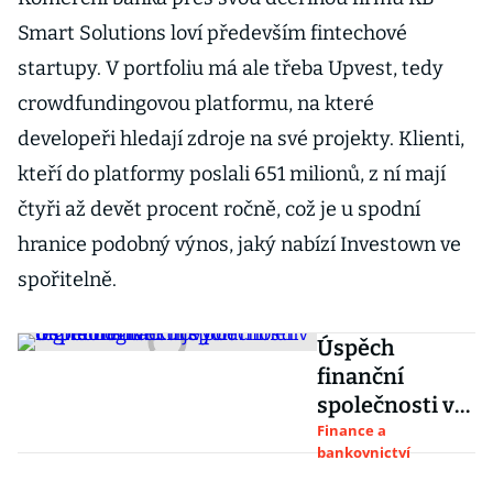
Smart Solutions loví především fintechové
startupy. V portfoliu má ale třeba Upvest, tedy
crowdfundingovou platformu, na které
developeři hledají zdroje na své projekty. Klienti,
kteří do platformy poslali 651 milionů, z ní mají
čtyři až devět procent ročně, což je u spodní
hranice podobný výnos, jaký nabízí Investown ve
spořitelně.
Úspěch
finanční
společnosti v
digitálním
Finance a
bankovnictví
věku je
podmíněn