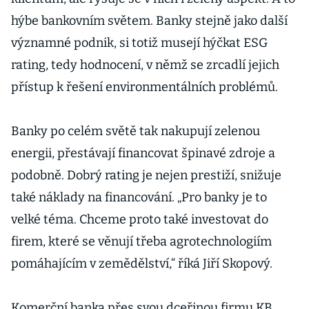
hýbe bankovním světem. Banky stejně jako další
významné podnik, si totiž musejí hýčkat ESG
rating, tedy hodnocení, v němž se zrcadlí jejich
přístup k řešení environmentálních problémů.
Banky po celém světě tak nakupují zelenou
energii, přestávají financovat špinavé zdroje a
podobně. Dobrý rating je nejen prestiží, snižuje
také náklady na financování. „Pro banky je to
velké téma. Chceme proto také investovat do
firem, které se věnují třeba agrotechnologiím
pomáhajícím v zemědělství,“ říká Jiří Skopový.
Komerční banka přes svou dceřinou firmu KB