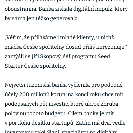
oboustranná. Banka získala digitální impulz, který
by sama jen těžko generovala.
„Věřím, že přilákáme i mladé klienty, u nichž
značka České spořitelny dosud příliš nerezonuje,“
zamýšlí se Jiří Skopový, šéf programu Seed
Starter České spořitelny.
Největší tuzemská banka vyčlenila pro podobné
účely 200 milionů korun, na konci roku chce mít
podepsaných pět investic, které ukrojí zhruba
polovinu tohoto budgetu. Cílem banky je mít
v portfoliu desítku startupů. Zatím má dva, vedle
Investownu také Signi, specialistu na digitální