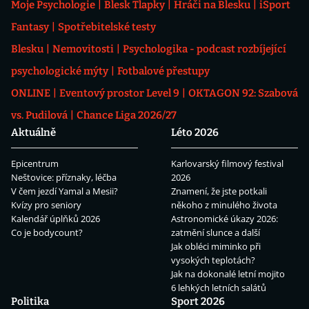
Moje Psychologie
Blesk Tlapky
Hráči na Blesku
iSport
Fantasy
Spotřebitelské testy
Blesku
Nemovitosti
Psychologika - podcast rozbíjející
psychologické mýty
Fotbalové přestupy
ONLINE
Eventový prostor Level 9
OKTAGON 92: Szabová
vs. Pudilová
Chance Liga 2026/27
Aktuálně
Léto 2026
Epicentrum
Karlovarský filmový festival
Neštovice: příznaky, léčba
2026
V čem jezdí Yamal a Mesii?
Znamení, že jste potkali
Kvízy pro seniory
někoho z minulého života
Kalendář úplňků 2026
Astronomické úkazy 2026:
Co je bodycount?
zatmění slunce a další
Jak obléci miminko při
vysokých teplotách?
Jak na dokonalé letní mojito
6 lehkých letních salátů
Politika
Sport 2026