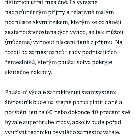
fiktivních útrat měsíčně. I s výrazně
nadprůměrným příjmy a relativně malým
podnikatelským rizikem, kterým se odhánějí
zastánci živnostenských výhod, se tak můžou
(můžeme) vyhnout placení daně z příjmu. Na
rozdíl od zaměstnanců i řady podnikajících
řemeslníků, kterým paušál sotva pokryje
skutečné náklady.
Paušální výdaje zatraktivňují švarcsystém:
živnostník bude na stejné pozici platit daně a
pojištění jen ze 60 nebo dokonce 40 procent své
bývalé superhrubé mzdy, ačkoliv bude pořád
využívat techniku bývalého zaměstnavatele.