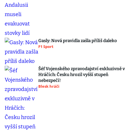
Gasly: Nová pravidla zašla příliš daleko
F1 Sport
Šéf Vojenského zpravodajství exkluzivně v
Hráčích: Česku hrozil vyšší stupeň
nebezpečí!
Blesk hráči