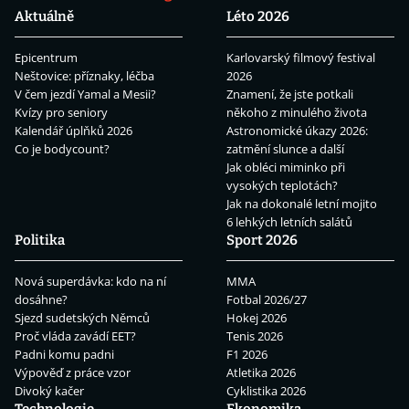
Aktuálně
Léto 2026
Epicentrum
Karlovarský filmový festival
Neštovice: příznaky, léčba
2026
V čem jezdí Yamal a Mesii?
Znamení, že jste potkali
Kvízy pro seniory
někoho z minulého života
Kalendář úplňků 2026
Astronomické úkazy 2026:
Co je bodycount?
zatmění slunce a další
Jak obléci miminko při
vysokých teplotách?
Jak na dokonalé letní mojito
6 lehkých letních salátů
Politika
Sport 2026
Nová superdávka: kdo na ní
MMA
dosáhne?
Fotbal 2026/27
Sjezd sudetských Němců
Hokej 2026
Proč vláda zavádí EET?
Tenis 2026
Padni komu padni
F1 2026
Výpověď z práce vzor
Atletika 2026
Divoký kačer
Cyklistika 2026