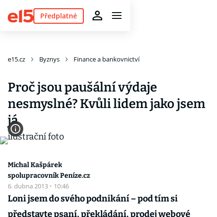
Předplatné
e15.cz
Byznys
Finance a bankovnictví
Proč jsou paušální výdaje
nesmyslné? Kvůli lidem jako jsem
já
Michal Kašpárek
spolupracovník Peníze.cz
6. dubna 2013
·
10:46
Loni jsem do svého podnikání – pod tím si
představte psaní, překládání, prodej webové