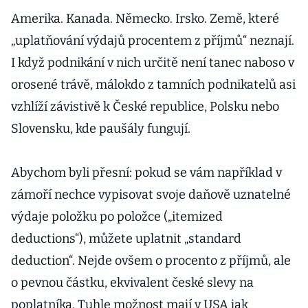
Amerika. Kanada. Německo. Irsko. Země, které
„uplatňování výdajů procentem z příjmů“ neznají.
I když podnikání v nich určitě není tanec naboso v
orosené trávě, málokdo z tamních podnikatelů asi
vzhlíží závistivě k České republice, Polsku nebo
Slovensku, kde paušály fungují.
Abychom byli přesní: pokud se vám například v
zámoří nechce vypisovat svoje daňově uznatelné
výdaje položku po položce („itemized
deductions“), můžete uplatnit „standard
deduction“. Nejde ovšem o procento z příjmů, ale
o pevnou částku, ekvivalent české slevy na
poplatníka. Tuhle možnost mají v USA jak