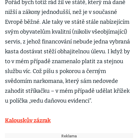
Pořád bych totiž rád žil ve státě, který má daně
nižší a zákony jednodušší, než je v současné
Evropě běžné. Ale taky ve státě stále nabízejícím
svým obyvatelům kvalitní (nikoliv všeobjímající)
servis, z jehož financování nebude jedna vybraná
kasta dostávat stěží obhajitelnou úlevu. I když by
to v mém případě znamenalo platit za stejnou
službu víc. Což píšu s pokorou a černým
svědomím narkomana, který sám nedovede
zahodit stříkačku – v mém případě udělat křížek
u políčka „vedu daňovou evidenci“.
Kalouskův zázrak