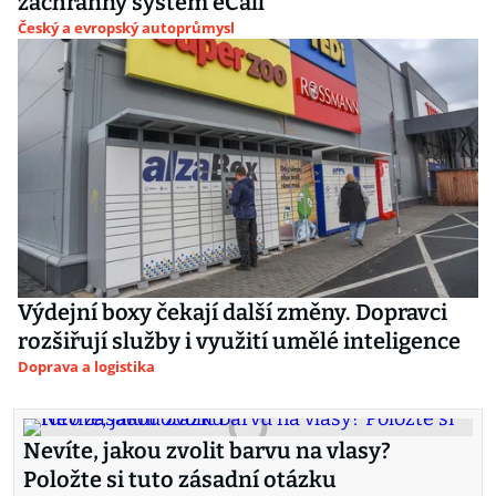
záchranný systém eCall
Český a evropský autoprůmysl
Výdejní boxy čekají další změny. Dopravci
rozšiřují služby i využití umělé inteligence
Doprava a logistika
Nevíte, jakou zvolit barvu na vlasy?
Položte si tuto zásadní otázku