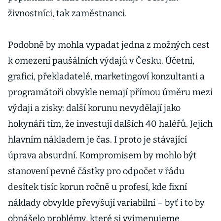
živnostníci, tak zaměstnanci.
Podobně by mohla vypadat jedna z možných cest
k omezení paušálních výdajů v Česku. Účetní,
grafici, překladatelé, marketingoví konzultanti a
programátoři obvykle nemají přímou úměru mezi
výdaji a zisky: další korunu nevydělají jako
hokynáři tím, že investují dalších 40 haléřů. Jejich
hlavním nákladem je čas. I proto je stávající
úprava absurdní. Kompromisem by mohlo být
stanovení pevné částky pro odpočet v řádu
desítek tisíc korun ročně u profesí, kde fixní
náklady obvykle převyšují variabilní – byť i to by
obnášelo problémy, které si vyjmenujeme