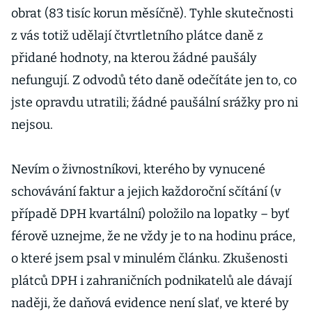
obrat (83 tisíc korun měsíčně). Tyhle skutečnosti
z vás totiž udělají čtvrtletního plátce daně z
přidané hodnoty, na kterou žádné paušály
nefungují. Z odvodů této daně odečítáte jen to, co
jste opravdu utratili; žádné paušální srážky pro ni
nejsou.
Nevím o živnostníkovi, kterého by vynucené
schovávání faktur a jejich každoroční sčítání (v
případě DPH kvartální) položilo na lopatky – byť
férově uznejme, že ne vždy je to na hodinu práce,
o které jsem psal v minulém článku. Zkušenosti
plátců DPH i zahraničních podnikatelů ale dávají
naději, že daňová evidence není slať, ve které by