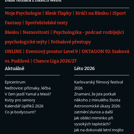
Moje Psychologie
Blesk Tlapky
Hráči na Blesku
iSport
Fantasy
Spotřebitelské testy
Blesku
Nemovitosti
Psychologika - podcast rozbíjející
psychologické mýty
Fotbalové přestupy
ONLINE
Eventový prostor Level 9
OKTAGON 92: Szabová
vs. Pudilová
Chance Liga 2026/27
Aktuálně
Léto 2026
Epicentrum
Karlovarský filmový festival
Neštovice: příznaky, léčba
2026
V čem jezdí Yamal a Mesii?
Znamení, že jste potkali
Kvízy pro seniory
někoho z minulého života
Kalendář úplňků 2026
Astronomické úkazy 2026:
Co je bodycount?
zatmění slunce a další
Jak obléci miminko při
vysokých teplotách?
Jak na dokonalé letní mojito