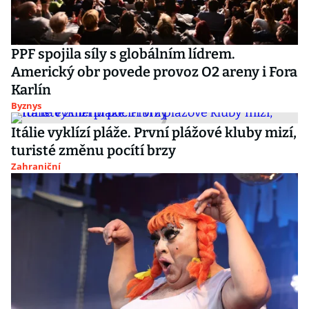
PPF spojila síly s globálním lídrem.
Americký obr povede provoz O2 areny i Fora
Karlín
Byznys
Itálie vyklízí pláže. První plážové kluby mizí,
turisté změnu pocítí brzy
Zahraniční