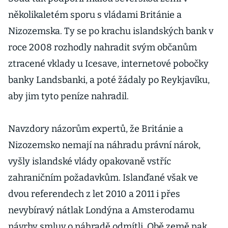
několikaletém sporu s vládami Británie a
Nizozemska. Ty se po krachu islandských bank v
roce 2008 rozhodly nahradit svým občanům
ztracené vklady u Icesave, internetové pobočky
banky Landsbanki, a poté žádaly po Reykjavíku,
aby jim tyto peníze nahradil.
Navzdory názorům expertů, že Británie a
Nizozemsko nemají na náhradu právní nárok,
vyšly islandské vlády opakovaně vstříc
zahraničním požadavkům. Islanďané však ve
dvou referendech z let 2010 a 2011 i přes
nevybíravý nátlak Londýna a Amsterodamu
návrhy smluv o náhradě odmítli. Obě země pak