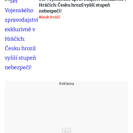
Hráčích: Česku hrozil vyšší stupeň
nebezpečí!
Blesk hráči