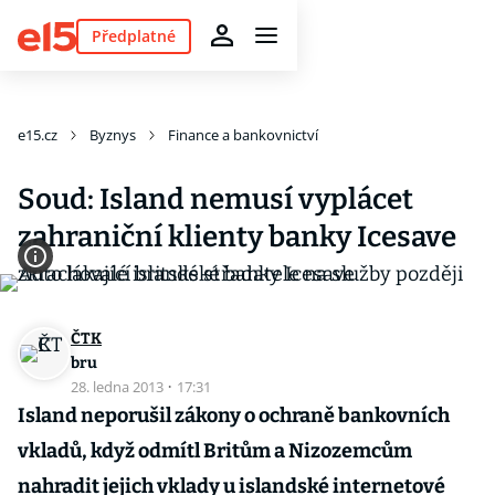
Předplatné
e15.cz
Byznys
Finance a bankovnictví
Soud: Island nemusí vyplácet
zahraniční klienty banky Icesave
ČTK
bru
28. ledna 2013
·
17:31
Island neporušil zákony o ochraně bankovních
vkladů, když odmítl Britům a Nizozemcům
nahradit jejich vklady u islandské internetové