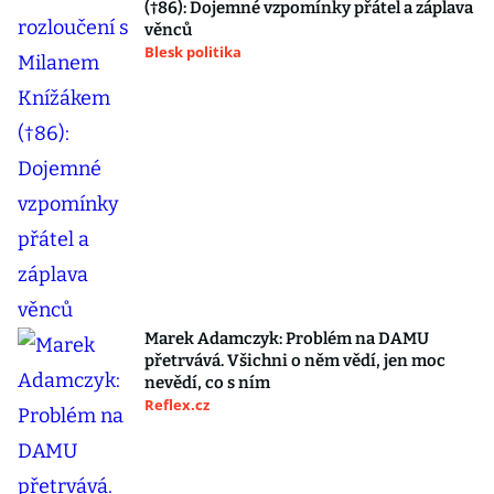
(†86): Dojemné vzpomínky přátel a záplava
věnců
Blesk politika
Marek Adamczyk: Problém na DAMU
přetrvává. Všichni o něm vědí, jen moc
nevědí, co s ním
Reflex.cz