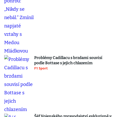
Problémy Cadillacu s brzdami souvisí
podle Bottase s jejich chlazením
F1 Sport
Šéf Vojenského zpravodajství exkluzivně v