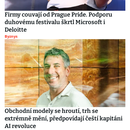
Firmy couvají od Prague Pride. Podporu
duhovému festivalu škrtl Microsoft i
Deloitte
Byznys
Obchodní modely se hroutí, trh se
extrémně mění, předpovídají čeští kapitáni
AI revoluce