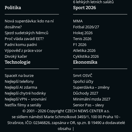
6 lehkých letních salátů
Politika
Sport 2026
Nová superdávka: kdo na ní
MMA
dosáhne?
Fotbal 2026/27
Sjezd sudetských Němců
Hokej 2026
Proč vláda zavádí EET?
Tenis 2026
Padni komu padni
F1 2026
Výpověď z práce vzor
Atletika 2026
Divoký kačer
Cyklistika 2026
Technologie
Ekonomika
SpaceX na burze
Smrt OSVČ
Nejlepší telefony
Spořicí účty
Nejlepší AI zdarma
Superdávka – změny
Nejlepší chytré hodinky
Důchody 2027
Nejlepší VPN – srovnání
Minimální mzda 2027
Netflix filmy a seriály
Senior Pas – slevy
© 2001 - 2026 Copyright
CZECH NEWS CENTER a.s.
se sídlem náměstí Marie Schmolkové 3493/1, 100 00 Praha 10 -
Strašnice, IČO: 02346826, zapsána v OR, sp.zn. B 19490 a dodavatelé
obsahu