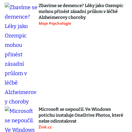
Zbavíme se demence? Léky jako Ozempic
mohou přinést zásadní průlom v léčbě
Alzheimerovy choroby
Moje Psychologie
Microsoft se nepoučil. Ve Windows
potichu instaluje OneDrive Photos, které
nelze odinstalovat
Živě.cz