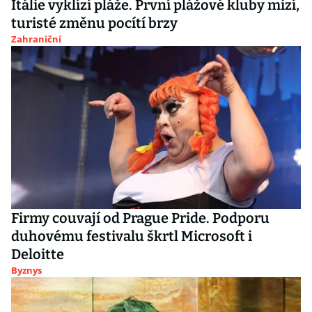
Itálie vyklízí pláže. První plážové kluby mizí,
turisté změnu pocítí brzy
Zahraniční
Firmy couvají od Prague Pride. Podporu
duhovému festivalu škrtl Microsoft i
Deloitte
Byznys