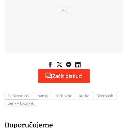
Začít diskuzi
bankovnictví
banky
rozhovor
Rusko
Sberbank
ženy v byznysu
Doporučujeme