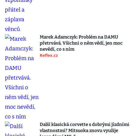
Marek Adamczyk: Problém na DAMU
přetrvává. Všichni o něm vědí, jen moc
nevědí, co s ním
Reflex.cz
Další klasická corvette s dobrými jízdními
vlastnostmi? Mitsuoka znovu využije