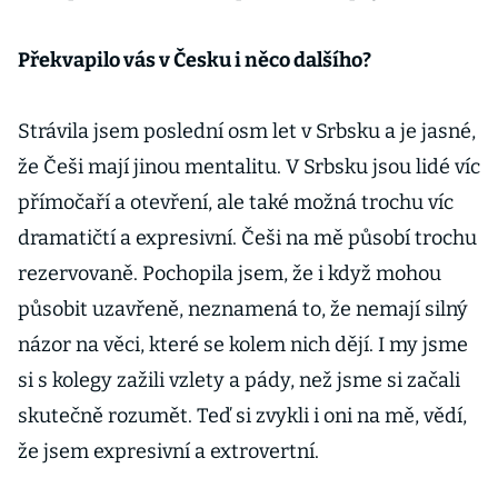
Překvapilo vás v Česku i něco dalšího?
Strávila jsem poslední osm let v Srbsku a je jasné,
že Češi mají jinou mentalitu. V Srbsku jsou lidé víc
přímočaří a otevření, ale také možná trochu víc
dramatičtí a expresivní. Češi na mě působí trochu
rezervovaně. Pochopila jsem, že i když mohou
působit uzavřeně, neznamená to, že nemají silný
názor na věci, které se kolem nich dějí. I my jsme
si s kolegy zažili vzlety a pády, než jsme si začali
skutečně rozumět. Teď si zvykli i oni na mě, vědí,
že jsem expresivní a extrovertní.