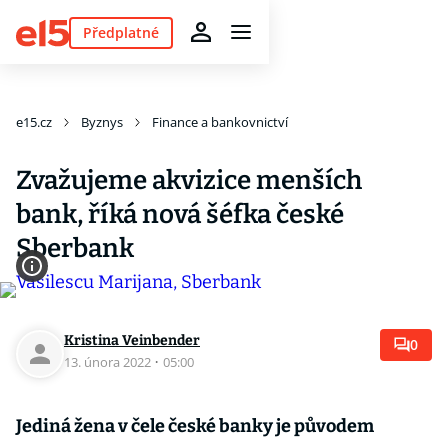
Předplatné
e15.cz
Byznys
Finance a bankovnictví
Zvažujeme akvizice menších
bank, říká nová šéfka české
Sberbank
Kristina Veinbender
0
13. února 2022
·
05:00
Jediná žena v čele české banky je původem