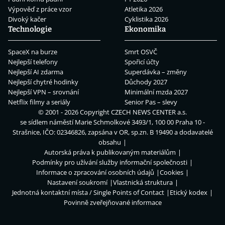
Výpověď z práce vzor
Atletika 2026
Divoký kačer
Cyklistika 2026
Technologie
Ekonomika
SpaceX na burze
Smrt OSVČ
Nejlepší telefony
Spořicí účty
Nejlepší AI zdarma
Superdávka – změny
Nejlepší chytré hodinky
Důchody 2027
Nejlepší VPN – srovnání
Minimální mzda 2027
Netflix filmy a seriály
Senior Pas – slevy
© 2001 - 2026 Copyright
CZECH NEWS CENTER a.s.
se sídlem náměstí Marie Schmolkové 3493/1, 100 00 Praha 10 -
Strašnice, IČO: 02346826, zapsána v OR, sp.zn. B 19490 a dodavatelé
obsahu
Autorská práva k publikovaným materiálům
Podmínky pro užívání služby informační společnosti
Informace o zpracování osobních údajů
Cookies
Nastavení soukromí
Vlastnická struktura
Jednotná kontaktní místa / Single Points of Contact
Etický kodex
Povinně zveřejňované informace