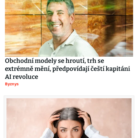
Obchodní modely se hroutí, trh se
extrémně mění, předpovídají čeští kapitáni
AI revoluce
Byznys