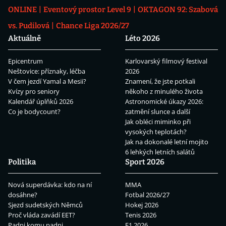
ONLINE
Eventový prostor Level 9
OKTAGON 92: Szabová
vs. Pudilová
Chance Liga 2026/27
Aktuálně
Léto 2026
Epicentrum
Karlovarský filmový festival
Neštovice: příznaky, léčba
2026
V čem jezdí Yamal a Mesii?
Znamení, že jste potkali
Kvízy pro seniory
někoho z minulého života
Kalendář úplňků 2026
Astronomické úkazy 2026:
Co je bodycount?
zatmění slunce a další
Jak obléci miminko při
vysokých teplotách?
Jak na dokonalé letní mojito
6 lehkých letních salátů
Politika
Sport 2026
Nová superdávka: kdo na ní
MMA
dosáhne?
Fotbal 2026/27
Sjezd sudetských Němců
Hokej 2026
Proč vláda zavádí EET?
Tenis 2026
Padni komu padni
F1 2026