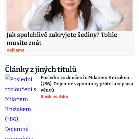
Jak spolehlivě zakryjete šediny? Tohle
musíte znát
Reklama
Články z jiných titulů
Poslední rozloučení s Milanem Knížákem
(†86): Dojemné vzpomínky přátel a záplava
věnců
Blesk politika