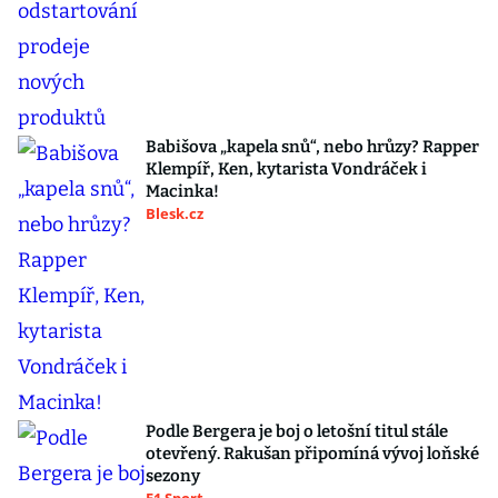
Babišova „kapela snů“, nebo hrůzy? Rapper
Klempíř, Ken, kytarista Vondráček i
Macinka!
Blesk.cz
Podle Bergera je boj o letošní titul stále
otevřený. Rakušan připomíná vývoj loňské
sezony