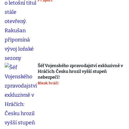
F1 Sport
Šéf Vojenského zpravodajství exkluzivně v
Hráčích: Česku hrozil vyšší stupeň
nebezpečí!
Blesk hráči