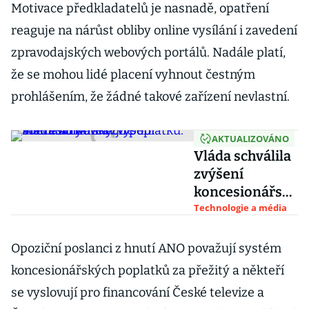
Motivace předkladatelů je nasnadě, opatření
reaguje na nárůst obliby online vysílání i zavedení
zpravodajských webových portálů. Nadále platí,
že se mohou lidé placení vyhnout čestným
prohlášením, že žádné takové zařízení nevlastní.
AKTUALIZOVÁNO
Vláda schválila
zvýšení
koncesionářský
ch poplatků.
Technologie a média
Mediální novela
jde do
Opoziční poslanci z hnutí ANO považují systém
Sněmovny
koncesionářských poplatků za přežitý a někteří
se vyslovují pro financování České televize a