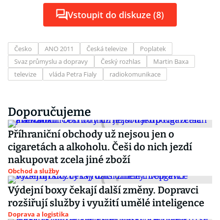
Vstoupit do diskuze (8)
Česko
ANO 2011
Česká televize
Poplatek
Svaz průmyslu a dopravy
Český rozhlas
Martin Baxa
televize
vláda Petra Fialy
radiokomunikace
Doporučujeme
Příhraniční obchody už nejsou jen o
cigaretách a alkoholu. Češi do nich jezdí
nakupovat zcela jiné zboží
Obchod a služby
Výdejní boxy čekají další změny. Dopravci
rozšiřují služby i využití umělé inteligence
Doprava a logistika