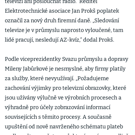
televizi ani poslouchat rádio.“ Ředitel
Elektrotechnické asociace Jan Prokš poplatek
označil za nový druh firemní daně. „Sledování
televize je v průmyslu naprosto vyloučené, tam
lidé pracují, nesledují AZ-kvíz,“ dodal Prokš.
Podle viceprezidentky Svazu průmyslu a dopravy
Mileny Jabůrkové je nesmyslné, aby firmy platily
za služby, které nevyužívají. „Požadujeme
zachování výjimky pro televizní obrazovky, které
jsou užívány výlučně ve výrobních procesech a
výhradně pro účely zobrazování informací
souvisejících s těmito procesy. A současně
upuštění od nově navrženého schématu plateb