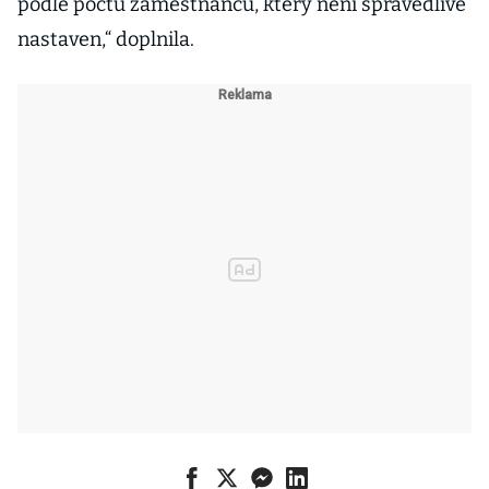
podle počtu zaměstnanců, který není spravedlivě
nastaven,“ doplnila.