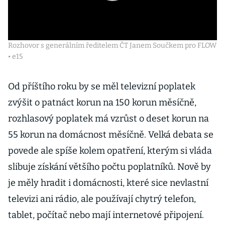
Rozhovor s generálním ředitelem ČT Janem Součkem pro FLOW
• e15
Od příštího roku by se měl televizní poplatek
zvýšit o patnáct korun na 150 korun měsíčně,
rozhlasový poplatek má vzrůst o deset korun na
55 korun na domácnost měsíčně. Velká debata se
povede ale spíše kolem opatření, kterým si vláda
slibuje získání většího počtu poplatníků. Nově by
je měly hradit i domácnosti, které sice nevlastní
televizi ani rádio, ale používají chytrý telefon,
tablet, počítač nebo mají internetové připojení.