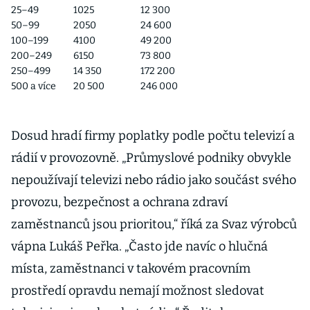
25–49
1025
12 300
50–99
2050
24 600
100–199
4100
49 200
200–249
6150
73 800
250–499
14 350
172 200
500 a více
20 500
246 000
Dosud hradí firmy poplatky podle počtu televizí a
rádií v provozovně. „Průmyslové podniky obvykle
nepoužívají televizi nebo rádio jako součást svého
provozu, bezpečnost a ochrana zdraví
zaměstnanců jsou prioritou,“ říká za Svaz výrobců
vápna Lukáš Peřka. „Často jde navíc o hlučná
místa, zaměstnanci v takovém pracovním
prostředí opravdu nemají možnost sledovat