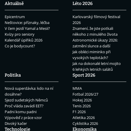
Aktuálně
Léto 2026
Epicentrum
Karlovarský filmový festival
Neštovice: příznaky, léčba
2026
V čem jezdí Yamal a Mesii?
Znamení, že jste potkali
Kvízy pro seniory
někoho z minulého života
Kalendář úplňků 2026
Astronomické úkazy 2026:
Co je bodycount?
zatmění slunce a další
Jak obléci miminko při
vysokých teplotách?
Jak na dokonalé letní mojito
6 lehkých letních salátů
Politika
Sport 2026
Nová superdávka: kdo na ní
MMA
dosáhne?
Fotbal 2026/27
Sjezd sudetských Němců
Hokej 2026
Proč vláda zavádí EET?
Tenis 2026
Padni komu padni
F1 2026
Výpověď z práce vzor
Atletika 2026
Divoký kačer
Cyklistika 2026
Technologie
Ekonomika