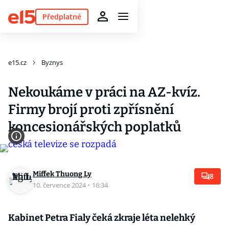
Předplatné
e15.cz
Byznys
Nekoukáme v práci na AZ-kvíz.
Firmy brojí proti zpřísnění
koncesionářských poplatků
Miffek Thuong Ly
8
10. července 2024
·
16:34
Kabinet Petra Fialy čeká zkraje léta nelehký