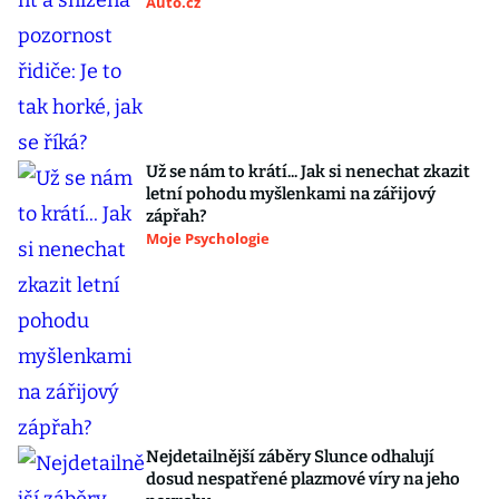
Auto.cz
Už se nám to krátí... Jak si nenechat zkazit
letní pohodu myšlenkami na zářijový
zápřah?
Moje Psychologie
Nejdetailnější záběry Slunce odhalují
dosud nespatřené plazmové víry na jeho