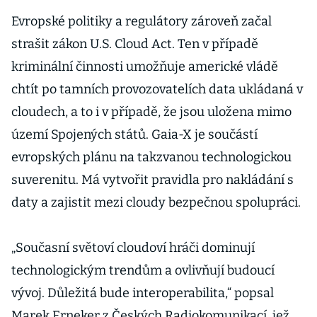
Evropské politiky a regulátory zároveň začal
strašit zákon U.S. Cloud Act. Ten v případě
kriminální činnosti umožňuje americké vládě
chtít po tamních provozovatelích data ukládaná v
cloudech, a to i v případě, že jsou uložena mimo
území Spojených států. Gaia-X je součástí
evropských plánu na takzvanou technologickou
suverenitu. Má vytvořit pravidla pro nakládání s
daty a zajistit mezi cloudy bezpečnou spolupráci.
„Současní světoví cloudoví hráči dominují
technologickým trendům a ovlivňují budoucí
vývoj. Důležitá bude interoperabilita,“ popsal
Marek Erneker z Českých Radiokomunikací, jež