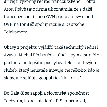
dřívější výkonný ředitel francouzského IT obra
Atos. Právě tato firma už oznámila, že s další
francouzskou firmou OVH postaví nový cloud.
OVH na tomtéž spolupracuje s Deutsche
Telekomem.
Obavy z projektu vyjádřil také technický ředitel
Avastu Michal Pěchouček: „Chci, aby Avast měl za
partnera nejlepšího poskytovatele cloudových
služeb, který neustále inovuje, ne někoho, kdo je
slabý, ale splňuje geopolitická kritéria.“
Do Gaia-X se zapojila slovenská společnost
Tachyum, která, jak deník E15 informoval,