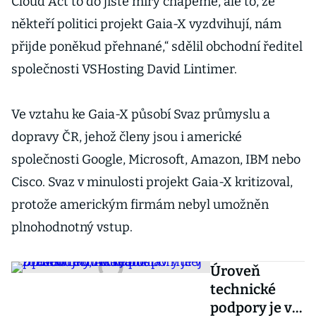
Cloud Act to do jisté míry chápeme, ale to, že
někteří politici projekt Gaia-X vyzdvihují, nám
přijde poněkud přehnané,“ sdělil obchodní ředitel
společnosti VSHosting David Lintimer.
Ve vztahu ke Gaia-X působí Svaz průmyslu a
dopravy ČR, jehož členy jsou i americké
společnosti Google, Microsoft, Amazon, IBM nebo
Cisco. Svaz v minulosti projekt Gaia-X kritizoval,
protože americkým firmám nebyl umožněn
plnohodnotný vstup.
Úroveň
technické
podpory je v