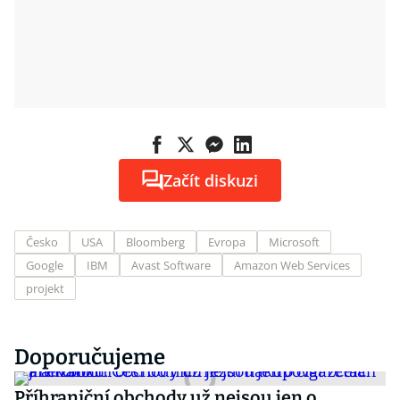
Začít diskuzi
Česko
USA
Bloomberg
Evropa
Microsoft
Google
IBM
Avast Software
Amazon Web Services
projekt
Doporučujeme
Příhraniční obchody už nejsou jen o