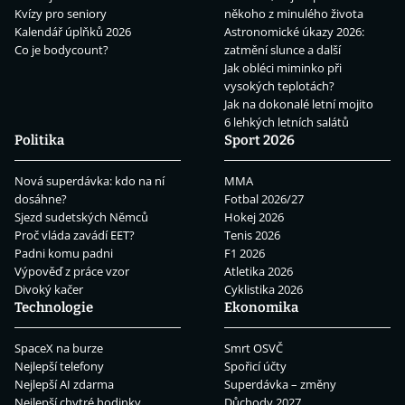
Kvízy pro seniory
někoho z minulého života
Kalendář úplňků 2026
Astronomické úkazy 2026:
Co je bodycount?
zatmění slunce a další
Jak obléci miminko při
vysokých teplotách?
Jak na dokonalé letní mojito
6 lehkých letních salátů
Politika
Sport 2026
Nová superdávka: kdo na ní
MMA
dosáhne?
Fotbal 2026/27
Sjezd sudetských Němců
Hokej 2026
Proč vláda zavádí EET?
Tenis 2026
Padni komu padni
F1 2026
Výpověď z práce vzor
Atletika 2026
Divoký kačer
Cyklistika 2026
Technologie
Ekonomika
SpaceX na burze
Smrt OSVČ
Nejlepší telefony
Spořicí účty
Nejlepší AI zdarma
Superdávka – změny
Nejlepší chytré hodinky
Důchody 2027