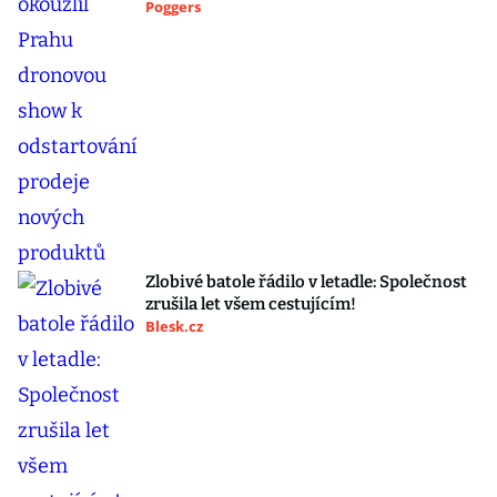
Poggers
Zlobivé batole řádilo v letadle: Společnost
zrušila let všem cestujícím!
Blesk.cz