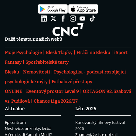
Další témata z našich webů
Moje Psychologie
Blesk Tlapky
Hráči na Blesku
iSport
Fantasy
Spotřebitelské testy
Blesku
Nemovitosti
Psychologika - podcast rozbíjející
psychologické mýty
Fotbalové přestupy
ONLINE
Eventový prostor Level 9
OKTAGON 92: Szabová
vs. Pudilová
Chance Liga 2026/27
Aktuálně
Léto 2026
Epicentrum
Karlovarský filmový festival
Neštovice: příznaky, léčba
2026
V čem jezdí Yamal a Mesii?
Znamení, že jste potkali