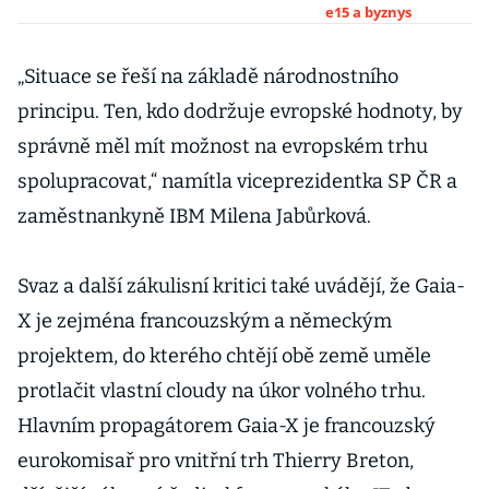
přechodu do
e15 a byznys
cloudu
rozhodující,
„Situace se řeší na základě národnostního
říká Jaroslav
principu. Ten, kdo dodržuje evropské hodnoty, by
Hulej z
správně měl mít možnost na evropském trhu
platformy AC
spolupracovat,“ namítla viceprezidentka SP ČR a
Cloud
zaměstnankyně IBM Milena Jabůrková.
Svaz a další zákulisní kritici také uvádějí, že Gaia-
X je zejména francouzským a německým
projektem, do kterého chtějí obě země uměle
protlačit vlastní cloudy na úkor volného trhu.
Hlavním propagátorem Gaia-X je francouzský
eurokomisař pro vnitřní trh Thierry Breton,