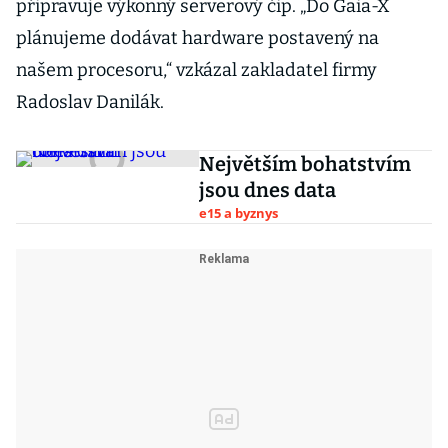
připravuje výkonný serverový čip. „Do Gaia-X
plánujeme dodávat hardware postavený na
našem procesoru,“ vzkázal zakladatel firmy
Radoslav Danilák.
Největším bohatstvím
jsou dnes data
e15 a byznys