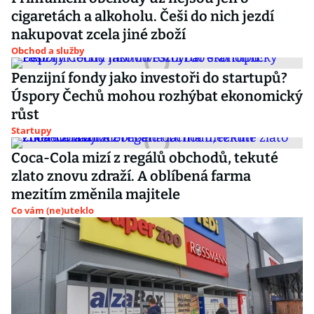
cigaretách a alkoholu. Češi do nich jezdí
nakupovat zcela jiné zboží
Obchod a služby
Penzijní fondy jako investoři do startupů?
Úspory Čechů mohou rozhýbat ekonomický
růst
Startupy
Coca-Cola mizí z regálů obchodů, tekuté
zlato znovu zdraží. A oblíbená farma
mezitím změnila majitele
Co vám (ne)uteklo