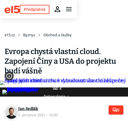
Předplatné
e15.cz
Byznys
Obchod a služby
Evropa chystá vlastní cloud.
Zapojení Číny a USA do projektu
budí vášně
2
Fotogalerie
Jan Sedlák
0
1. prosince 2021
·
10:30