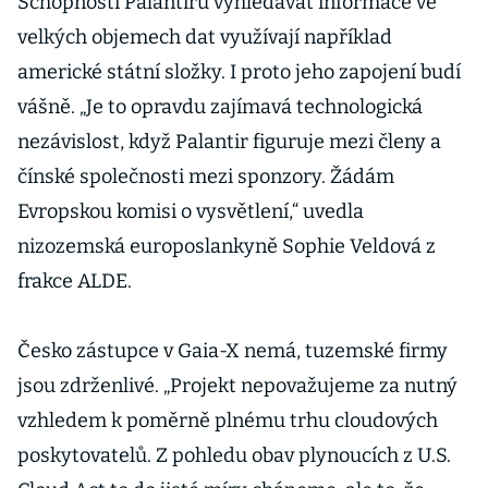
Schopností Palantiru vyhledávat informace ve
velkých objemech dat využívají například
americké státní složky. I proto jeho zapojení budí
vášně. „Je to opravdu zajímavá technologická
nezávislost, když Palantir figuruje mezi členy a
čínské společnosti mezi sponzory. Žádám
Evropskou komisi o vysvětlení,“ uvedla
nizozemská europoslankyně Sophie Veldová z
frakce ALDE.
Česko zástupce v Gaia-X nemá, tuzemské firmy
jsou zdrženlivé. „Projekt nepovažujeme za nutný
vzhledem k poměrně plnému trhu cloudových
poskytovatelů. Z pohledu obav plynoucích z U.S.