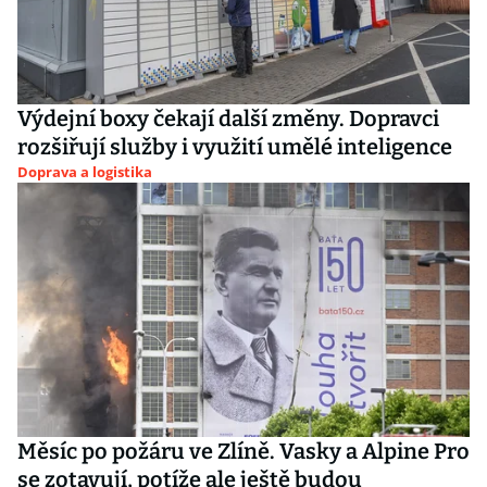
Výdejní boxy čekají další změny. Dopravci
rozšiřují služby i využití umělé inteligence
Doprava a logistika
Měsíc po požáru ve Zlíně. Vasky a Alpine Pro
se zotavují, potíže ale ještě budou