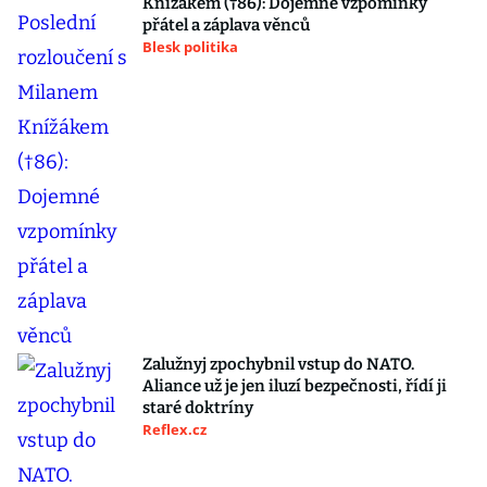
Knížákem (†86): Dojemné vzpomínky
přátel a záplava věnců
Blesk politika
Zalužnyj zpochybnil vstup do NATO.
Aliance už je jen iluzí bezpečnosti, řídí ji
staré doktríny
Reflex.cz