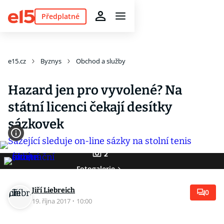
Předplatné
e15.cz
Byznys
Obchod a služby
Hazard jen pro vyvolené? Na
státní licenci čekají desítky
sázkovek
2
Fotogalerie
Jiří Liebreich
0
19. října 2017
·
10:00