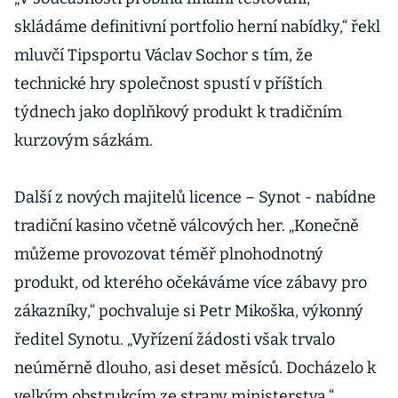
skládáme definitivní portfolio herní nabídky,“ řekl
mluvčí Tipsportu Václav Sochor s tím, že
technické hry společnost spustí v příštích
týdnech jako doplňkový produkt k tradičním
kurzovým sázkám.
Další z nových majitelů licence – Synot - nabídne
tradiční kasino včetně válcových her. „Konečně
můžeme provozovat téměř plnohodnotný
produkt, od kterého očekáváme více zábavy pro
zákazníky,“ pochvaluje si Petr Mikoška, výkonný
ředitel Synotu. „Vyřízení žádosti však trvalo
neúměrně dlouho, asi deset měsíců. Docházelo k
velkým obstrukcím ze strany ministerstva,“