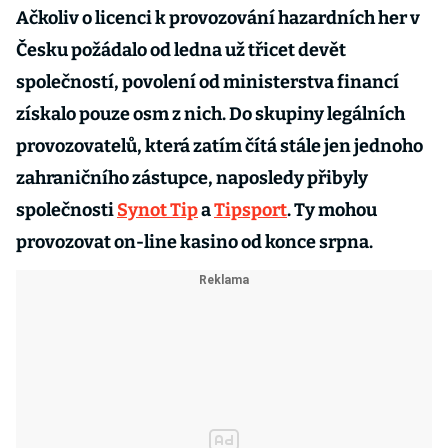
Ačkoliv o licenci k provozování hazardních her v
Česku požádalo od ledna už třicet devět
společností, povolení od ministerstva financí
získalo pouze osm z nich. Do skupiny legálních
provozovatelů, která zatím čítá stále jen jednoho
zahraničního zástupce, naposledy přibyly
společnosti
Synot Tip
a
Tipsport
. Ty mohou
provozovat on-line kasino od konce srpna.