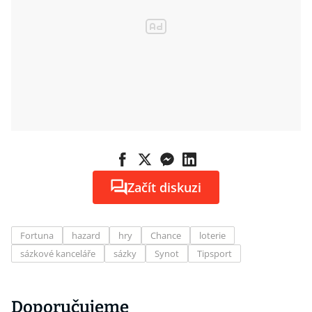
Začít diskuzi
Fortuna
hazard
hry
Chance
loterie
sázkové kanceláře
sázky
Synot
Tipsport
Doporučujeme