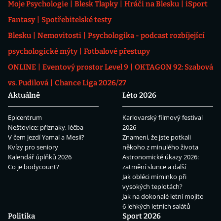
Moje Psychologie
Blesk Tlapky
Hráči na Blesku
iSport
Fantasy
Spotřebitelské testy
Blesku
Nemovitosti
Psychologika - podcast rozbíjející
psychologické mýty
Fotbalové přestupy
ONLINE
Eventový prostor Level 9
OKTAGON 92: Szabová
vs. Pudilová
Chance Liga 2026/27
Aktuálně
Léto 2026
Epicentrum
Karlovarský filmový festival
Neštovice: příznaky, léčba
2026
V čem jezdí Yamal a Mesii?
Znamení, že jste potkali
Kvízy pro seniory
někoho z minulého života
Kalendář úplňků 2026
Astronomické úkazy 2026:
Co je bodycount?
zatmění slunce a další
Jak obléci miminko při
vysokých teplotách?
Jak na dokonalé letní mojito
6 lehkých letních salátů
Politika
Sport 2026