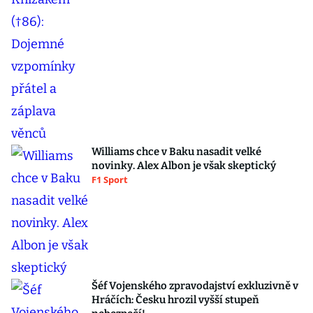
Williams chce v Baku nasadit velké
novinky. Alex Albon je však skeptický
F1 Sport
Šéf Vojenského zpravodajství exkluzivně v
Hráčích: Česku hrozil vyšší stupeň