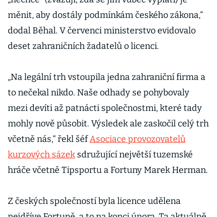
měnit, aby dostály podmínkám českého zákona,“
dodal Běhal. V červenci ministerstvo evidovalo
deset zahraničních žadatelů o licenci.
„Na legální trh vstoupila jedna zahraniční firma a
to nečekal nikdo. Naše odhady se pohybovaly
mezi devíti až patnácti společnostmi, které tady
mohly nově působit. Výsledek ale zaskočil celý trh
včetně nás,“ řekl šéf
Asociace provozovatelů
kurzových sázek
sdružující největší tuzemské
hráče včetně Tipsportu a Fortuny Marek Herman.
Z českých společností byla licence udělena
nejdříve Fortuně, a to na konci února. Ta aktuálně