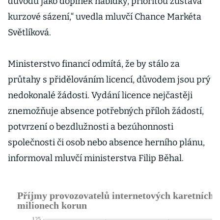
důvodů jako doplněk nabídky, prioritou zůstává
kurzové sázení,“ uvedla mluvčí Chance Markéta
Světlíková.
Ministerstvo financí odmítá, že by stálo za
průtahy s přidělováním licencí, důvodem jsou prý
nedokonalé žádosti. Vydání licence nejčastěji
znemožňuje absence potřebných příloh žádostí,
potvrzení o bezdlužnosti a bezúhonnosti
společnosti či osob nebo absence herního plánu,
informoval mluvčí ministerstva Filip Běhal.