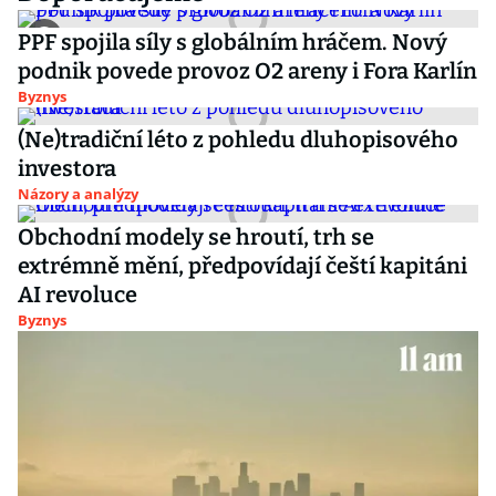
PPF spojila síly s globálním hráčem. Nový
podnik povede provoz O2 areny i Fora Karlín
Byznys
(Ne)tradiční léto z pohledu dluhopisového
investora
Názory a analýzy
Obchodní modely se hroutí, trh se
extrémně mění, předpovídají čeští kapitáni
AI revoluce
Byznys