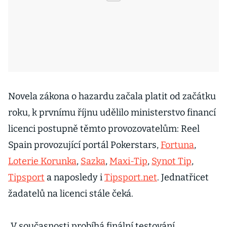
Novela zákona o hazardu začala platit od začátku
roku, k prvnímu říjnu udělilo ministerstvo financí
licenci postupně těmto provozovatelům: Reel
Spain provozující portál Pokerstars,
Fortuna
,
Loterie Korunka
,
Sazka
,
Maxi-Tip
,
Synot Tip
,
Tipsport
a naposledy i
Tipsport.net
. Jednatřicet
žadatelů na licenci stále čeká.
„V současnosti probíhá finální testování,