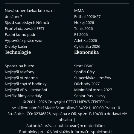
Nová superdávka: kdo na ní
MMA
dosáhne?
Fotbal 2026/27
Sjezd sudetských Němců
Hokej 2026
Proč vláda zavádí EET?
Tenis 2026
Padni komu padni
F1 2026
Výpověď z práce vzor
Atletika 2026
Divoký kačer
Cyklistika 2026
Technologie
Ekonomika
SpaceX na burze
Smrt OSVČ
Nejlepší telefony
Spořicí účty
Nejlepší AI zdarma
Superdávka – změny
Nejlepší chytré hodinky
Důchody 2027
Nejlepší VPN – srovnání
Minimální mzda 2027
Netflix filmy a seriály
Senior Pas – slevy
© 2001 - 2026 Copyright
CZECH NEWS CENTER a.s.
se sídlem náměstí Marie Schmolkové 3493/1, 100 00 Praha 10 -
Strašnice, IČO: 02346826, zapsána v OR, sp.zn. B 19490 a dodavatelé
obsahu
Autorská práva k publikovaným materiálům
Podmínky pro užívání služby informační společnosti