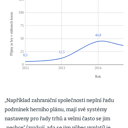
„Například zahraniční společnosti neplní řadu
podmínek herního plánu, mají své systémy
nastaveny pro řady trhů a velmi často se jim
„nechce“ (zvažují, zda se jim vůbec vyplatí) je