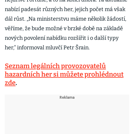
nabízí padesát různých her, jejich počet má však
dál růst. „Na ministerstvu máme několik žádostí,
věříme, že bude možné v brzké době na základě
nových povolení nabídku rozšířit i o další typy
her,“ informoval mluvčí Petr Šrain.
Seznam legálních provozovatelů
hazardních her si můžete prohlédnout
zde
.