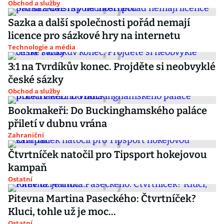
Obchod a služby
Sazka a další společnosti pořád nemají
licence pro sázkové hry na internetu
Technologie a média
3:1 na Tvrdíkův konec. Projděte si neobvyklé
české sázky
Obchod a služby
Bookmakeři: Do Buckinghamského paláce
přiletí v dubnu vrána
Zahraniční
Čtvrtníček natočil pro Tipsport hokejovou
kampaň
Ostatní
Pitevna Martina Paseckého: Čtvrtníček?
Kluci, tohle už je moc…
Ostatní