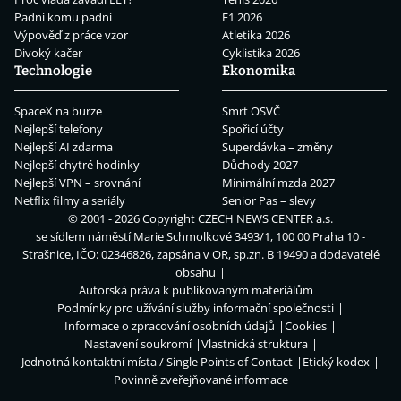
Padni komu padni
F1 2026
Výpověď z práce vzor
Atletika 2026
Divoký kačer
Cyklistika 2026
Technologie
Ekonomika
SpaceX na burze
Smrt OSVČ
Nejlepší telefony
Spořicí účty
Nejlepší AI zdarma
Superdávka – změny
Nejlepší chytré hodinky
Důchody 2027
Nejlepší VPN – srovnání
Minimální mzda 2027
Netflix filmy a seriály
Senior Pas – slevy
© 2001 - 2026 Copyright
CZECH NEWS CENTER a.s.
se sídlem náměstí Marie Schmolkové 3493/1, 100 00 Praha 10 -
Strašnice, IČO: 02346826, zapsána v OR, sp.zn. B 19490 a dodavatelé
obsahu
Autorská práva k publikovaným materiálům
Podmínky pro užívání služby informační společnosti
Informace o zpracování osobních údajů
Cookies
Nastavení soukromí
Vlastnická struktura
Jednotná kontaktní místa / Single Points of Contact
Etický kodex
Povinně zveřejňované informace