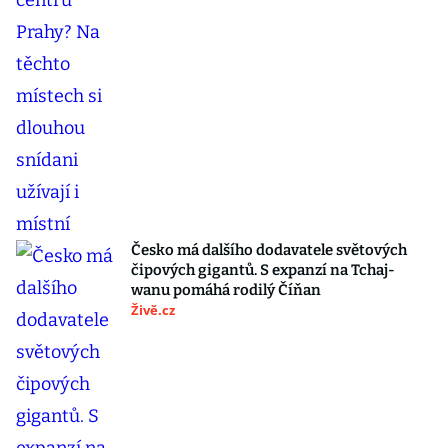
Česko má dalšího dodavatele světových
čipových gigantů. S expanzí na Tchaj-
wanu pomáhá rodilý Číňan
Živě.cz