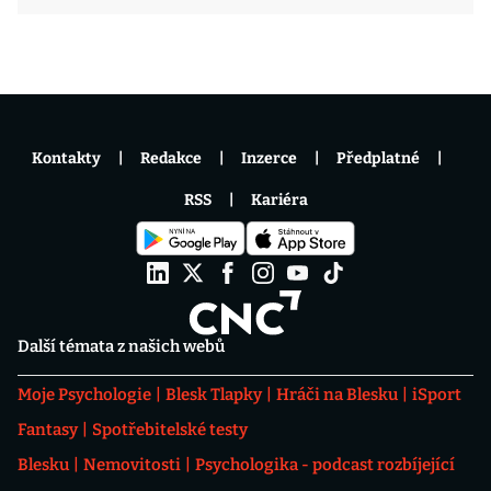
Kontakty
Redakce
Inzerce
Předplatné
RSS
Kariéra
Další témata z našich webů
Moje Psychologie
Blesk Tlapky
Hráči na Blesku
iSport
Fantasy
Spotřebitelské testy
Blesku
Nemovitosti
Psychologika - podcast rozbíjející