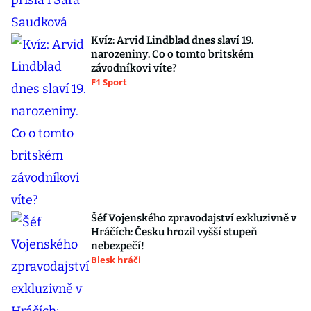
Kvíz: Arvid Lindblad dnes slaví 19.
narozeniny. Co o tomto britském
závodníkovi víte?
F1 Sport
Šéf Vojenského zpravodajství exkluzivně v
Hráčích: Česku hrozil vyšší stupeň
nebezpečí!
Blesk hráči