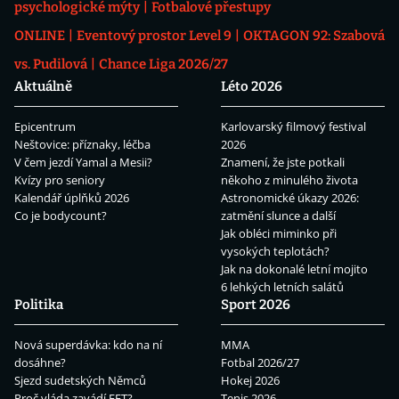
psychologické mýty
Fotbalové přestupy
ONLINE
Eventový prostor Level 9
OKTAGON 92: Szabová
vs. Pudilová
Chance Liga 2026/27
Aktuálně
Léto 2026
Epicentrum
Karlovarský filmový festival
Neštovice: příznaky, léčba
2026
V čem jezdí Yamal a Mesii?
Znamení, že jste potkali
Kvízy pro seniory
někoho z minulého života
Kalendář úplňků 2026
Astronomické úkazy 2026:
Co je bodycount?
zatmění slunce a další
Jak obléci miminko při
vysokých teplotách?
Jak na dokonalé letní mojito
6 lehkých letních salátů
Politika
Sport 2026
Nová superdávka: kdo na ní
MMA
dosáhne?
Fotbal 2026/27
Sjezd sudetských Němců
Hokej 2026
Proč vláda zavádí EET?
Tenis 2026